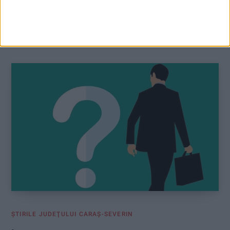
cadre a PNL este foarte săracă, iar cea mai bună variantă
pentru Consiliul Judeţean este Silviu Hurduzeu“!
ŞTIRILE JUDEŢULUI CARAŞ-SEVERIN