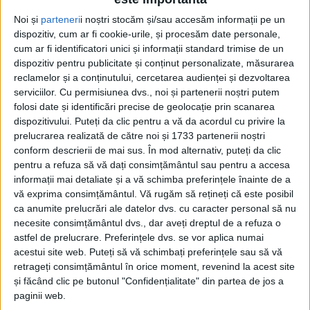
28 DECEMBRIE 2022, 05:36 PM
1 MINUT DE CITIRE
Noi și
parteneri
i noștri stocăm și/sau accesăm informații pe un
dispozitiv, cum ar fi cookie-urile, și procesăm date personale,
REȘIȚA – Atletul reșițean s-a născut pe 10 iulie 1983, a câștigat
cum ar fi identificatori unici și informații standard trimise de un
peste 100 de medalii la toate competițiile, a participat la trei
dispozitiv pentru publicitate și conținut personalizate, măsurarea
olimpiade și, în prezent, deține recordurile naționale la probele
reclamelor și a conținutului, cercetarea audienței și dezvoltarea
de 35 km și 50 km marș!
serviciilor.
Cu permisiunea dvs., noi și partenerii noștri putem
folosi date și identificări precise de geolocație prin scanarea
dispozitivului. Puteți da clic pentru a vă da acordul cu privire la
prelucrarea realizată de către noi și 1733 partenerii noștri
conform descrierii de mai sus. În mod alternativ, puteți da clic
pentru a refuza să vă dați consimțământul sau pentru a accesa
informații mai detaliate și a vă schimba preferințele înainte de a
vă exprima consimțământul.
Vă rugăm să rețineți că este posibil
ca anumite prelucrări ale datelor dvs. cu caracter personal să nu
necesite consimțământul dvs., dar aveți dreptul de a refuza o
astfel de prelucrare. Preferințele dvs. se vor aplica numai
acestui site web. Puteți să vă schimbați preferințele sau să vă
retrageți consimțământul în orice moment, revenind la acest site
și făcând clic pe butonul "Confidențialitate" din partea de jos a
paginii web.