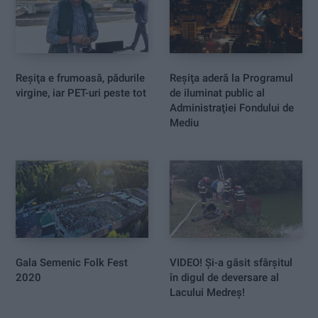
Reşiţa e frumoasă, pădurile
Reşiţa aderă la Programul
virgine, iar PET-uri peste tot
de iluminat public al
Administraţiei Fondului de
Mediu
Gala Semenic Folk Fest
VIDEO! Și-a găsit sfârșitul
2020
în digul de deversare al
Lacului Medreș!