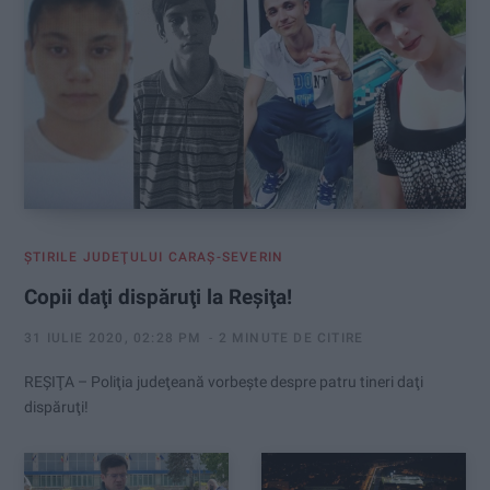
:
ŞTIRILE JUDEŢULUI CARAŞ-SEVERIN
Copii daţi dispăruţi la Reşiţa!
31 IULIE 2020, 02:28 PM
2 MINUTE DE CITIRE
REŞIŢA – Poliţia judeţeană vorbeşte despre patru tineri daţi
dispăruţi!