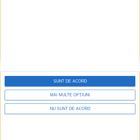
în Cupa României
6 AUGUST 2026, 09:14 AM
3 MINUTE DE CITIRE
CARANSEBEȘ – Caransebeșenii au pierdut la loviturile de
departajare, 4-5, contra celor de la Minerul Lupeni, la finalul celor
120…
0
SUNT DE ACORD
MAI MULTE OPȚIUNI
NU SUNT DE ACORD