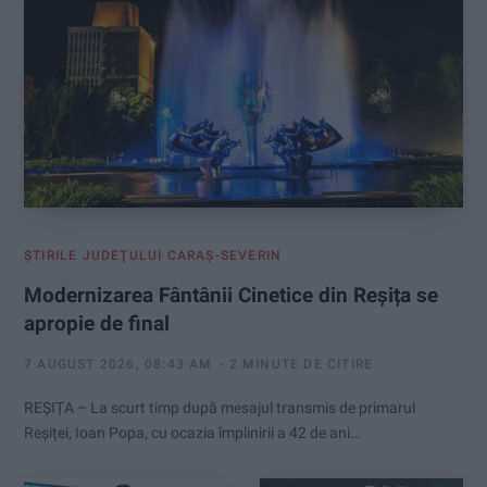
:
ŞTIRILE JUDEŢULUI CARAŞ-SEVERIN
Modernizarea Fântânii Cinetice din Reșița se
apropie de final
7 AUGUST 2026, 08:43 AM
2 MINUTE DE CITIRE
REȘIȚA – La scurt timp după mesajul transmis de primarul
Reșiței, Ioan Popa, cu ocazia împlinirii a 42 de ani…