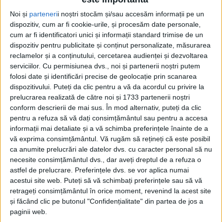
Termometrul arăta 42,5°C, dar
Noi și
parteneri
i noștri stocăm și/sau accesăm informații pe un
controalele CJAS au fost și mai fierbinți
dispozitiv, cum ar fi cookie-urile, și procesăm date personale,
cum ar fi identificatori unici și informații standard trimise de un
6 AUGUST 2026, 02:24 PM
2 MINUTE DE CITIRE
dispozitiv pentru publicitate și conținut personalizate, măsurarea
reclamelor și a conținutului, cercetarea audienței și dezvoltarea
CARAȘ-SEVERIN – Casa Județeană de Asigurări de Sănătate
serviciilor.
Cu permisiunea dvs., noi și partenerii noștri putem
Caraș-Severin continuă seria verificărilor în teren la furnizorii
folosi date și identificări precise de geolocație prin scanarea
de servicii medicale aflați în contract cu instituția!
dispozitivului. Puteți da clic pentru a vă da acordul cu privire la
prelucrarea realizată de către noi și 1733 partenerii noștri
conform descrierii de mai sus. În mod alternativ, puteți da clic
pentru a refuza să vă dați consimțământul sau pentru a accesa
informații mai detaliate și a vă schimba preferințele înainte de a
vă exprima consimțământul.
Vă rugăm să rețineți că este posibil
ca anumite prelucrări ale datelor dvs. cu caracter personal să nu
necesite consimțământul dvs., dar aveți dreptul de a refuza o
astfel de prelucrare. Preferințele dvs. se vor aplica numai
acestui site web. Puteți să vă schimbați preferințele sau să vă
retrageți consimțământul în orice moment, revenind la acest site
și făcând clic pe butonul "Confidențialitate" din partea de jos a
paginii web.