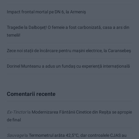
Impact frontal mortal pe DN 6, la Armeniș
Tragedie la Dalboşeț! O femeie a fost carbonizată, casa a ars din
temelii!
Zece noi stații de încărcare pentru mașini electrice, la Caransebeș
Dorinel Munteanu a adus un fundaș cu experiență internațională
Comentarii recente
Ex-Tinctor
la
Modernizarea Fântânii Cinetice din Reșița se apropie
de final
Sauvage
la
Termometrul arăta 42,5°C, dar controalele CJAS au