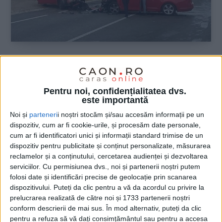
ŞTIRILE JUDEŢULUI CARAŞ-SEVERIN
Impact frontal mortal pe DN 6, la
Pentru noi, confidențialitatea dvs.
Armeniș
este importantă
Noi și
parteneri
i noștri stocăm și/sau accesăm informații pe un
9 AUGUST 2026, 11:15 AM
1 MINUT DE CITIRE
dispozitiv, cum ar fi cookie-urile, și procesăm date personale,
cum ar fi identificatori unici și informații standard trimise de un
ARMENIȘ – Două autoturisme s-au izbit violent în localitate,
dispozitiv pentru publicitate și conținut personalizate, măsurarea
șoferul unuia dintre vehicule decedând, iar pasagera din
reclamelor și a conținutului, cercetarea audienței și dezvoltarea
dreapta față fiind rănită și transportată la spitalul din
serviciilor.
Cu permisiunea dvs., noi și partenerii noștri putem
Caransebeș!
folosi date și identificări precise de geolocație prin scanarea
dispozitivului. Puteți da clic pentru a vă da acordul cu privire la
prelucrarea realizată de către noi și 1733 partenerii noștri
conform descrierii de mai sus. În mod alternativ, puteți da clic
pentru a refuza să vă dați consimțământul sau pentru a accesa