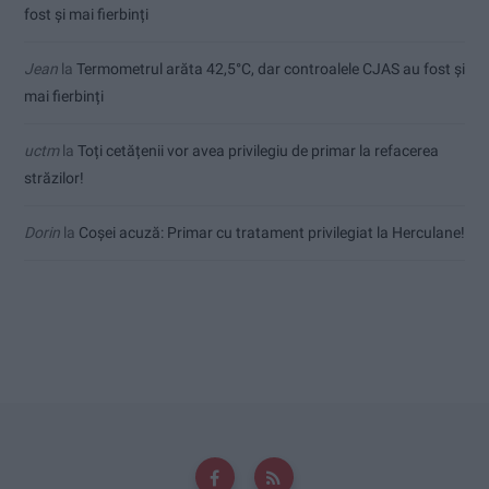
fost și mai fierbinți
Jean
la
Termometrul arăta 42,5°C, dar controalele CJAS au fost și
mai fierbinți
uctm
la
Toți cetățenii vor avea privilegiu de primar la refacerea
străzilor!
Dorin
la
Coșei acuză: Primar cu tratament privilegiat la Herculane!