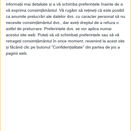
informații mai detaliate și a vă schimba preferințele înainte de a
vă exprima consimțământul.
Vă rugăm să rețineți că este posibil
ca anumite prelucrări ale datelor dvs. cu caracter personal să nu
necesite consimțământul dvs., dar aveți dreptul de a refuza o
astfel de prelucrare. Preferințele dvs. se vor aplica numai
acestui site web. Puteți să vă schimbați preferințele sau să vă
retrageți consimțământul în orice moment, revenind la acest site
și făcând clic pe butonul "Confidențialitate" din partea de jos a
paginii web.
ŞTIRILE JUDEŢULUI CARAŞ-SEVERIN
Tragedie la Dalboşeț! O femeie a fost
carbonizată, casa a ars din temelii!
9 AUGUST 2026, 10:01 AM
1 MINUT DE CITIRE
DALBOŞEȚ – De azi dimineață, de la ora 5.30, pompierii militari