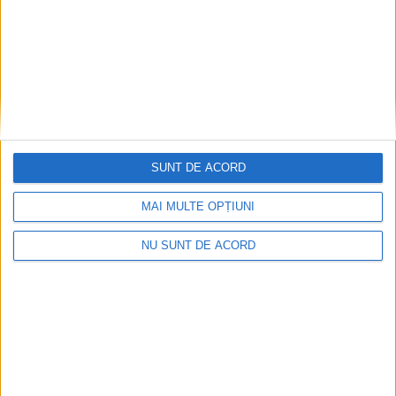
ŞTIRILE JUDEŢULUI CARAŞ-SEVERIN
Doi studenți ai Universității „Aurel
Vlaicu” din Arad, medaliați cu aur la
Cupa Mondială
SUNT DE ACORD
8 AUGUST 2026, 07:42 AM
2 MINUTE DE CITIRE
MAI MULTE OPȚIUNI
VEST. Universitatea „Aurel Vlaicu” din Arad are doi studenți de
NU SUNT DE ACORD
„aur”. Vlăduț Popa, membru al CS Universitatea Arad și Melissa
Fărcuța au cucerit medalii de aur la Cupa Mondială FIG –
„RomGym Trophy” 2026. Competiția s-a desfășurat la Oradea,
sub egida simbolică „Nadia 10”!