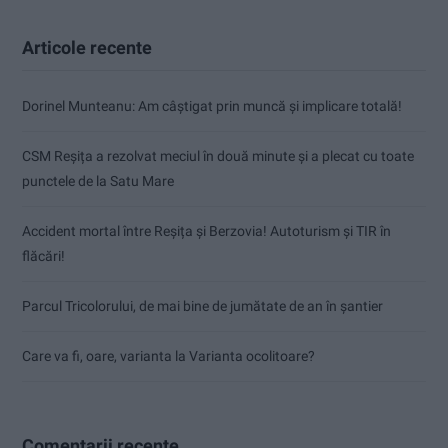
Articole recente
Dorinel Munteanu: Am câștigat prin muncă și implicare totală!
CSM Reșița a rezolvat meciul în două minute și a plecat cu toate
punctele de la Satu Mare
Accident mortal între Reșița și Berzovia! Autoturism și TIR în
flăcări!
Parcul Tricolorului, de mai bine de jumătate de an în șantier
Care va fi, oare, varianta la Varianta ocolitoare?
Comentarii recente