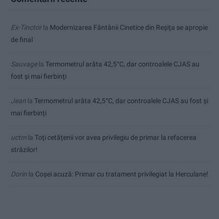
Ex-Tinctor
la
Modernizarea Fântânii Cinetice din Reșița se apropie
de final
Sauvage
la
Termometrul arăta 42,5°C, dar controalele CJAS au
fost și mai fierbinți
Jean
la
Termometrul arăta 42,5°C, dar controalele CJAS au fost și
mai fierbinți
uctm
la
Toți cetățenii vor avea privilegiu de primar la refacerea
străzilor!
Dorin
la
Coșei acuză: Primar cu tratament privilegiat la Herculane!