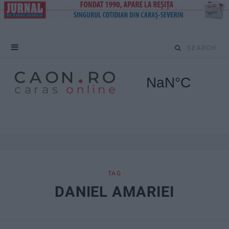
S
e
a
r
c
h
f
TAG
DANIEL AMARIEI
o
r