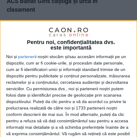
ACS Banat Girls câștigă și urcă în
clasament
10 MAI 2021, 07:45 AM
2 MINUTE DE CITIRE
REȘIȚA –
În etapa a VI-a din play-out-ul Ligii 1, ACS Banat Girls
Pentru noi, confidențialitatea dvs.
Reșița s-a impus duminică, 9 mai, cu scorul de 4-1, acasă, în
este importantă
fața formației ACS Selena SN Constanța!
Noi și
parteneri
i noștri stocăm și/sau accesăm informații pe un
dispozitiv, cum ar fi cookie-urile, și procesăm date personale,
cum ar fi identificatori unici și informații standard trimise de un
dispozitiv pentru publicitate și conținut personalizate, măsurarea
reclamelor și a conținutului, cercetarea audienței și dezvoltarea
serviciilor.
Cu permisiunea dvs., noi și partenerii noștri putem
folosi date și identificări precise de geolocație prin scanarea
dispozitivului. Puteți da clic pentru a vă da acordul cu privire la
prelucrarea realizată de către noi și 1733 partenerii noștri
conform descrierii de mai sus. În mod alternativ, puteți da clic
pentru a refuza să vă dați consimțământul sau pentru a accesa
informații mai detaliate și a vă schimba preferințele înainte de a
vă exprima consimțământul.
Vă rugăm să rețineți că este posibil