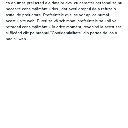
ca anumite prelucrări ale datelor dvs. cu caracter personal să nu
necesite consimțământul dvs., dar aveți dreptul de a refuza o
astfel de prelucrare. Preferințele dvs. se vor aplica numai
SPORT
acestui site web. Puteți să vă schimbați preferințele sau să vă
retrageți consimțământul în orice moment, revenind la acest site
Victorie spectaculoasă pentru fetele de
și făcând clic pe butonul "Confidențialitate" din partea de jos a
la Banat Girls
paginii web.
6 MAI 2021, 08:10 AM
3 MINUTE DE CITIRE
REȘIȚA – Fotbalistele de la ACS Banat Girls Reșița au trecut
miercuri, 5 mai, cu scorul de 5-3, de FC Fair-Play București, în
etapa a V-a din play-out-ul Ligii 1.