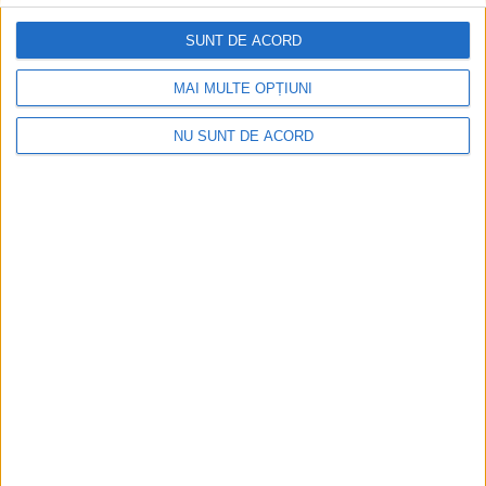
Violeta Mitsul!
SUNT DE ACORD
MAI MULTE OPȚIUNI
NU SUNT DE ACORD
SPORT
Fetele de la Banat Girls, pregătite să
înceapă campionatul