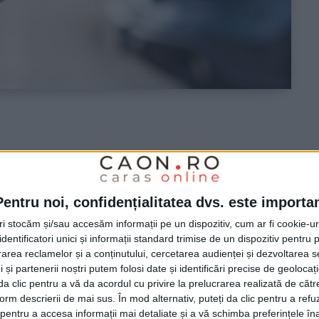
la parcările cu plată din
Pentru noi, confidențialitatea dvs. este importa
tri stocăm și/sau accesăm informații pe un dispozitiv, cum ar fi cookie-u
dentificatori unici și informații standard trimise de un dispozitiv pentru p
2 lei/oră și 10 lei pe zi, dar asta doar până ce
rea reclamelor și a conținutului, cercetarea audienței și dezvoltarea ser
 și partenerii noștri putem folosi date și identificări precise de geoloca
aplicație mobilă pe care municipalitatea vrea să-l
i da clic pentru a vă da acordul cu privire la prelucrarea realizată de cătr
form descrierii de mai sus. În mod alternativ, puteți da clic pentru a refu
entru a accesa informații mai detaliate și a vă schimba preferințele în