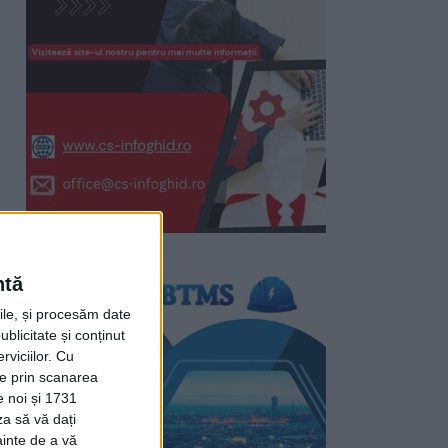
ntă
rile, și procesăm date
ublicitate și conținut
viciilor.
Cu
ție prin scanarea
e noi și 1731
za să vă dați
ainte de a vă