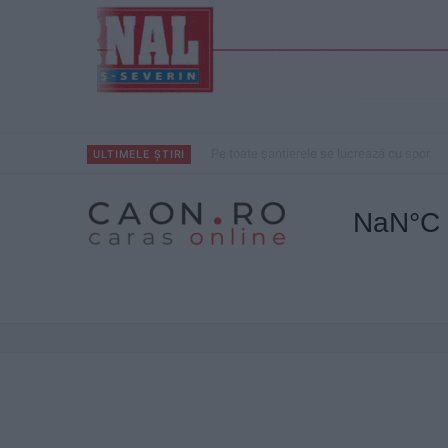
Pe toate șantierele se lucrează cu spor
ULTIMELE ȘTIRI