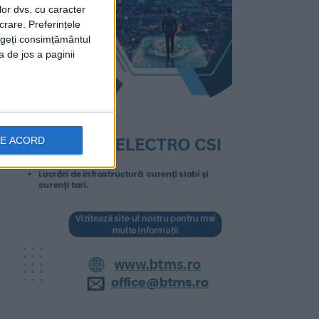
lor dvs. cu caracter
crare. Preferințele
rageți consimțământul
a de jos a paginii
DE ACORD