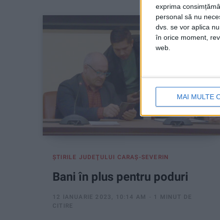
exprima consimțămâ
personal să nu necesi
dvs. se vor aplica n
în orice moment, reve
web.
MAI MULTE 
ŞTIRILE JUDEŢULUI CARAŞ-SEVERIN
Bani în plus pentru poduri
12 IANUARIE 2023, 10:14 AM
1 MINUT DE
CITIRE