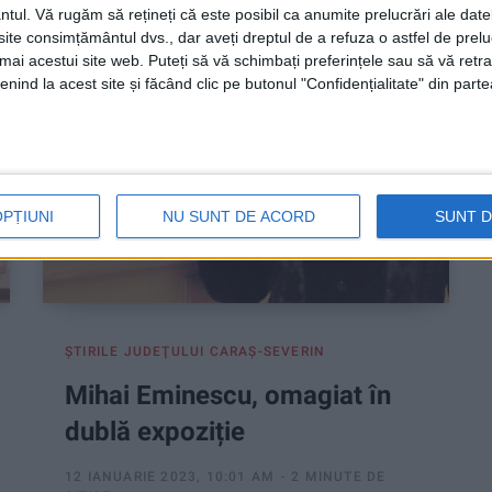
ntul.
Vă rugăm să rețineți că este posibil ca anumite prelucrări ale date
te consimțământul dvs., dar aveți dreptul de a refuza o astfel de prelu
umai acestui site web. Puteți să vă schimbați preferințele sau să vă ret
nind la acest site și făcând clic pe butonul "Confidențialitate" din parte
OPȚIUNI
NU SUNT DE ACORD
SUNT 
ŞTIRILE JUDEŢULUI CARAŞ-SEVERIN
Mihai Eminescu, omagiat în
dublă expoziție
12 IANUARIE 2023, 10:01 AM
2 MINUTE DE