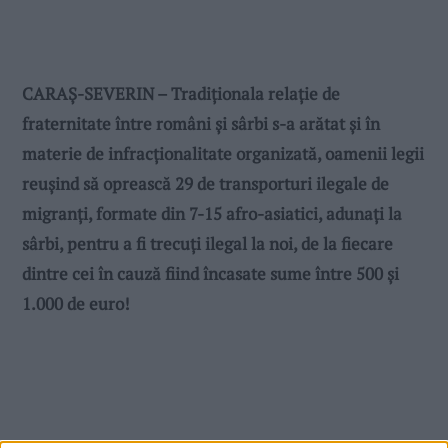
CARAȘ-SEVERIN – Tradiționala relație de
fraternitate între români și sârbi s-a arătat și în
materie de infracționalitate organizată, oamenii legii
reușind să oprească 29 de transporturi ilegale de
migranți, formate din 7-15 afro-asiatici, adunați la
sârbi, pentru a fi trecuți ilegal la noi, de la fiecare
dintre cei în cauză fiind încasate sume între 500 și
1.000 de euro!