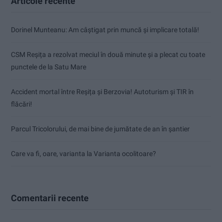
Articole recente
Dorinel Munteanu: Am câștigat prin muncă și implicare totală!
CSM Reșița a rezolvat meciul în două minute și a plecat cu toate
punctele de la Satu Mare
Accident mortal între Reșița și Berzovia! Autoturism și TIR în
flăcări!
Parcul Tricolorului, de mai bine de jumătate de an în șantier
Care va fi, oare, varianta la Varianta ocolitoare?
Comentarii recente