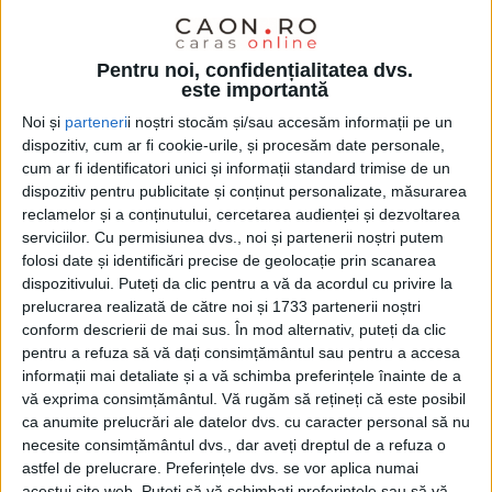
Pentru noi, confidențialitatea dvs.
este importantă
Noi și
parteneri
i noștri stocăm și/sau accesăm informații pe un
dispozitiv, cum ar fi cookie-urile, și procesăm date personale,
cum ar fi identificatori unici și informații standard trimise de un
dispozitiv pentru publicitate și conținut personalizate, măsurarea
reclamelor și a conținutului, cercetarea audienței și dezvoltarea
serviciilor.
Cu permisiunea dvs., noi și partenerii noștri putem
folosi date și identificări precise de geolocație prin scanarea
dispozitivului. Puteți da clic pentru a vă da acordul cu privire la
prelucrarea realizată de către noi și 1733 partenerii noștri
conform descrierii de mai sus. În mod alternativ, puteți da clic
pentru a refuza să vă dați consimțământul sau pentru a accesa
informații mai detaliate și a vă schimba preferințele înainte de a
vă exprima consimțământul.
Vă rugăm să rețineți că este posibil
ca anumite prelucrări ale datelor dvs. cu caracter personal să nu
29 de
percheziții domiciliare
sunt derulate în județele
necesite consimțământul dvs., dar aveți dreptul de a refuza o
Caraș-Severin
și Timiș, de către
polițiștii de frontieră
astfel de prelucrare. Preferințele dvs. se vor aplica numai
acestui site web. Puteți să vă schimbați preferințele sau să vă