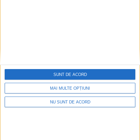
Articole recomandate
SUNT DE ACORD
MAI MULTE OPȚIUNI
NU SUNT DE ACORD
Dorinel Munteanu: Am câștigat prin muncă și
implicare totală!