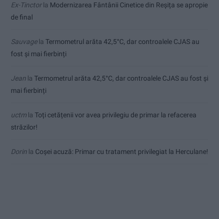
Ex-Tinctor
la
Modernizarea Fântânii Cinetice din Reșița se apropie
de final
Sauvage
la
Termometrul arăta 42,5°C, dar controalele CJAS au
fost și mai fierbinți
Jean
la
Termometrul arăta 42,5°C, dar controalele CJAS au fost și
mai fierbinți
uctm
la
Toți cetățenii vor avea privilegiu de primar la refacerea
străzilor!
Dorin
la
Coșei acuză: Primar cu tratament privilegiat la Herculane!