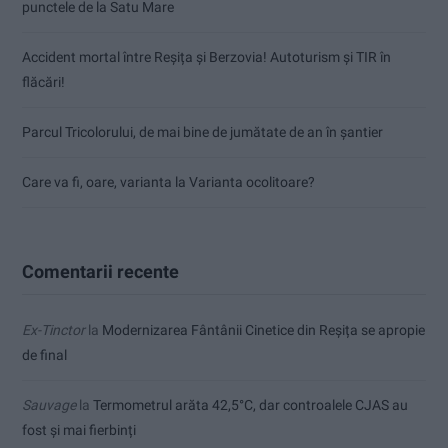
punctele de la Satu Mare
Accident mortal între Reșița și Berzovia! Autoturism și TIR în
flăcări!
Parcul Tricolorului, de mai bine de jumătate de an în șantier
Care va fi, oare, varianta la Varianta ocolitoare?
Comentarii recente
Ex-Tinctor
la
Modernizarea Fântânii Cinetice din Reșița se apropie
de final
Sauvage
la
Termometrul arăta 42,5°C, dar controalele CJAS au
fost și mai fierbinți