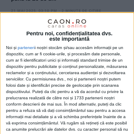
21 MAI 2025, 03:10 PM
2 MINUTE DE CITIRE
CARAȘ-SEVERIN – În prezent, limita de vârstă este de 18
ani. Vestea cea bună este transmisă de către deputatul
Pentru noi, confidențialitatea dvs.
liberal Marcel Vela, unul dintre inițiatorii proiectului!
este importantă
Noi și
parteneri
i noștri stocăm și/sau accesăm informații pe un
dispozitiv, cum ar fi cookie-urile, și procesăm date personale,
cum ar fi identificatori unici și informații standard trimise de un
dispozitiv pentru publicitate și conținut personalizate, măsurarea
reclamelor și a conținutului, cercetarea audienței și dezvoltarea
serviciilor.
Cu permisiunea dvs., noi și partenerii noștri putem
folosi date și identificări precise de geolocație prin scanarea
dispozitivului. Puteți da clic pentru a vă da acordul cu privire la
prelucrarea realizată de către noi și 1733 partenerii noștri
conform descrierii de mai sus. În mod alternativ, puteți da clic
pentru a refuza să vă dați consimțământul sau pentru a accesa
informații mai detaliate și a vă schimba preferințele înainte de a
vă exprima consimțământul.
Vă rugăm să rețineți că este posibil
ca anumite prelucrări ale datelor dvs. cu caracter personal să nu