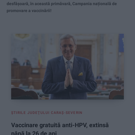
desfășoară, în această primăvară, Campania națională de
promovare a vaccinării!
ŞTIRILE JUDEŢULUI CARAŞ-SEVERIN
Vaccinare gratuită anti-HPV, extinsă
până la 26 de ani