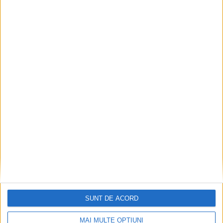
ŞTIRILE JUDEŢULUI CARAŞ-SEVERIN
Trei percheziții pentru vaccinări la
chiuvetă
18 MARTIE 2022, 02:05 PM
1 MINUT DE CITIRE
REȘIȚA – Un medic de familie din Reșița ar fi administrat fictiv,
la cabinet, mai multe doze de vaccin!
SUNT DE ACORD
MAI MULTE OPȚIUNI