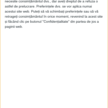
necesite consimțământul dvs., dar aveți dreptul de a refuza o
astfel de prelucrare. Preferințele dvs. se vor aplica numai
ŞTIRILE JUDEŢULUI CARAŞ-SEVERIN
acestui site web. Puteți să vă schimbați preferințele sau să vă
retrageți consimțământul în orice moment, revenind la acest site
Vaccinarea bună fereşte de rujeola rea
și făcând clic pe butonul "Confidențialitate" din partea de jos a
paginii web.
8 DECEMBRIE 2023, 12:13 PM
2 MINUTE DE CITIRE
CARAŞ-SEVERIN – În condiţiile în care acoperirea vaccinală
este de circa 70% în judeţ, riscul de contractare a bolii rămâne
unul destul de ridicat!