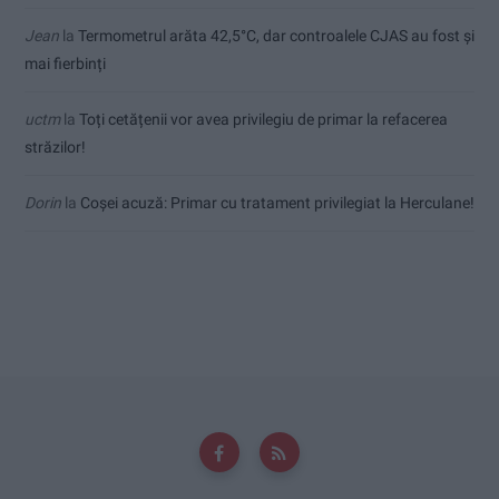
Jean
la
Termometrul arăta 42,5°C, dar controalele CJAS au fost și
mai fierbinți
uctm
la
Toți cetățenii vor avea privilegiu de primar la refacerea
străzilor!
Dorin
la
Coșei acuză: Primar cu tratament privilegiat la Herculane!