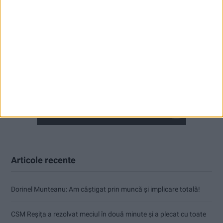
Articole recente
Dorinel Munteanu: Am câștigat prin muncă și implicare totală!
CSM Reșița a rezolvat meciul în două minute și a plecat cu toate