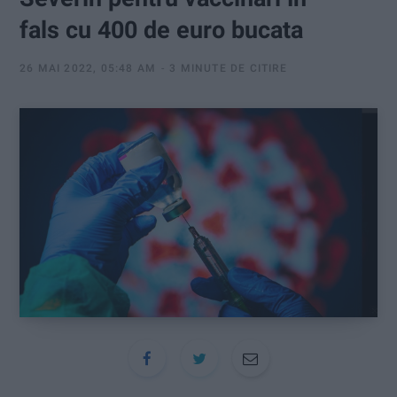
:
fals cu 400 de euro bucata
26 MAI 2022, 05:48 AM
3 MINUTE DE CITIRE