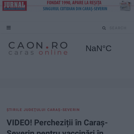
S
e
a
r
c
h
f
ŞTIRILE JUDEŢULUI CARAŞ-SEVERIN
o
VIDEO! Percheziții în Caraș-
r
Severin pentru vaccinări în