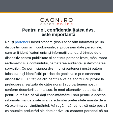
Pentru noi, confidențialitatea dvs.
este importantă
Noi și
parteneri
i noștri stocăm și/sau accesăm informații pe un
dispozitiv, cum ar fi cookie-urile, și procesăm date personale,
cum ar fi identificatori unici și informații standard trimise de un
Poliția Română informează că în această dimineață,
dispozitiv pentru publicitate și conținut personalizate, măsurarea
polițiștii Brigăzii de Combatere a Criminalității
reclamelor și a conținutului, cercetarea audienței și dezvoltarea
serviciilor.
Cu permisiunea dvs., noi și partenerii noștri putem
Organizate Timișoara – Serviciul de Combatere a
folosi date și identificări precise de geolocație prin scanarea
Criminalității Informatice și Serviciul de Combaterea
dispozitivului. Puteți da clic pentru a vă da acordul cu privire la
Criminalității Organizate
Caraș-Severin,
împreună
prelucrarea realizată de către noi și 1733 partenerii noștri
conform descrierii de mai sus. În mod alternativ, puteți da clic
cu procurorii D.I.I.C.O.T. – S.T. Timișoara,
pentru a refuza să vă dați consimțământul sau pentru a accesa
efectuează 5
percheziții domiciliare
, în județele Timiș
informații mai detaliate și a vă schimba preferințele înainte de a
vă exprima consimțământul.
Vă rugăm să rețineți că este posibil
și
Caraș-Severin,
la 3 persoane bănuite de constituire
ca anumite prelucrări ale datelor dvs. cu caracter personal să nu