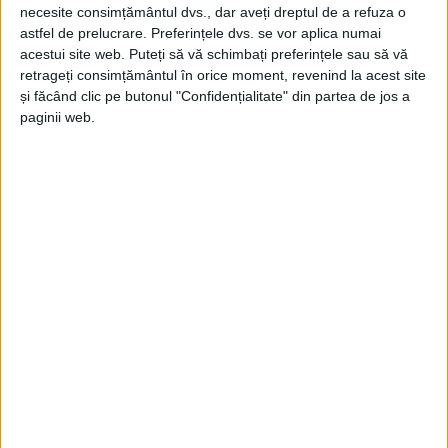
a unui
grup infracțional organizat, zădărnicirea
necesite consimțământul dvs., dar aveți dreptul de a refuza o
astfel de prelucrare. Preferințele dvs. se vor aplica numai
combaterii bolilor, fals informatic și fraudă
acestui site web. Puteți să vă schimbați preferințele sau să vă
informatică.
retrageți consimțământul în orice moment, revenind la acest site
și făcând clic pe butonul "Confidențialitate" din partea de jos a
paginii web.
Din investigațiile efectuate a reieșit că, în perioada
2021 – 2022, membrii grupării infracționale, aflați în
legătură cu diverși medici, ar fi intermediat
obținerea, în mod ilegal, de certificate care atestă
vaccinarea anti Covid-19
, pentru mai multe persoane
interesate, în schimbul unor sume de bani.
Pentru a obține un
certificat de vaccinare
valid, însă
fără a i se fi administrat efectiv
vaccinul,
o persoană
interesată ar fi plătit membrilor grupării sume
cuprinse între 300 și 400 de euro, banii fiind încasați