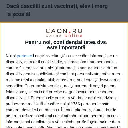
Dacă dascălii sunt vaccinaţi, elevii merg
la şcoală!
6 NOIEMBRIE 2021, 12:20 PM
2 MINUTE DE CITIRE
CARAȘ-SEVERIN – Luni, 8 noiembrie, se reiau cursurile atât în
Pentru noi, confidențialitatea dvs.
şcolile de stat, cât şi în cele private. Acolo unde rata de
este importantă
vaccinare a personalului didactic este sub 60%, orele se vor
Noi și
parteneri
i noștri stocăm și/sau accesăm informații pe un
desfăşura online!
dispozitiv, cum ar fi cookie-urile, și procesăm date personale,
cum ar fi identificatori unici și informații standard trimise de un
dispozitiv pentru publicitate și conținut personalizate, măsurarea
reclamelor și a conținutului, cercetarea audienței și dezvoltarea
serviciilor.
Cu permisiunea dvs., noi și partenerii noștri putem
folosi date și identificări precise de geolocație prin scanarea
dispozitivului. Puteți da clic pentru a vă da acordul cu privire la
prelucrarea realizată de către noi și 1733 partenerii noștri
conform descrierii de mai sus. În mod alternativ, puteți da clic
pentru a refuza să vă dați consimțământul sau pentru a accesa
informații mai detaliate și a vă schimba preferințele înainte de a
vă exprima consimțământul.
Vă rugăm să rețineți că este posibil