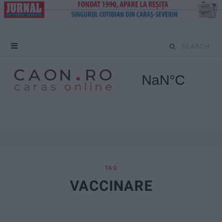
S
e
a
r
c
h
f
TAG
VACCINARE
o
r