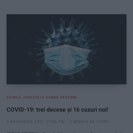
:
ŞTIRILE JUDEŢULUI CARAŞ-SEVERIN
COVID-19: trei decese și 16 cazuri noi!
2 DECEMBRIE 2021, 07:32 PM
2 MINUTE DE CITIRE