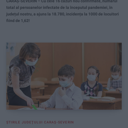
CARAȘ-SEVERIN – Cu cele 16 cazuri nou confirmate, numărul
total al persoanelor infectate de la începutul pandemiei, în
județul nostru, a ajuns la 18.780, incidența la 1000 de locuitori
fiind de 1,62!
ŞTIRILE JUDEŢULUI CARAŞ-SEVERIN