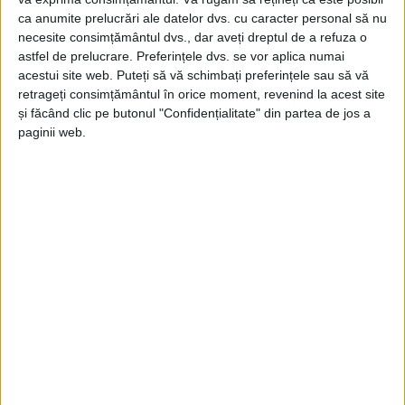
ca anumite prelucrări ale datelor dvs. cu caracter personal să nu
necesite consimțământul dvs., dar aveți dreptul de a refuza o
astfel de prelucrare. Preferințele dvs. se vor aplica numai
acestui site web. Puteți să vă schimbați preferințele sau să vă
retrageți consimțământul în orice moment, revenind la acest site
ŞTIRILE JUDEŢULUI CARAŞ-SEVERIN
și făcând clic pe butonul "Confidențialitate" din partea de jos a
Peste 2500 de elevi s-au vacinat în
paginii web.
judeţ!
29 OCTOMBRIE 2021, 07:50 AM
1 MINUT DE CITIRE
CARAŞ-SEVERIN – Potrivit Inspectoratului Școlar Județean, și
62 la sută dintre angajaţii unităţilor de învăţământ din judeţ s-
au vaccinat anti COVID!