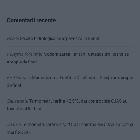
Comentarii recente
Ppa
la
Seceta hidrologică se agravează în Banat
Pojejena forever
la
Modernizarea Fântânii Cinetice din Reșița se
apropie de final
Ex-Tinctor
la
Modernizarea Fântânii Cinetice din Reșița se apropie
de final
Sauvage
la
Termometrul arăta 42,5°C, dar controalele CJAS au
fost și mai fierbinți
Jean
la
Termometrul arăta 42,5°C, dar controalele CJAS au fost și
mai fierbinți