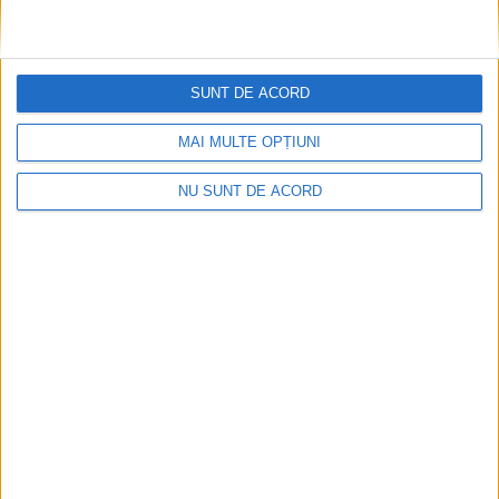
CARAŞ-SEVERIN – Afirmaţia aparţine preşedintelui Consiliului
Judeţean, Romeo Dunca, şi a fost făcută la finalul ultimei
şedinţe din acest an a forului decizional. Dunca le cere
SUNT DE ACORD
cărăşenilor să rămână încrezători!
MAI MULTE OPȚIUNI
NU SUNT DE ACORD