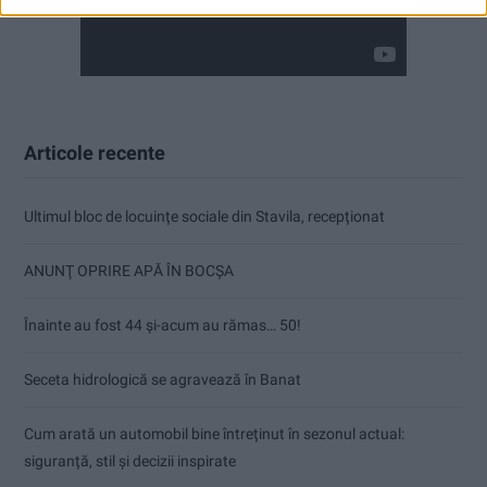
Articole recente
Ultimul bloc de locuințe sociale din Stavila, recepționat
ANUNŢ OPRIRE APĂ ÎN BOCȘA
Înainte au fost 44 și-acum au rămas… 50!
Seceta hidrologică se agravează în Banat
Cum arată un automobil bine întreținut în sezonul actual:
siguranță, stil și decizii inspirate