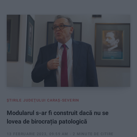
:
ŞTIRILE JUDEŢULUI CARAŞ-SEVERIN
Modularul s-ar fi construit dacă nu se
lovea de birocrația patologică
13 FEBRUARIE 2023, 09:59 AM
2 MINUTE DE CITIRE