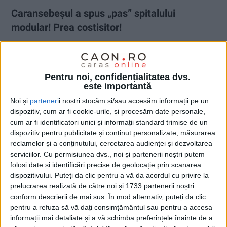
Caransebeșul a spus „pas” spitalului
modular! Prea costisitor!
28 OCTOMBRIE 2022, 09:59 AM
2 MINUTE DE CITIRE
CARANSEBEȘ – Primăria ar fi trebuit să suporte peste 6
Pentru noi, confidențialitatea dvs.
milioane de lei, cheltuieli neeligibile în acest proiect, cauzate în
este importantă
principal de creșterea accelerată a prețurilor materialelor de
Noi și
parteneri
i noștri stocăm și/sau accesăm informații pe un
construcție. O adevărată „bombă” pentru bugetul local,
dispozitiv, cum ar fi cookie-urile, și procesăm date personale,
dezamorsată de decizia municipalității de a renunța la
cum ar fi identificatori unici și informații standard trimise de un
proiectul spitalului modular care ar fi fost amplasat în zona din
dispozitiv pentru publicitate și conținut personalizate, măsurarea
spatele actualului spital!
reclamelor și a conținutului, cercetarea audienței și dezvoltarea
serviciilor.
Cu permisiunea dvs., noi și partenerii noștri putem
folosi date și identificări precise de geolocație prin scanarea
dispozitivului. Puteți da clic pentru a vă da acordul cu privire la
prelucrarea realizată de către noi și 1733 partenerii noștri
conform descrierii de mai sus. În mod alternativ, puteți da clic
pentru a refuza să vă dați consimțământul sau pentru a accesa
informații mai detaliate și a vă schimba preferințele înainte de a