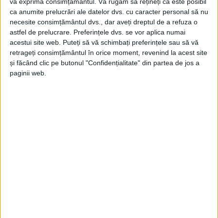
vă exprima consimțământul.
Vă rugăm să rețineți că este posibil
ca anumite prelucrări ale datelor dvs. cu caracter personal să nu
necesite consimțământul dvs., dar aveți dreptul de a refuza o
astfel de prelucrare. Preferințele dvs. se vor aplica numai
acestui site web. Puteți să vă schimbați preferințele sau să vă
retrageți consimțământul în orice moment, revenind la acest site
și făcând clic pe butonul "Confidențialitate" din partea de jos a
paginii web.
ŞTIRILE JUDEŢULUI CARAŞ-SEVERIN
Dacă vor fi bani, va fi şi modular la
Caransebeş
29 IULIE 2022, 09:26 AM
4 MINUTE DE CITIRE
CARANSEBEŞ – Creșterea accelerată a prețurilor materialelor
de construcție și, implicit, a valorii proiectului spitalului
modular de la Caransebeș ar putea duce la stoparea acestuia!