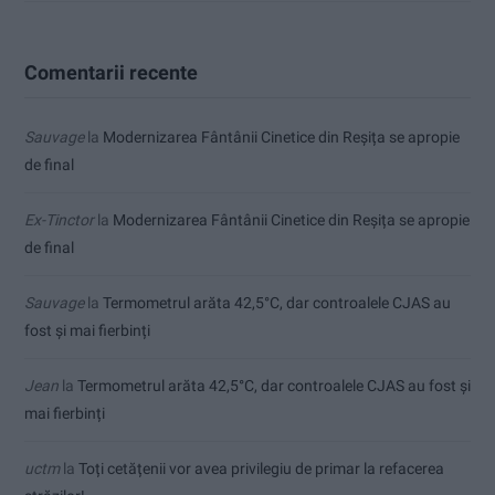
Comentarii recente
Sauvage
la
Modernizarea Fântânii Cinetice din Reșița se apropie
de final
Ex-Tinctor
la
Modernizarea Fântânii Cinetice din Reșița se apropie
de final
Sauvage
la
Termometrul arăta 42,5°C, dar controalele CJAS au
fost și mai fierbinți
Jean
la
Termometrul arăta 42,5°C, dar controalele CJAS au fost și
mai fierbinți
uctm
la
Toți cetățenii vor avea privilegiu de primar la refacerea