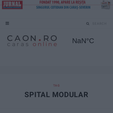
S
e
a
r
c
h
f
TAG
SPITAL MODULAR
o
r