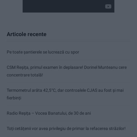
Articole recente
Pe toate șantierele se lucrează cu spor
CSM Reșița, primul examen în deplasare! Dorinel Munteanu cere
concentrare totală!
Termometrul arăta 42,5°C, dar controalele CJAS au fost și mai
fierbinți
Radio Reșița – Vocea Banatului, de 30 de ani
Toți cetățenii vor avea privilegiu de primar la refacerea străzilor!