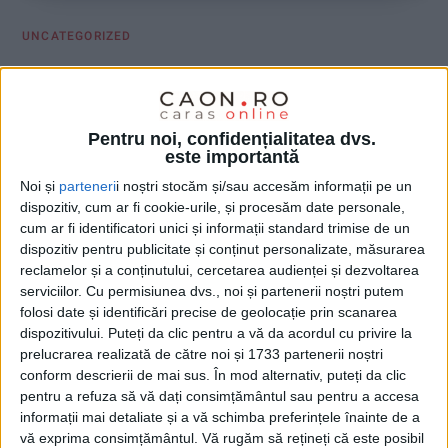
UNCATEGORIZED
Reconstruim Reșița cu Nelu Popa!
15 MAI 2024, 10:51 AM
3 MINUTE DE CITIRE
Pentru noi, confidențialitatea dvs.
este importantă
REȘIȚA – În viitorul mandat, liberalii reșițeni propun
electoratului o schimbare radicală a tuturor cartierelor
Noi și
parteneri
i noștri stocăm și/sau accesăm informații pe un
reșițene, fapt care ar putea da Reșiței strălucirea de altădată!
dispozitiv, cum ar fi cookie-urile, și procesăm date personale,
cum ar fi identificatori unici și informații standard trimise de un
dispozitiv pentru publicitate și conținut personalizate, măsurarea
reclamelor și a conținutului, cercetarea audienței și dezvoltarea
serviciilor.
Cu permisiunea dvs., noi și partenerii noștri putem
folosi date și identificări precise de geolocație prin scanarea
dispozitivului. Puteți da clic pentru a vă da acordul cu privire la
prelucrarea realizată de către noi și 1733 partenerii noștri
conform descrierii de mai sus. În mod alternativ, puteți da clic
pentru a refuza să vă dați consimțământul sau pentru a accesa
informații mai detaliate și a vă schimba preferințele înainte de a
vă exprima consimțământul.
Vă rugăm să rețineți că este posibil