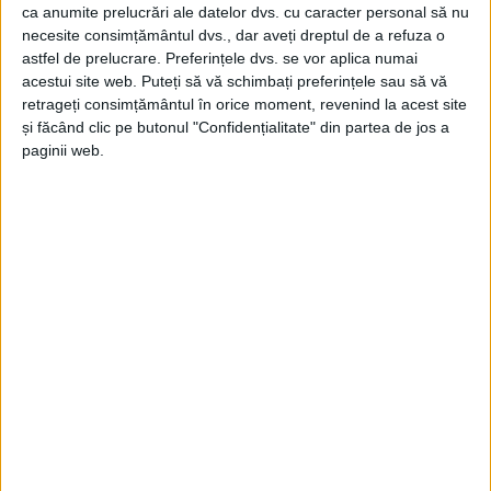
ca anumite prelucrări ale datelor dvs. cu caracter personal să nu
necesite consimțământul dvs., dar aveți dreptul de a refuza o
astfel de prelucrare. Preferințele dvs. se vor aplica numai
acestui site web. Puteți să vă schimbați preferințele sau să vă
retrageți consimțământul în orice moment, revenind la acest site
ŞTIRILE JUDEŢULUI CARAŞ-SEVERIN
și făcând clic pe butonul "Confidențialitate" din partea de jos a
paginii web.
Başag şi Miloş, excluşi din PNL Reşiţa
şi PNL Oraviţa
14 IUNIE 2023, 05:52 PM
1 MINUT DE CITIRE
CARAŞ-SEVERIN – De la cei doi foşti liberali, preşedintele PNL,
Marcel Vela, aştepta demisiile de onoare. Cum nu au venit,
formaţiunile locale din care au făcut parte cei doi i-au exclus.
Sâmbătă, situaţia lor va fi analizată şi în şedinţa BPJ!