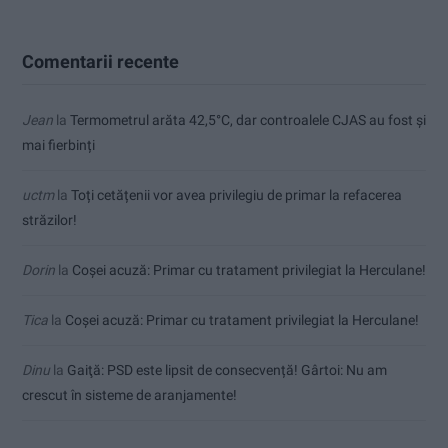
Comentarii recente
Jean
la
Termometrul arăta 42,5°C, dar controalele CJAS au fost și
mai fierbinți
uctm
la
Toți cetățenii vor avea privilegiu de primar la refacerea
străzilor!
Dorin
la
Coșei acuză: Primar cu tratament privilegiat la Herculane!
Tica
la
Coșei acuză: Primar cu tratament privilegiat la Herculane!
Dinu
la
Gaiţă: PSD este lipsit de consecvență! Gârtoi: Nu am
crescut în sisteme de aranjamente!