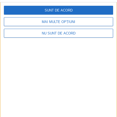
25 IUNIE 2020, 08:44 AM
2 MINUTE DE CITIRE
SUNT DE ACORD
REŞIŢA – Asta îşi doreşte de fapt primarul Reşiţei. În calitate
de lider al filialei PNL Reşiţa, Ioan Popa, mai crede şi că
MAI MULTE OPȚIUNI
măsurile economice ale Guvernului Orban sunt benefice pentru
municipiul pe care îl conduce!
NU SUNT DE ACORD