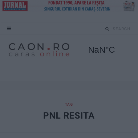
S
e
a
r
c
h
f
TAG
PNL RESITA
o
r