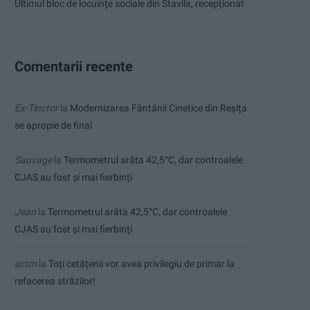
Ultimul bloc de locuințe sociale din Stavila, recepționat
Comentarii recente
Ex-Tinctor
la
Modernizarea Fântânii Cinetice din Reșița
se apropie de final
Sauvage
la
Termometrul arăta 42,5°C, dar controalele
CJAS au fost și mai fierbinți
Jean
la
Termometrul arăta 42,5°C, dar controalele
CJAS au fost și mai fierbinți
uctm
la
Toți cetățenii vor avea privilegiu de primar la
refacerea străzilor!