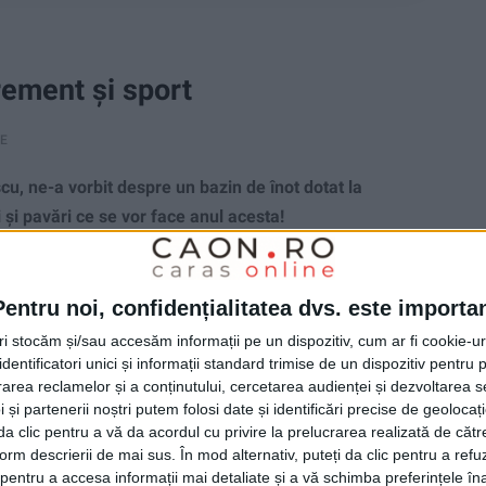
rement și sport
RE
, ne-a vorbit despre un bazin de înot dotat la
 și pavări ce se vor face anul acesta!
Pentru noi, confidențialitatea dvs. este importa
tri stocăm și/sau accesăm informații pe un dispozitiv, cum ar fi cookie-u
dentificatori unici și informații standard trimise de un dispozitiv pentru p
rea reclamelor și a conținutului, cercetarea audienței și dezvoltarea ser
 și partenerii noștri putem folosi date și identificări precise de geoloca
i da clic pentru a vă da acordul cu privire la prelucrarea realizată de cătr
form descrierii de mai sus. În mod alternativ, puteți da clic pentru a refu
entru a accesa informații mai detaliate și a vă schimba preferințele în