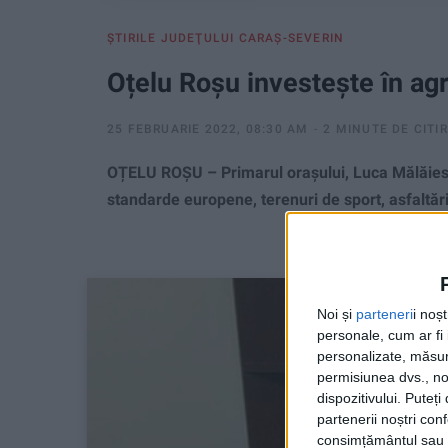
ŞTIRILE JUDEŢULUI CARAŞ-SEVERIN
Oțelu Roșu investește în ag
25 FEBRUARIE 2022, 08:30 AM
2 MINUTE DE CITI
OȚELU ROȘU – Primarul orașului, Luca Mălăiescu
standarde europene, terenuri de sport, asfaltări
Noi și
parteneri
i noș
personale, cum ar fi i
personalizate, măsura
permisiunea dvs., noi
dispozitivului. Puteț
partenerii noștri con
consimțământul sau p