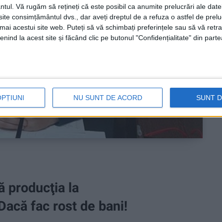
ntul.
Vă rugăm să rețineți că este posibil ca anumite prelucrări ale date
te consimțământul dvs., dar aveți dreptul de a refuza o astfel de prelu
umai acestui site web. Puteți să vă schimbați preferințele sau să vă ret
nind la acest site și făcând clic pe butonul "Confidențialitate" din parte
OPȚIUNI
NU SUNT DE ACORD
SUNT 
ă producţia la
Dacă fac rost de bani!