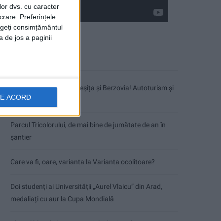
lor dvs. cu caracter
crare. Preferințele
rageți consimțământul
a de jos a paginii
Articole recente
Accident mortal între Reșița și Berzovia! Autoturism și
DE ACORD
TIR în flăcări!
Parcul Tricolorului, de mai bine de jumătate de an în
șantier
Care va fi, oare, varianta la Varianta ocolitoare?
Doi studenți ai Universității „Aurel Vlaicu” din Arad,
medaliați cu aur la Cupa Mondială