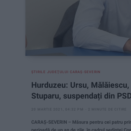
ŞTIRILE JUDEŢULUI CARAŞ-SEVERIN
Hurduzeu: Ursu, Mălăiescu, 
Stuparu, suspendați din PSD
20 MARTIE 2021, 04:32 PM
2 MINUTE DE CITIRE
CARAȘ-SEVERIN – Măsura pentru cei patru primari
perioadă de un an de zile, în cadrul ședinței Co