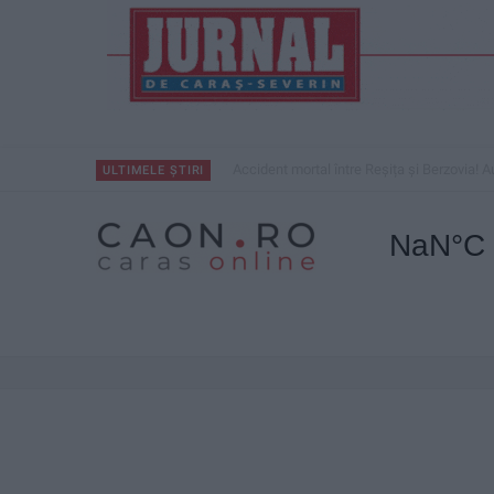
Parcul Tricolorului, de mai bine de jumătat
ULTIMELE ȘTIRI