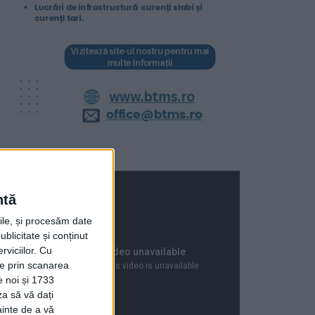
ntă
rile, și procesăm date
ublicitate și conținut
viciilor.
Cu
ție prin scanarea
e noi și 1733
za să vă dați
ainte de a vă