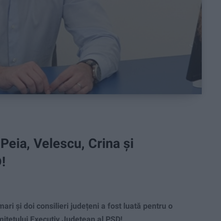
Peia, Velescu, Crina și
!
 și doi consilieri județeni a fost luată pentru o
mitetului Executiv Județean al PSD!