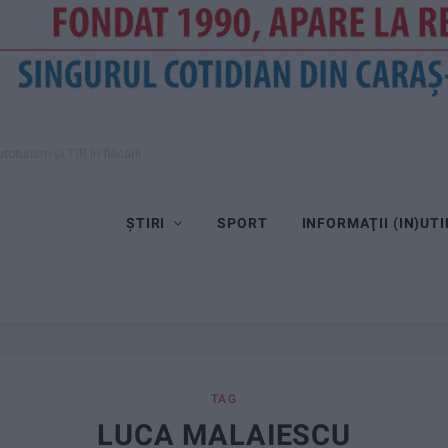
e de an în șantier
ȘTIRI
SPORT
INFORMAŢII (IN)UTI
TAG
LUCA MALAIESCU