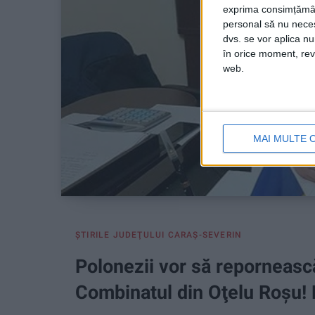
exprima consimțămâ
personal să nu necesi
dvs. se vor aplica n
în orice moment, reve
web.
MAI MULTE 
ŞTIRILE JUDEŢULUI CARAŞ-SEVERIN
Polonezii vor să reporneasc
Combinatul din Oţelu Roşu! 