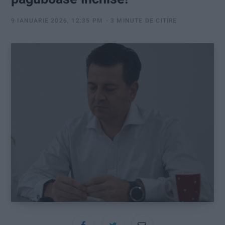
:
9 IANUARIE 2026, 12:35 PM
3 MINUTE DE CITIRE