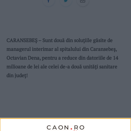
CARANSEBEȘ – Sunt două din soluțiile găsite de
managerul interimar al spitalului din Caransebeș,
Octavian Dena, pentru a reduce din datoriile de 14
milioane de lei ale celei de-a două unități sanitare
din județ!