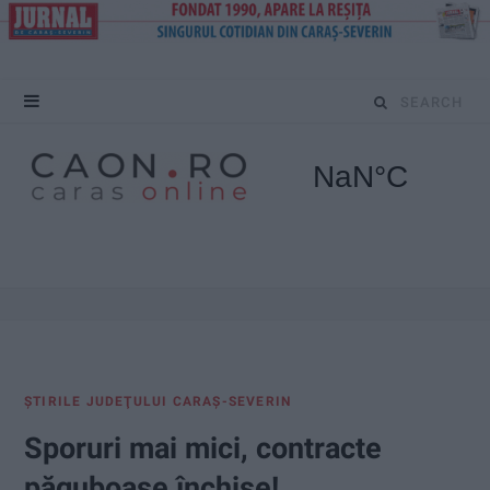
S
e
a
r
c
h
f
ŞTIRILE JUDEŢULUI CARAŞ-SEVERIN
o
Sporuri mai mici, contracte
r
păguboase închise!