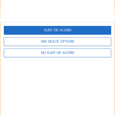
SUNT DE ACORD
MAI MULTE OPȚIUNI
NU SUNT DE ACORD
Coșei acuză: Primar cu tratament privilegiat la
Herculane!
2026-08-05