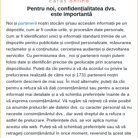
Pentru noi, confidențialitatea dvs.
este importantă
Noi și
parteneri
i noștri stocăm și/sau accesăm informații pe un
dispozitiv, cum ar fi cookie-urile, și procesăm date personale,
cum ar fi identificatori unici și informații standard trimise de un
dispozitiv pentru publicitate și conținut personalizate, măsurarea
reclamelor și a conținutului, cercetarea audienței și dezvoltarea
serviciilor.
Cu permisiunea dvs., noi și partenerii noștri putem
folosi date și identificări precise de geolocație prin scanarea
dispozitivului. Puteți da clic pentru a vă da acordul cu privire la
prelucrarea realizată de către noi și 1731 partenerii noștri
conform descrierii de mai sus. În mod alternativ, puteți da clic
pentru a refuza să vă dați consimțământul sau pentru a accesa
informații mai detaliate și a vă schimba preferințele înainte de a
vă exprima consimțământul.
Vă rugăm să rețineți că este posibil
ca anumite prelucrări ale datelor dvs. cu caracter personal să nu
La capitolul
sporuri,
managerul interimar Octavian
necesite consimțământul dvs., dar aveți dreptul de a refuza o
Dena
spune că nivelul celor de la
Spitalul Municipal
astfel de prelucrare. Preferințele dvs. se vor aplica numai
de Urgență Caransebeș (SMUC)
este aproape de
acestui site web. Puteți să vă schimbați preferințele sau să vă
retrageți consimțământul în orice moment, revenind la acest site
maxim, spre deosebire, de exemplu, de
Județeanul
din