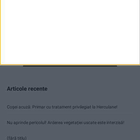
Articole recente
Coșei acuză: Primar cu tratament privilegiat la Herculane!
Nu aprinde pericolul! Arderea vegetației uscate este interzisă!
(fără titlu)