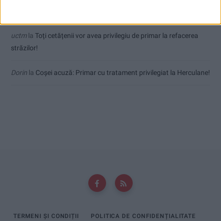
mai fierbinți
uctm
la
Toți cetățenii vor avea privilegiu de primar la refacerea
străzilor!
Dorin
la
Coșei acuză: Primar cu tratament privilegiat la Herculane!
TERMENI ȘI CONDIȚII
POLITICA DE CONFIDENȚIALITATE