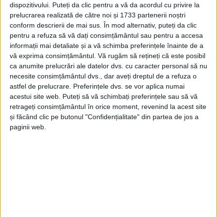
Sporuri mai mici, contracte păguboase
dispozitivului. Puteți da clic pentru a vă da acordul cu privire la
închise!
prelucrarea realizată de către noi și 1733 partenerii noștri
conform descrierii de mai sus. În mod alternativ, puteți da clic
9 IANUARIE 2026, 12:35 PM
3 MINUTE DE CITIRE
pentru a refuza să vă dați consimțământul sau pentru a accesa
informații mai detaliate și a vă schimba preferințele înainte de a
CARANSEBEȘ – Sunt două din soluțiile găsite de managerul
vă exprima consimțământul.
Vă rugăm să rețineți că este posibil
interimar al spitalului din Caransebeș, Octavian Dena, pentru a
ca anumite prelucrări ale datelor dvs. cu caracter personal să nu
necesite consimțământul dvs., dar aveți dreptul de a refuza o
reduce din datoriile de 14 milioane de lei ale celei de-a două
astfel de prelucrare. Preferințele dvs. se vor aplica numai
unități sanitare din județ!
acestui site web. Puteți să vă schimbați preferințele sau să vă
retrageți consimțământul în orice moment, revenind la acest site
și făcând clic pe butonul "Confidențialitate" din partea de jos a
paginii web.
Arhive
A
r
h
i