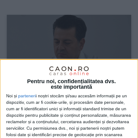
:
Pentru noi, confidențialitatea dvs.
este importantă
Noi și
parteneri
i noștri stocăm și/sau accesăm informații pe un
dispozitiv, cum ar fi cookie-urile, și procesăm date personale,
cum ar fi identificatori unici și informații standard trimise de un
dispozitiv pentru publicitate și conținut personalizate, măsurarea
reclamelor și a conținutului, cercetarea audienței și dezvoltarea
ŞTIRILE JUDEŢULUI CARAŞ-SEVERIN
serviciilor.
Cu permisiunea dvs., noi și partenerii noștri putem
folosi date și identificări precise de geolocație prin scanarea