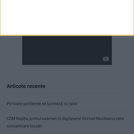
Articole recente
Pe toate șantierele se lucrează cu spor
CSM Reșița, primul examen în deplasare! Dorinel Munteanu cere
concentrare totală!