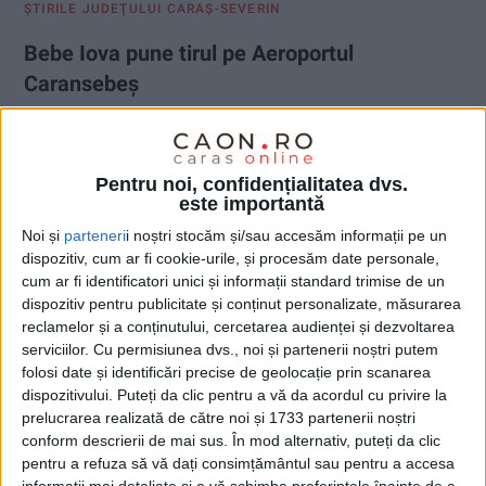
ŞTIRILE JUDEŢULUI CARAŞ-SEVERIN
Bebe Iova pune tirul pe Aeroportul
Caransebeș
9 IULIE 2026, 08:11 AM
4 MINUTE DE CITIRE
CARAȘ-SEVERIN – Consilierul județean a invocat datoriile
Pentru noi, confidențialitatea dvs.
restante, din redevențele neachitate de operator. Tardiv însă,
este importantă
potrivit celorlalți consilieri, inclusiv vicepreședintelui Ioan
Noi și
parteneri
i noștri stocăm și/sau accesăm informații pe un
Crina: datoriile ar fi fost achitate între timp…
dispozitiv, cum ar fi cookie-urile, și procesăm date personale,
cum ar fi identificatori unici și informații standard trimise de un
dispozitiv pentru publicitate și conținut personalizate, măsurarea
reclamelor și a conținutului, cercetarea audienței și dezvoltarea
serviciilor.
Cu permisiunea dvs., noi și partenerii noștri putem
folosi date și identificări precise de geolocație prin scanarea
dispozitivului. Puteți da clic pentru a vă da acordul cu privire la
prelucrarea realizată de către noi și 1733 partenerii noștri
conform descrierii de mai sus. În mod alternativ, puteți da clic
pentru a refuza să vă dați consimțământul sau pentru a accesa