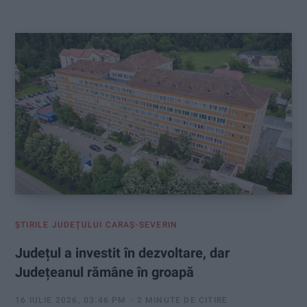
:
ŞTIRILE JUDEŢULUI CARAŞ-SEVERIN
Județul a investit în dezvoltare, dar
Județeanul rămâne în groapă
16 IULIE 2026, 03:46 PM
2 MINUTE DE CITIRE