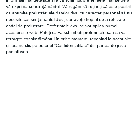
informații mai detaliate și a vă schimba preferințele înainte de a
vă exprima consimțământul.
Vă rugăm să rețineți că este posibil
ca anumite prelucrări ale datelor dvs. cu caracter personal să nu
necesite consimțământul dvs., dar aveți dreptul de a refuza o
astfel de prelucrare. Preferințele dvs. se vor aplica numai
acestui site web. Puteți să vă schimbați preferințele sau să vă
retrageți consimțământul în orice moment, revenind la acest site
ŞTIRILE JUDEŢULUI CARAŞ-SEVERIN
și făcând clic pe butonul "Confidențialitate" din partea de jos a
paginii web.
Scurtarea suspendării permisului, doar
cu „fiscalul“!
29 MARTIE 2026, 09:22 AM
2 MINUTE DE CITIRE
CARAȘ-SEVERIN – Cei care-și doresc reducerea perioadei de
suspendare a dreptului de a conduce au nevoie de certificatul
de atestare fiscală de la primăria de domiciliu, emis în ziua în
care fac solicitarea!