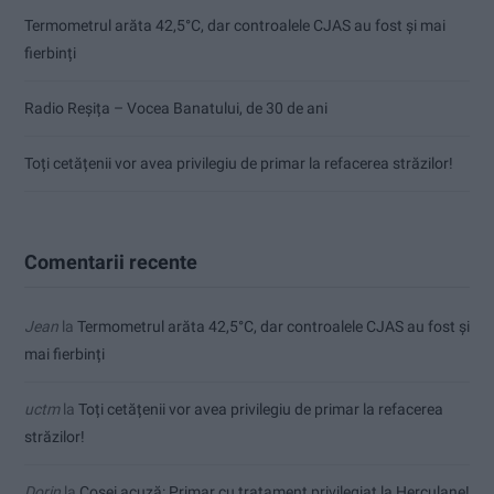
Termometrul arăta 42,5°C, dar controalele CJAS au fost și mai
fierbinți
Radio Reșița – Vocea Banatului, de 30 de ani
Toți cetățenii vor avea privilegiu de primar la refacerea străzilor!
Comentarii recente
Jean
la
Termometrul arăta 42,5°C, dar controalele CJAS au fost și
mai fierbinți
uctm
la
Toți cetățenii vor avea privilegiu de primar la refacerea
străzilor!
Dorin
la
Coșei acuză: Primar cu tratament privilegiat la Herculane!