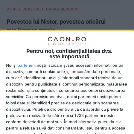
ŞTIRILE JUDEŢULUI CARAŞ-SEVERIN
Povestea lui Nistor, povestea oricărui
mic fermier român
11 NOIEMBRIE 2024, 01:53 PM
3 MINUTE DE CITIRE
Pentru noi, confidențialitatea dvs.
CARAŞ-SEVERIN – În deplasările lor prin ţară, activiştii de
este importantă
mediu de la WWF România au poposit şi în Banatul de Munte,
Noi și
parteneri
i noștri stocăm și/sau accesăm informații pe un
unde l-au întâlnit pe Nistor, un mic fermier pentru care munca şi
dispozitiv, cum ar fi cookie-urile, și procesăm date personale,
pământul reprezintă totul!
cum ar fi identificatori unici și informații standard trimise de un
dispozitiv pentru publicitate și conținut personalizate, măsurarea
reclamelor și a conținutului, cercetarea audienței și dezvoltarea
serviciilor.
Cu permisiunea dvs., noi și partenerii noștri putem
folosi date și identificări precise de geolocație prin scanarea
dispozitivului. Puteți da clic pentru a vă da acordul cu privire la
prelucrarea realizată de către noi și 1733 partenerii noștri
conform descrierii de mai sus. În mod alternativ, puteți da clic
pentru a refuza să vă dați consimțământul sau pentru a accesa