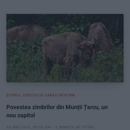
:
ŞTIRILE JUDEŢULUI CARAŞ-SEVERIN
Povestea zimbrilor din Munții Țarcu, un
nou capitol
25 MAI 2025, 09:25 AM
2 MINUTE DE CITIRE