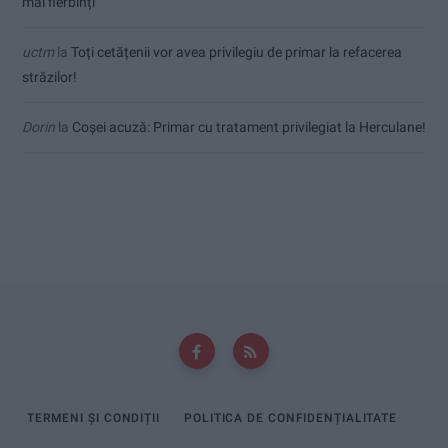
mai fierbinți
uctm
la
Toți cetățenii vor avea privilegiu de primar la refacerea
străzilor!
Dorin
la
Coșei acuză: Primar cu tratament privilegiat la Herculane!
TERMENI ȘI CONDIȚII
POLITICA DE CONFIDENȚIALITATE