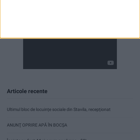
Articole recente
Ultimul bloc de locuințe sociale din Stavila, recepționat
ANUNŢ OPRIRE APĂ ÎN BOCȘA