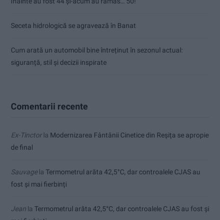
Înainte au fost 44 și-acum au rămas… 50!
Seceta hidrologică se agravează în Banat
Cum arată un automobil bine întreținut în sezonul actual:
siguranță, stil și decizii inspirate
Comentarii recente
Ex-Tinctor
la
Modernizarea Fântânii Cinetice din Reșița se apropie
de final
Sauvage
la
Termometrul arăta 42,5°C, dar controalele CJAS au
fost și mai fierbinți
Jean
la
Termometrul arăta 42,5°C, dar controalele CJAS au fost și