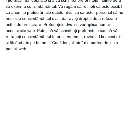
informații mai detaliate și a vă schimba preferințele înainte de a
vă exprima consimțământul.
Vă rugăm să rețineți că este posibil
ca anumite prelucrări ale datelor dvs. cu caracter personal să nu
necesite consimțământul dvs., dar aveți dreptul de a refuza o
astfel de prelucrare. Preferințele dvs. se vor aplica numai
acestui site web. Puteți să vă schimbați preferințele sau să vă
retrageți consimțământul în orice moment, revenind la acest site
și făcând clic pe butonul "Confidențialitate" din partea de jos a
ŞTIRILE JUDEŢULUI CARAŞ-SEVERIN
paginii web.
Zimbrii de la Armeniș, în paginile
cotidianului „Le Monde”
10 SEPTEMBRIE 2024, 08:38 AM
2 MINUTE DE CITIRE
CARAŞ-SEVERIN – Succesul proiectului de reintroducerea în
natură a zimbrilor din Munţii Ţarcu a trecut demult graniţele
ţării. Le Monde, unul dintre cele mai importante cotidiene din
Franţa, a publicat recent un reportaj despre comportamentul şi
activităţile de monitorizare a acestor mamifere în pădurile de
la Armeniş!