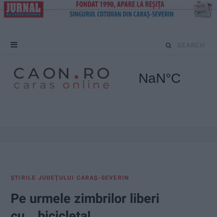
S
e
a
r
c
h
f
ŞTIRILE JUDEŢULUI CARAŞ-SEVERIN
o
Pe urmele zimbrilor liberi
r
cu… bicicleta!