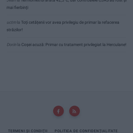
mai fierbinți
uctm
la
Toți cetățenii vor avea privilegiu de primar la refacerea
străzilor!
Dorin
la
Coșei acuză: Primar cu tratament privilegiat la Herculane!
TERMENI ȘI CONDIȚII
POLITICA DE CONFIDENȚIALITATE