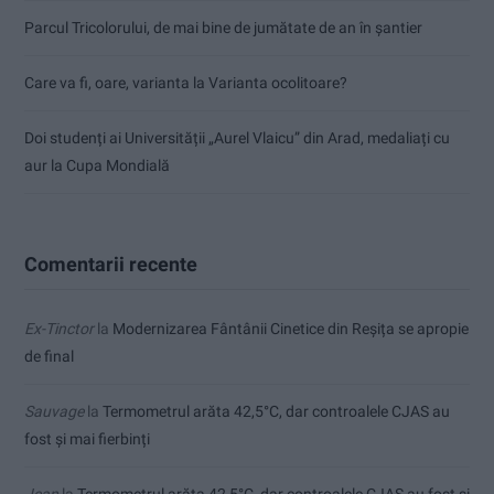
Parcul Tricolorului, de mai bine de jumătate de an în șantier
Care va fi, oare, varianta la Varianta ocolitoare?
Doi studenți ai Universității „Aurel Vlaicu” din Arad, medaliați cu
aur la Cupa Mondială
Comentarii recente
Ex-Tinctor
la
Modernizarea Fântânii Cinetice din Reșița se apropie
de final
Sauvage
la
Termometrul arăta 42,5°C, dar controalele CJAS au
fost și mai fierbinți
Jean
la
Termometrul arăta 42,5°C, dar controalele CJAS au fost și