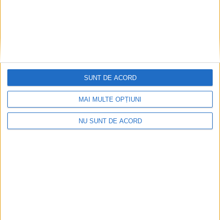
Accident mortal între Reșița și Berzovia!
SUNT DE ACORD
Autoturism și TIR în flăcări!
MAI MULTE OPȚIUNI
2026-08-08
NU SUNT DE ACORD