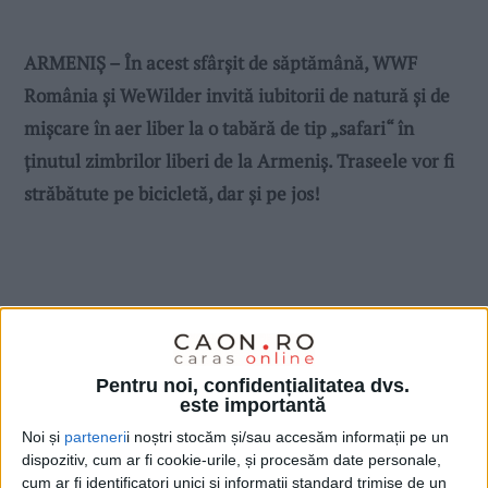
ARMENIŞ – În acest sfârşit de săptămână, WWF
România şi WeWilder invită iubitorii de natură şi de
mişcare în aer liber la o tabără de tip „safari“ în
ţinutul zimbrilor liberi de la Armeniş. Traseele vor fi
străbătute pe bicicletă, dar şi pe jos!
Pentru noi, confidențialitatea dvs.
este importantă
Noi și
parteneri
i noștri stocăm și/sau accesăm informații pe un
dispozitiv, cum ar fi cookie-urile, și procesăm date personale,
cum ar fi identificatori unici și informații standard trimise de un