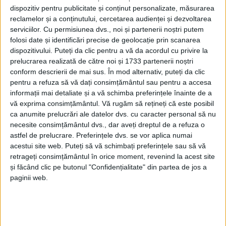
dispozitiv pentru publicitate și conținut personalizate, măsurarea
reclamelor și a conținutului, cercetarea audienței și dezvoltarea
serviciilor.
Cu permisiunea dvs., noi și partenerii noștri putem
folosi date și identificări precise de geolocație prin scanarea
dispozitivului. Puteți da clic pentru a vă da acordul cu privire la
prelucrarea realizată de către noi și 1733 partenerii noștri
conform descrierii de mai sus. În mod alternativ, puteți da clic
pentru a refuza să vă dați consimțământul sau pentru a accesa
informații mai detaliate și a vă schimba preferințele înainte de a
vă exprima consimțământul.
Vă rugăm să rețineți că este posibil
ca anumite prelucrări ale datelor dvs. cu caracter personal să nu
necesite consimțământul dvs., dar aveți dreptul de a refuza o
astfel de prelucrare. Preferințele dvs. se vor aplica numai
În acest weekend care se anunţă însorit,
bikerii
sunt
acestui site web. Puteți să vă schimbați preferințele sau să vă
invitaţi în localitatea
Sat Bătrân
din comuna
Armeniş
retrageți consimțământul în orice moment, revenind la acest site
pentru a trăi o experienţă inedită pe
bicicletă,
dar şi
și făcând clic pe butonul "Confidențialitate" din partea de jos a
paginii web.
pe jos. Traseele vor fi străbătute în ţinutul celor peste
130 de
zimbri
care trăiesc în pădurile din
Munţii
Ţarcu
. Evenimentul este organizat în cel mai mic