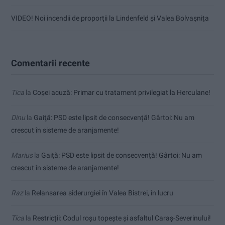
VIDEO! Noi incendii de proporții la Lindenfeld și Valea Bolvașnița
Comentarii recente
Tica
la
Coșei acuză: Primar cu tratament privilegiat la Herculane!
Dinu
la
Gaiţă: PSD este lipsit de consecvență! Gârtoi: Nu am
crescut în sisteme de aranjamente!
Marius
la
Gaiţă: PSD este lipsit de consecvență! Gârtoi: Nu am
crescut în sisteme de aranjamente!
Raz
la
Relansarea siderurgiei în Valea Bistrei, în lucru
Tica
la
Restricții: Codul roșu topește și asfaltul Caraș-Severinului!