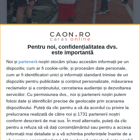
SPORT
Pentru noi, confidențialitatea dvs.
CSM Reșița, cu juniorii în teren, a
este importantă
remizat cu liderul Ligii a IV-a
Noi și
parteneri
i noștri stocăm și/sau accesăm informații pe un
dispozitiv, cum ar fi cookie-urile, și procesăm date personale,
24 IANUARIE 2025, 02:05 PM
2 MINUTE DE CITIRE
cum ar fi identificatori unici și informații standard trimise de un
dispozitiv pentru publicitate și conținut personalizate, măsurarea
REȘIȚA – Antrenorul Flavius Stoican a trimis în teren mai mulți
reclamelor și a conținutului, cercetarea audienței și dezvoltarea
juniori de la club sau aflați în probe în primul amical din
serviciilor.
Cu permisiunea dvs., noi și partenerii noștri putem
această iarnă, cel contra FC Nera Bogodinț, liderul Ligii a IV-a!
folosi date și identificări precise de geolocație prin scanarea
Partida amicală de vineri, 24 ianuarie, s-a încheiat cu scorul de
dispozitivului. Puteți da clic pentru a vă da acordul cu privire la
2-2, iar tehnicianul echipei din Valea Domanului și-a făcut o
prelucrarea realizată de către noi și 1731 partenerii noștri
primă impresie asupra jucătorilor tineri care pot ajuta echipa
conform descrierii de mai sus. În mod alternativ, puteți da clic
pentru a refuza să vă dați consimțământul sau pentru a accesa
mare în viitorul apropiat!
informații mai detaliate și a vă schimba preferințele înainte de a