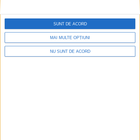
SPORT
Progresul Ezeriș, remiză pe teren
SUNT DE ACORD
propriu cu Jiul
MAI MULTE OPȚIUNI
27 NOIEMBRIE 2021, 09:23 AM
1 MINUT DE CITIRE
NU SUNT DE ACORD
CARANSEBEȘ – În penultima etapă din acest an, Progresul
Ezeriș a terminat la egalitate, scor 0-0, partida de vineri, 26
noiembrie, împotriva Jiului Petroșani! Partida a avut loc pe
stadionul din Caransebeș!