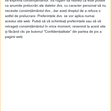
vă exprima consimțământul.
Vă rugăm să rețineți că este posibil
ca anumite prelucrări ale datelor dvs. cu caracter personal să nu
necesite consimțământul dvs., dar aveți dreptul de a refuza o
astfel de prelucrare. Preferințele dvs. se vor aplica numai
acestui site web. Puteți să vă schimbați preferințele sau să vă
retrageți consimțământul în orice moment, revenind la acest site
și făcând clic pe butonul "Confidențialitate" din partea de jos a
paginii web.
SPORT
CSM Reșița, remiză albă pe terenul
Slatinei
2 MARTIE 2024, 02:12 PM
3 MINUTE DE CITIRE