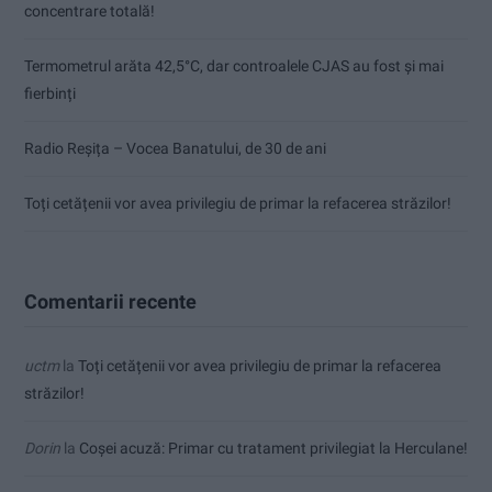
concentrare totală!
Termometrul arăta 42,5°C, dar controalele CJAS au fost și mai
fierbinți
Radio Reșița – Vocea Banatului, de 30 de ani
Toți cetățenii vor avea privilegiu de primar la refacerea străzilor!
Comentarii recente
uctm
la
Toți cetățenii vor avea privilegiu de primar la refacerea
străzilor!
Dorin
la
Coșei acuză: Primar cu tratament privilegiat la Herculane!