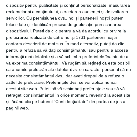
dispozitiv pentru publicitate și conținut personalizate, măsurarea
reclamelor și a conținutului, cercetarea audienței și dezvoltarea
serviciilor.
Cu permisiunea dvs., noi și partenerii noștri putem
folosi date și identificări precise de geolocație prin scanarea
dispozitivului. Puteți da clic pentru a vă da acordul cu privire la
prelucrarea realizată de către noi și 1731 partenerii noștri
conform descrierii de mai sus. În mod alternativ, puteți da clic
pentru a refuza să vă dați consimțământul sau pentru a accesa
informații mai detaliate și a vă schimba preferințele înainte de a
vă exprima consimțământul.
Vă rugăm să rețineți că este posibil
ca anumite prelucrări ale datelor dvs. cu caracter personal să nu
Formația din liga secundă a condus la pauză prin
necesite consimțământul dvs., dar aveți dreptul de a refuza o
golurile marcate de Azzouzi, din penalty, şi Angelov,
astfel de prelucrare. Preferințele dvs. se vor aplica numai
acestui site web. Puteți să vă schimbați preferințele sau să vă
iar
rosso-nerii
au revenit în partea secundă prin
retrageți consimțământul în orice moment, revenind la acest site
„dubla” lui
Mediop.
și făcând clic pe butonul "Confidențialitate" din partea de jos a
paginii web.
CSM Reşiţa
a mai disputat alte două amicale în
Turcia. Elevii lui
Dan Alexa
au pierdut cu 2-3 partida