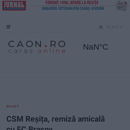
S
e
a
r
c
h
f
SPORT
o
CSM Reșița, remiză amicală
r
cu FC Brașov