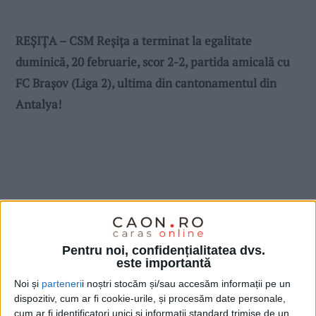
REȘIȚA – CSM Reșița a terminat la egalitate
duminică, 20 februarie, scor 2-2, partida amicală cu
FC Brașov (Liga 2), ultima din cantonamentul din
Antalya!
Pentru noi, confidențialitatea dvs.
este importantă
Noi și
parteneri
i noștri stocăm și/sau accesăm informații pe un
dispozitiv, cum ar fi cookie-urile, și procesăm date personale,
cum ar fi identificatori unici și informații standard trimise de un