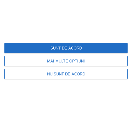
SUNT DE ACORD
MAI MULTE OPȚIUNI
CSM Reșița, primul examen în deplasare! Dorinel
Munteanu cere concentrare totală!
NU SUNT DE ACORD
2026-08-06