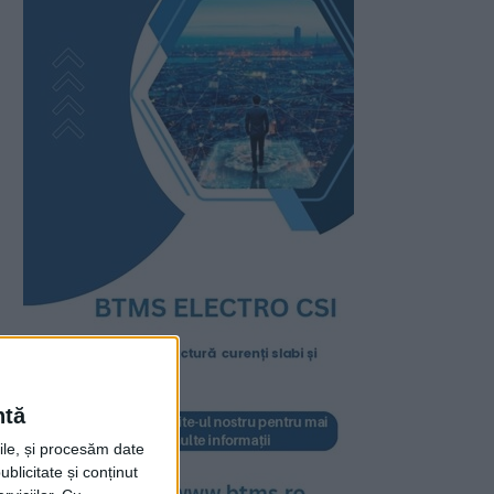
ntă
rile, și procesăm date
ublicitate și conținut