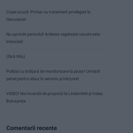
Coșei acuză: Primar cu tratament privilegiat la
Herculane!
Nu aprinde pericolul! Arderea vegetației uscate este
interzisă!
(fără titlu)
Polițist cu brățară de monitorizare la picior! Urmărit
penal pentru abuz în serviciu și hărțuire!
VIDEO! Noi incendii de proporții la Lindenfeld și Valea
Bolvașnița
Comentarii recente