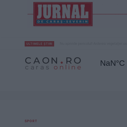
Nu aprinde pericolul! Arderea vegetației us
ULTIMELE ȘTIRI
SPORT