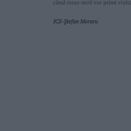
când
rosso-nerii
vor primi vizit
JCS-Ștefan Moraru