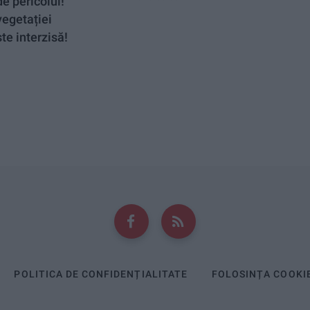
e pericolul!
vegetației
te interzisă!
POLITICA DE CONFIDENȚIALITATE
FOLOSINȚA COOKI