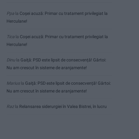
Ppa
la
Coșei acuză: Primar cu tratament privilegiat la
Herculane!
Tica
la
Coșei acuză: Primar cu tratament privilegiat la
Herculane!
Dinu
la
Gaiţă: PSD este lipsit de consecvență! Gârtoi:
Nu am crescut în sisteme de aranjamente!
Marius
la
Gaiţă: PSD este lipsit de consecvență! Gârtoi:
Nu am crescut în sisteme de aranjamente!
Raz
la
Relansarea siderurgiei în Valea Bistrei, în lucru