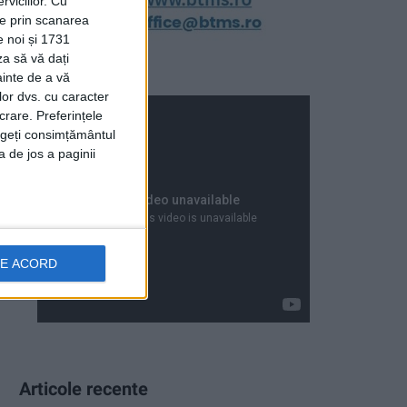
viciilor.
Cu
ție prin scanarea
e noi și 1731
za să vă dați
ainte de a vă
lor dvs. cu caracter
crare. Preferințele
rageți consimțământul
a de jos a paginii
DE ACORD
Articole recente