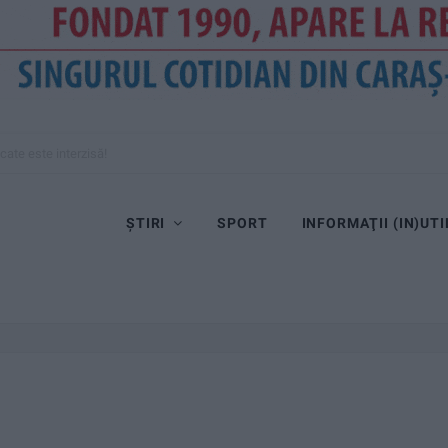
cate este interzisă!
ȘTIRI
SPORT
INFORMAŢII (IN)UTI