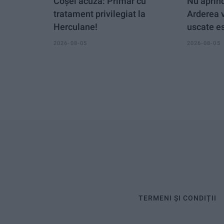
Coșei acuză: Primar cu
Nu aprind
tratament privilegiat la
Arderea 
Herculane!
uscate es
2026-08-05
2026-08-05
TERMENI ȘI CONDIȚII