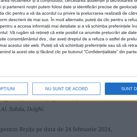
rea reclamelor și a conținutului, cercetarea audienței și dezvoltarea ser
s în avantaj echipa gazdă, care a trimis în
 și partenerii noștri putem folosi date și identificări precise de geoloca
i da clic pentru a vă da acordul cu privire la prelucrarea realizată de cătr
după șutul lui Năstăsie. În minutul 88,
form descrierii de mai sus. În mod alternativ, puteți da clic pentru a refu
ra și a marcat printr-un voleu de zile mari
entru a accesa informații mai detaliate și a vă schimba preferințele în
ntul.
Vă rugăm să rețineți că este posibil ca anumite prelucrări ale date
astfel scorul la 2-2. Echipa din
Valea
te consimțământul dvs., dar aveți dreptul de a refuza o astfel de prelu
umai acestui site web. Puteți să vă schimbați preferințele sau să vă ret
ru jocuri în Liga 2 și termină anul 2023 la
nind la acest site și făcând clic pe butonul "Confidențialitate" din parte
e puncte obținute în 15 partide.
Mediop Ndiaye 57′), Erico da Silva, Rimovecz –
(Fr. Cristea 76′), Fota (Chera 71′) –
OPȚIUNI
NU SUNT DE ACORD
SUNT 
Negru 76′) – Lascu (Cip. Rus 57′). Rezerve
 Al. Sabău, Dolghi.
 pentru
Reșița
pe data de 24 februarie 2024,