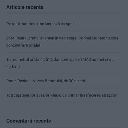
Articole recente
Pe toate șantierele se lucrează cu spor
CSM Reșița, primul examen în deplasare! Dorinel Munteanu cere
concentrare totală!
Termometrul arăta 42,5°C, dar controalele CJAS au fost și mai
fierbinți
Radio Reșița – Vocea Banatului, de 30 de ani
Toți cetățenii vor avea privilegiu de primar la refacerea străzilor!
Comentarii recente