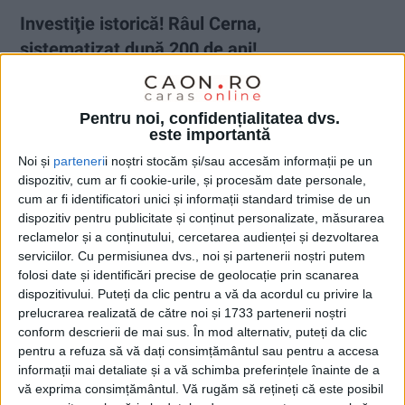
Investiţie istorică! Râul Cerna,
sistematizat după 200 de ani!
15 DECEMBRIE 2021, 08:58 AM
2 MINUTE DE CITIRE
Pentru noi, confidențialitatea dvs.
BĂILE HERCULANE – Din fonduri guvernamentale, pe râul
este importantă
Cerna se vor realiza lucrări de sistematizare, lucrări care nu au
Noi și
parteneri
i noștri stocăm și/sau accesăm informații pe un
mai fost făcute de pe vremea Imperiului Habsburgic! Şi nu e
dispozitiv, cum ar fi cookie-urile, și procesăm date personale,
totul! Toate monumentele istorice din centrul vechi vor fi puse
cum ar fi identificatori unici și informații standard trimise de un
în siguranţă!
dispozitiv pentru publicitate și conținut personalizate, măsurarea
reclamelor și a conținutului, cercetarea audienței și dezvoltarea
serviciilor.
Cu permisiunea dvs., noi și partenerii noștri putem
folosi date și identificări precise de geolocație prin scanarea
dispozitivului. Puteți da clic pentru a vă da acordul cu privire la
prelucrarea realizată de către noi și 1733 partenerii noștri
conform descrierii de mai sus. În mod alternativ, puteți da clic
pentru a refuza să vă dați consimțământul sau pentru a accesa
informații mai detaliate și a vă schimba preferințele înainte de a
vă exprima consimțământul.
Vă rugăm să rețineți că este posibil