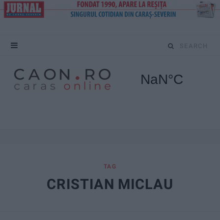
S
e
a
r
c
h
f
TAG
CRISTIAN MICLAU
o
r