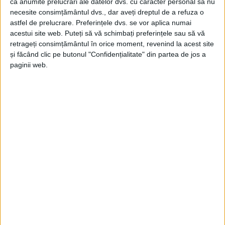
ca anumite prelucrări ale datelor dvs. cu caracter personal să nu
necesite consimțământul dvs., dar aveți dreptul de a refuza o
astfel de prelucrare. Preferințele dvs. se vor aplica numai
acestui site web. Puteți să vă schimbați preferințele sau să vă
retrageți consimțământul în orice moment, revenind la acest site
și făcând clic pe butonul "Confidențialitate" din partea de jos a
paginii web.
ŞTIRILE JUDEŢULUI CARAŞ-SEVERIN
Vila Elisabeta, monitorizată atent de
Ministerul Culturii
8 DECEMBRIE 2021, 09:15 AM
3 MINUTE DE CITIRE
BĂILE HERCULANE – Autorităţile locale din Băile Herculane s-
au întâlnit cu experţii de la Ministerul Culturii pentru ultimele
detalii tehnice din proiectul pentru consolidarea şi restaurarea
Vilei Elisabeta!