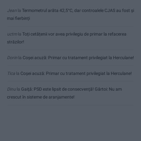
Jean
la
Termometrul arăta 42,5°C, dar controalele CJAS au fost și
mai fierbinți
uctm
la
Toți cetățenii vor avea privilegiu de primar la refacerea
străzilor!
Dorin
la
Coșei acuză: Primar cu tratament privilegiat la Herculane!
Tica
la
Coșei acuză: Primar cu tratament privilegiat la Herculane!
Dinu
la
Gaiţă: PSD este lipsit de consecvență! Gârtoi: Nu am
crescut în sisteme de aranjamente!