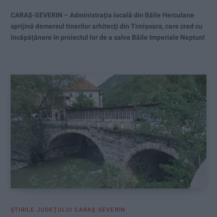
CARAŞ-SEVERIN – Administraţia locală din Băile Herculane
sprijină demersul tinerilor arhitecţi din Timişoara, care cred cu
încâpăţânare în proiectul lor de a salva Băile Imperiale Neptun!
ŞTIRILE JUDEŢULUI CARAŞ-SEVERIN