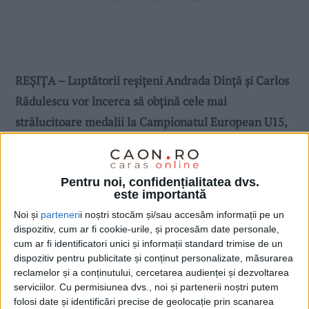
REȘIȚA – Luptătorii reșițeni Andrada Dință și Carlos
Rădulescu vor încerca să obțină cele mai
strălucitoare medalii la Campionatul European U15,
ce va avea loc în Italia!
Pentru noi, confidențialitatea dvs.
este importantă
Noi și
parteneri
i noștri stocăm și/sau accesăm informații pe un
dispozitiv, cum ar fi cookie-urile, și procesăm date personale,
cum ar fi identificatori unici și informații standard trimise de un
dispozitiv pentru publicitate și conținut personalizate, măsurarea
reclamelor și a conținutului, cercetarea audienței și dezvoltarea
serviciilor.
Cu permisiunea dvs., noi și partenerii noștri putem
folosi date și identificări precise de geolocație prin scanarea