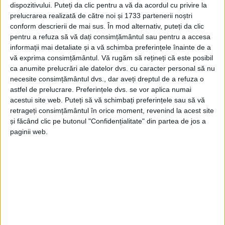
dispozitivului. Puteți da clic pentru a vă da acordul cu privire la
prelucrarea realizată de către noi și 1733 partenerii noștri
conform descrierii de mai sus. În mod alternativ, puteți da clic
pentru a refuza să vă dați consimțământul sau pentru a accesa
informații mai detaliate și a vă schimba preferințele înainte de a
vă exprima consimțământul.
Vă rugăm să rețineți că este posibil
ca anumite prelucrări ale datelor dvs. cu caracter personal să nu
necesite consimțământul dvs., dar aveți dreptul de a refuza o
astfel de prelucrare. Preferințele dvs. se vor aplica numai
acestui site web. Puteți să vă schimbați preferințele sau să vă
retrageți consimțământul în orice moment, revenind la acest site
și făcând clic pe butonul "Confidențialitate" din partea de jos a
paginii web.
„Doi sportivi, componenți ai lotului național U15,
sunt campionii României care au câștigat selecția
pentru a participa la Campionatul European U15, ce
se va desfășura în Italia, în perioada 25-28 iunie. Este
vorba despre
Andrada Dință
la
lupte feminine
, la