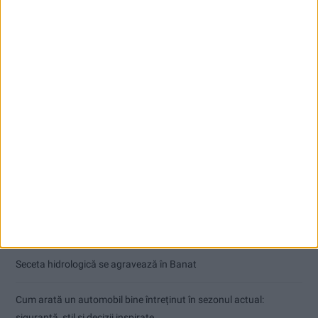
Articole recente
Ultimul bloc de locuințe sociale din Stavila, recepționat
ANUNŢ OPRIRE APĂ ÎN BOCȘA
Înainte au fost 44 și-acum au rămas… 50!
Seceta hidrologică se agravează în Banat
Cum arată un automobil bine întreținut în sezonul actual:
siguranță, stil și decizii inspirate