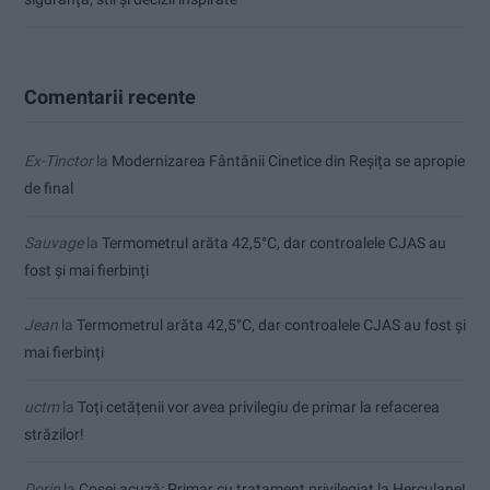
Comentarii recente
Ex-Tinctor
la
Modernizarea Fântânii Cinetice din Reșița se apropie
de final
Sauvage
la
Termometrul arăta 42,5°C, dar controalele CJAS au
fost și mai fierbinți
Jean
la
Termometrul arăta 42,5°C, dar controalele CJAS au fost și
mai fierbinți
uctm
la
Toți cetățenii vor avea privilegiu de primar la refacerea
străzilor!
Dorin
la
Coșei acuză: Primar cu tratament privilegiat la Herculane!