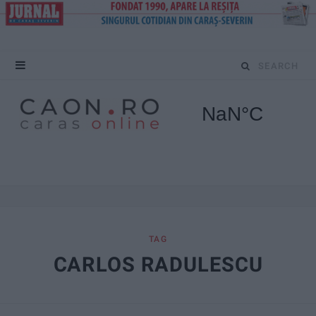
S
e
a
r
c
h
f
TAG
CARLOS RADULESCU
o
r