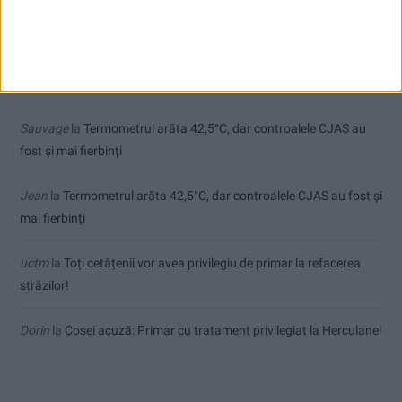
Comentarii recente
Ex-Tinctor
la
Modernizarea Fântânii Cinetice din Reșița se apropie
de final
Sauvage
la
Termometrul arăta 42,5°C, dar controalele CJAS au
fost și mai fierbinți
Jean
la
Termometrul arăta 42,5°C, dar controalele CJAS au fost și
mai fierbinți
uctm
la
Toți cetățenii vor avea privilegiu de primar la refacerea
străzilor!
Dorin
la
Coșei acuză: Primar cu tratament privilegiat la Herculane!