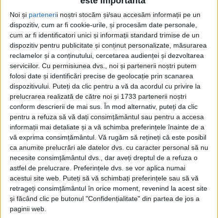
este importantă
24 IUNIE 2025, 08:03 AM
1 MINUT DE CITIRE
Noi și
parteneri
i noștri stocăm și/sau accesăm informații pe un
dispozitiv, cum ar fi cookie-urile, și procesăm date personale,
REȘIȚA – Luptătorii reșițeni Andrada Dință și Carlos Rădulescu
cum ar fi identificatori unici și informații standard trimise de un
vor încerca să obțină cele mai strălucitoare medalii la
dispozitiv pentru publicitate și conținut personalizate, măsurarea
Campionatul European U15, ce va avea loc în Italia!
reclamelor și a conținutului, cercetarea audienței și dezvoltarea
serviciilor.
Cu permisiunea dvs., noi și partenerii noștri putem
folosi date și identificări precise de geolocație prin scanarea
dispozitivului. Puteți da clic pentru a vă da acordul cu privire la
prelucrarea realizată de către noi și 1733 partenerii noștri
conform descrierii de mai sus. În mod alternativ, puteți da clic
pentru a refuza să vă dați consimțământul sau pentru a accesa
informații mai detaliate și a vă schimba preferințele înainte de a
vă exprima consimțământul.
Vă rugăm să rețineți că este posibil
ca anumite prelucrări ale datelor dvs. cu caracter personal să nu
necesite consimțământul dvs., dar aveți dreptul de a refuza o
astfel de prelucrare. Preferințele dvs. se vor aplica numai
acestui site web. Puteți să vă schimbați preferințele sau să vă
retrageți consimțământul în orice moment, revenind la acest site
și făcând clic pe butonul "Confidențialitate" din partea de jos a
paginii web.