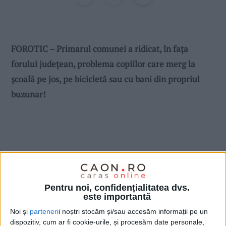
FOROTIC – Primarul comunei a ridicat, în fața
forului județean, problema copiilor care merg la
școală pe jos, pe bicicletă sau cu bani din propriul
buzunar!
Pentru noi, confidențialitatea dvs.
este importantă
Noi și
parteneri
i noștri stocăm și/sau accesăm informații pe un
dispozitiv, cum ar fi cookie-urile, și procesăm date personale,