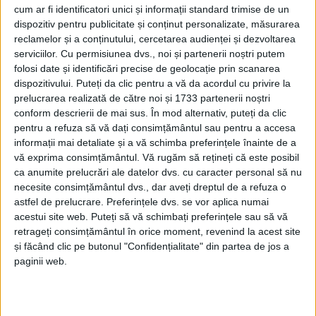
cum ar fi identificatori unici și informații standard trimise de un
dispozitiv pentru publicitate și conținut personalizate, măsurarea
reclamelor și a conținutului, cercetarea audienței și dezvoltarea
serviciilor.
Cu permisiunea dvs., noi și partenerii noștri putem
folosi date și identificări precise de geolocație prin scanarea
dispozitivului. Puteți da clic pentru a vă da acordul cu privire la
prelucrarea realizată de către noi și 1733 partenerii noștri
conform descrierii de mai sus. În mod alternativ, puteți da clic
pentru a refuza să vă dați consimțământul sau pentru a accesa
informații mai detaliate și a vă schimba preferințele înainte de a
vă exprima consimțământul.
Vă rugăm să rețineți că este posibil
ca anumite prelucrări ale datelor dvs. cu caracter personal să nu
Alexandru Sporea, primarul comunei Forotic,
a ridicat
necesite consimțământul dvs., dar aveți dreptul de a refuza o
astfel de prelucrare. Preferințele dvs. se vor aplica numai
problema
transportului elevilor
din comună, într-o
acestui site web. Puteți să vă schimbați preferințele sau să vă
recentă ședință a Consiliului Județean. După câteva
retrageți consimțământul în orice moment, revenind la acest site
licitații eșuate pentru găsirea unui
operator de
și făcând clic pe butonul "Confidențialitate" din partea de jos a
paginii web.
transport, Cristian Bîtea
, directorul în cadrul
administrației județene, a declarat că situația s-ar
putea rezolva printr-o negociere, cum s-a făcut