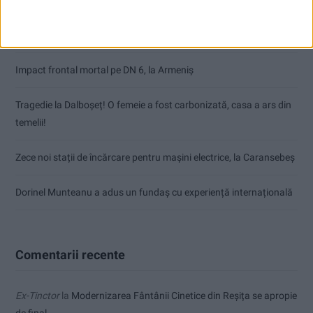
Nimeni nu ne poate izgoni din propriile amintiri!
Impact frontal mortal pe DN 6, la Armeniș
Tragedie la Dalboşeț! O femeie a fost carbonizată, casa a ars din
temelii!
Zece noi stații de încărcare pentru mașini electrice, la Caransebeș
Dorinel Munteanu a adus un fundaș cu experiență internațională
Comentarii recente
Ex-Tinctor
la
Modernizarea Fântânii Cinetice din Reșița se apropie