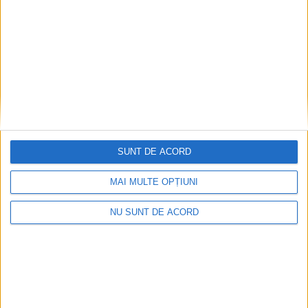
2026-08-09
SUNT DE ACORD
MAI MULTE OPȚIUNI
NU SUNT DE ACORD
Impact frontal mortal pe DN 6, la Armeniș
2026-08-09