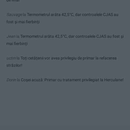
de final
Sauvage
la
Termometrul arăta 42,5°C, dar controalele CJAS au
fost și mai fierbinți
Jean
la
Termometrul arăta 42,5°C, dar controalele CJAS au fost și
mai fierbinți
uctm
la
Toți cetățenii vor avea privilegiu de primar la refacerea
străzilor!
Dorin
la
Coșei acuză: Primar cu tratament privilegiat la Herculane!