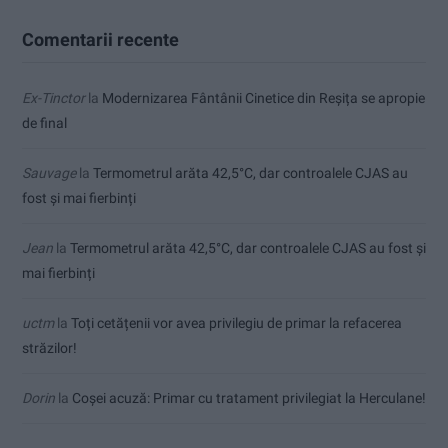
Comentarii recente
Ex-Tinctor
la
Modernizarea Fântânii Cinetice din Reșița se apropie
de final
Sauvage
la
Termometrul arăta 42,5°C, dar controalele CJAS au
fost și mai fierbinți
Jean
la
Termometrul arăta 42,5°C, dar controalele CJAS au fost și
mai fierbinți
uctm
la
Toți cetățenii vor avea privilegiu de primar la refacerea
străzilor!
Dorin
la
Coșei acuză: Primar cu tratament privilegiat la Herculane!