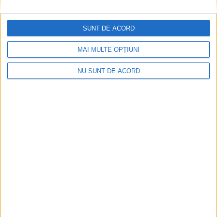
electrice au ajuns oficial în oraș și vor completa flota destinată
transportului metropolitan, contribuind la creșterea confortului
SUNT DE ACORD
călătorilor și la reducerea poluării!
MAI MULTE OPȚIUNI
NU SUNT DE ACORD
ŞTIRILE JUDEŢULUI CARAŞ-SEVERIN