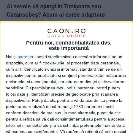
Ai nevoie să ajungi în Timișoara sau
Caransebeș? Acum ai curse adaptate
programului tău!
14 IULIE 2026, 04:34 AM
2 MINUTE DE CITIRE
Pentru noi, confidențialitatea dvs.
ADVERTORIAL. BDG Transport Persoane
vine în întâmpinarea
este importantă
pasagerilor cu un
program optimizat al curselor pe ruta Reșița
Noi și
parteneri
i noștri stocăm și/sau accesăm informații pe un
⇄ Timișoara
, realizat ca urmare a solicitărilor și nevoilor
dispozitiv, cum ar fi cookie-urile, și procesăm date personale,
exprimate de cei care călătoresc frecvent alături de aceștia.
cum ar fi identificatori unici și informații standard trimise de un
dispozitiv pentru publicitate și conținut personalizate, măsurarea
reclamelor și a conținutului, cercetarea audienței și dezvoltarea
serviciilor.
Cu permisiunea dvs., noi și partenerii noștri putem
folosi date și identificări precise de geolocație prin scanarea
dispozitivului. Puteți da clic pentru a vă da acordul cu privire la
prelucrarea realizată de către noi și 1733 partenerii noștri
conform descrierii de mai sus. În mod alternativ, puteți da clic
pentru a refuza să vă dați consimțământul sau pentru a accesa
informații mai detaliate și a vă schimba preferințele înainte de a
vă exprima consimțământul.
Vă rugăm să rețineți că este posibil