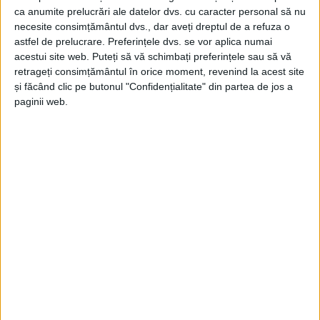
ca anumite prelucrări ale datelor dvs. cu caracter personal să nu
necesite consimțământul dvs., dar aveți dreptul de a refuza o
astfel de prelucrare. Preferințele dvs. se vor aplica numai
acestui site web. Puteți să vă schimbați preferințele sau să vă
retrageți consimțământul în orice moment, revenind la acest site
și făcând clic pe butonul "Confidențialitate" din partea de jos a
UNCATEGORIZED
paginii web.
Ai nevoie de un transport sigur și
confortabil?
3 IULIE 2026, 04:09 PM
1 MINUT DE CITIRE
ADVERTORIAL. Începând din 06 iulie 2026 ai parte de: