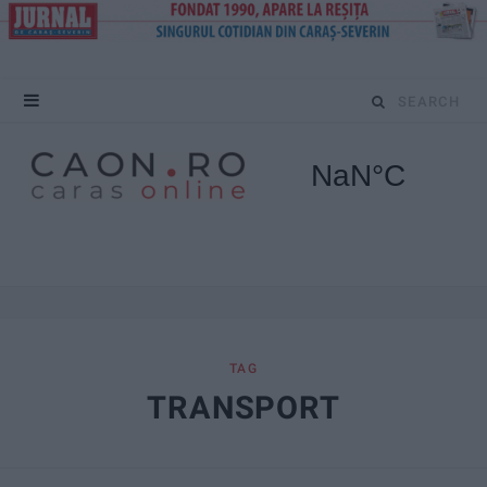
S
e
a
r
c
h
f
TAG
TRANSPORT
o
r