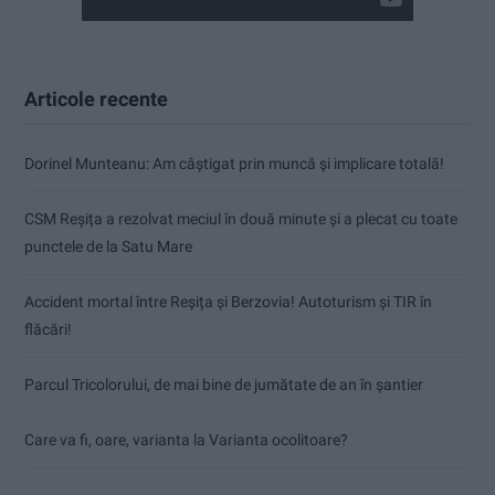
Articole recente
Dorinel Munteanu: Am câștigat prin muncă și implicare totală!
CSM Reșița a rezolvat meciul în două minute și a plecat cu toate
punctele de la Satu Mare
Accident mortal între Reșița și Berzovia! Autoturism și TIR în
flăcări!
Parcul Tricolorului, de mai bine de jumătate de an în șantier
Care va fi, oare, varianta la Varianta ocolitoare?