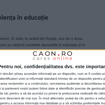
ența în educație
ri, 31 iulie, la sediul din Reșița, cea de-a doua
care au obținut rezultate deosebite în educație și în
Pentru noi, confidențialitatea dvs. este importa
tri stocăm și/sau accesăm informații pe un dispozitiv, cum ar fi cookie-u
dentificatori unici și informații standard trimise de un dispozitiv pentru p
rea reclamelor și a conținutului, cercetarea audienței și dezvoltarea ser
 și partenerii noștri putem folosi date și identificări precise de geoloca
i da clic pentru a vă da acordul cu privire la prelucrarea realizată de cătr
form descrierii de mai sus. În mod alternativ, puteți da clic pentru a refu
entru a accesa informații mai detaliate și a vă schimba preferințele în