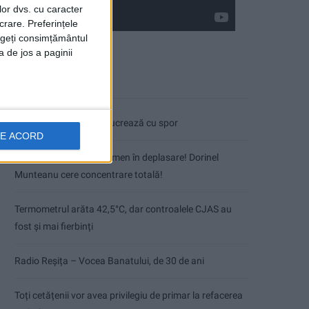
lor dvs. cu caracter
crare. Preferințele
rageți consimțământul
a de jos a paginii
Articole recente
Pe toate șantierele se lucrează cu spor
DE ACORD
CSM Reșița, primul examen în deplasare! Dorinel
Munteanu cere concentrare totală!
Termometrul arăta 42,5°C, dar controalele CJAS au
fost și mai fierbinți
Radio Reșița – Vocea Banatului, de 30 de ani
Toți cetățenii vor avea privilegiu de primar la refacerea