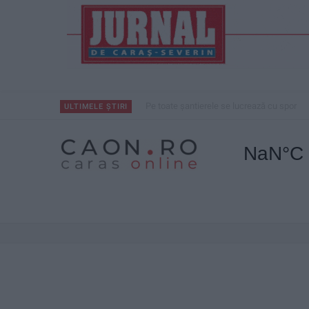
Pe toate șantierele se lucrează cu spor
ULTIMELE ȘTIRI