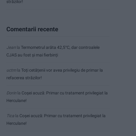
străzilor!
Comentarii recente
Jean
la
Termometrul arăta 42,5°C, dar controalele
CJAS au fost și mai fierbinți
uctm
la
Toți cetățenii vor avea privilegiu de primar la
refacerea străzilor!
Dorin
la
Coșei acuză: Primar cu tratament privilegiat la
Herculane!
Tica
la
Coșei acuză: Primar cu tratament privilegiat la
Herculane!