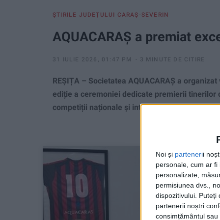
ŞTIRILE JUDEŢULUI CARAŞ-SEVERIN
AQUACARAȘ a premiat excel
31 IULIE 2026, 01:47 PM
3 MINUTE DE CITIRE
REȘIȚA – Societatea AQUACARAȘ a organizat vine
ediție a ceremoniei dedicate premierii tinerilor 
competiții naționale și internaționale!
Noi și
parteneri
i noș
personale, cum ar fi i
personalizate, măsura
permisiunea dvs., noi
dispozitivului. Puteț
partenerii noștri con
consimțământul sau p