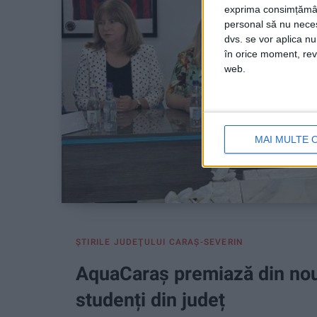
exprima consimțămâ
personal să nu necesi
dvs. se vor aplica n
în orice moment, reve
web.
MAI MULTE 
ŞTIRILE JUDEŢULUI CARAŞ-SEVERIN
AquaCaraş premiază din nou 
studenți din județ