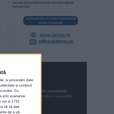
ntă
rile, și procesăm date
ublicitate și conținut
viciilor.
Cu
ție prin scanarea
e noi și 1731
za să vă dați
ainte de a vă