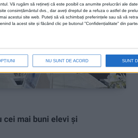
ntul.
Vă rugăm să rețineți că este posibil ca anumite prelucrări ale date
te consimțământul dvs., dar aveți dreptul de a refuza o astfel de prelu
umai acestui site web. Puteți să vă schimbați preferințele sau să vă ret
nind la acest site și făcând clic pe butonul "Confidențialitate" din parte
OPȚIUNI
NU SUNT DE ACORD
SUNT 
cei mai buni elevi și