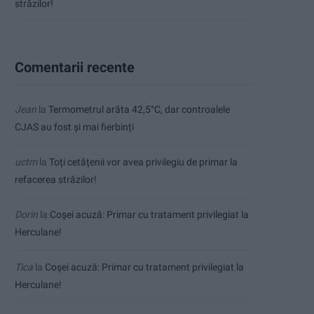
străzilor!
Comentarii recente
Jean
la
Termometrul arăta 42,5°C, dar controalele
CJAS au fost și mai fierbinți
uctm
la
Toți cetățenii vor avea privilegiu de primar la
refacerea străzilor!
Dorin
la
Coșei acuză: Primar cu tratament privilegiat la
Herculane!
Tica
la
Coșei acuză: Primar cu tratament privilegiat la
Herculane!