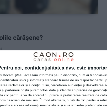
olile cărășene?
RE
 tras linie înaintea deschiderii anului școlar,
Pentru noi, confidențialitatea dvs. este importa
tri stocăm și/sau accesăm informații pe un dispozitiv, cum ar fi cookie-u
dentificatori unici și informații standard trimise de un dispozitiv pentru p
rea reclamelor și a conținutului, cercetarea audienței și dezvoltarea ser
 și partenerii noștri putem folosi date și identificări precise de geoloca
i da clic pentru a vă da acordul cu privire la prelucrarea realizată de cătr
form descrierii de mai sus. În mod alternativ, puteți da clic pentru a refu
entru a accesa informații mai detaliate și a vă schimba preferințele în