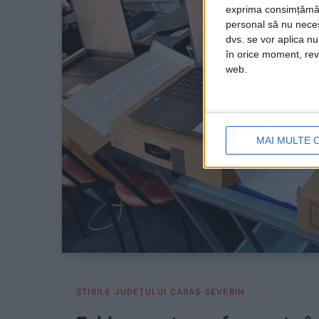
exprima consimțămâ
personal să nu necesi
dvs. se vor aplica n
în orice moment, reve
web.
MAI MULTE 
ŞTIRILE JUDEŢULUI CARAŞ-SEVERIN