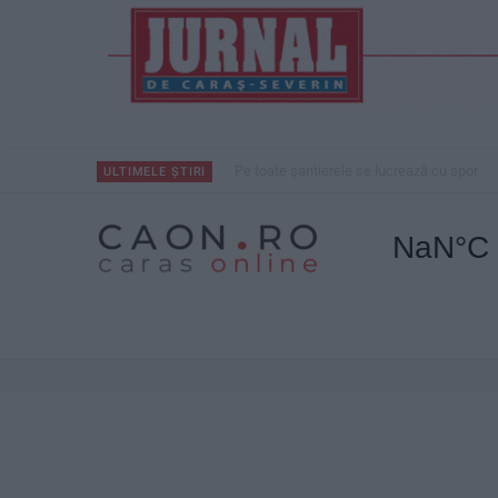
Pe toate șantierele se lucrează cu spor
ULTIMELE ȘTIRI