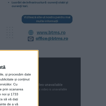
ntă
rile, și procesăm date
ublicitate și conținut
viciilor.
Cu
ție prin scanarea
e noi și 1733
za să vă dați
ainte de a vă