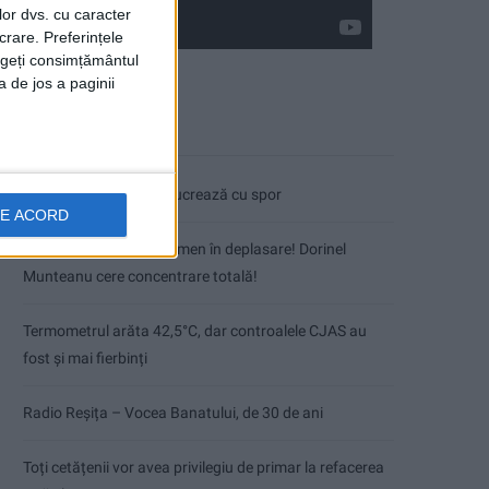
lor dvs. cu caracter
crare. Preferințele
rageți consimțământul
a de jos a paginii
Articole recente
Pe toate șantierele se lucrează cu spor
DE ACORD
CSM Reșița, primul examen în deplasare! Dorinel
Munteanu cere concentrare totală!
Termometrul arăta 42,5°C, dar controalele CJAS au
fost și mai fierbinți
Radio Reșița – Vocea Banatului, de 30 de ani
Toți cetățenii vor avea privilegiu de primar la refacerea