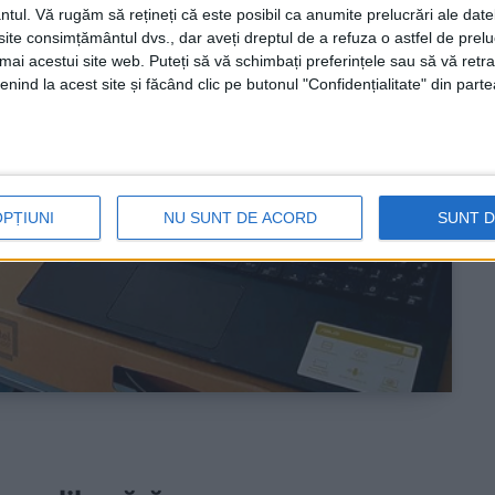
ntul.
Vă rugăm să rețineți că este posibil ca anumite prelucrări ale date
te consimțământul dvs., dar aveți dreptul de a refuza o astfel de prelu
umai acestui site web. Puteți să vă schimbați preferințele sau să vă ret
nind la acest site și făcând clic pe butonul "Confidențialitate" din parte
OPȚIUNI
NU SUNT DE ACORD
SUNT 