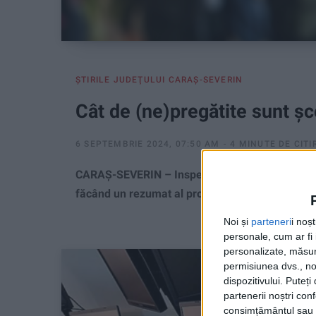
ŞTIRILE JUDEŢULUI CARAŞ-SEVERIN
Cât de (ne)pregătite sunt șc
6 SEPTEMBRIE 2024, 07:50 AM
4 MINUTE DE CITI
CARAȘ-SEVERIN – Inspectoratul Școlar Județean a
făcând un rezumat al problemelor!
Noi și
parteneri
i noș
personale, cum ar fi i
personalizate, măsura
permisiunea dvs., noi
dispozitivului. Puteț
partenerii noștri con
consimțământul sau p