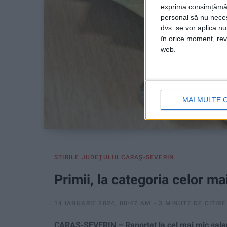
exprima consimțămâ
personal să nu necesi
dvs. se vor aplica n
în orice moment, reve
web.
MAI MULTE 
ŞTIRILE JUDEŢULUI CARAŞ-SEVERIN
Primii, la categoria celor mai
14 IANUARIE 2024, 08:47 AM
3 MINUTE DE CITIRE
CARAŞ-SEVERIN – Raportat la cel mai mic sala