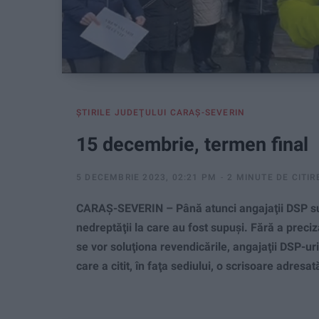
ŞTIRILE JUDEŢULUI CARAŞ-SEVERIN
15 decembrie, termen final
5 DECEMBRIE 2023, 02:21 PM
2 MINUTE DE CITIR
CARAŞ-SEVERIN – Până atunci angajaţii DSP sun
nedreptăţii la care au fost supuşi. Fără a preci
se vor soluţiona revendicările, angajaţii DSP-ur
care a citit, în faţa sediului, o scrisoare adresa