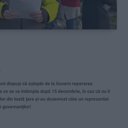
E
t dispuşi să aştepte de la Guvern repararea
za ce se va întâmpla după 15 decembrie, în caz că nu li
ilor din toată ţara şi-au desemnat câte un reprezentat
tă guvernanţilor!