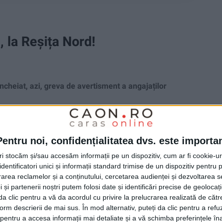
 la Reșița Nord!
heiat, azi, greva de avertisment a angajaților
Pentru noi, confidențialitatea dvs. este importa
tri stocăm și/sau accesăm informații pe un dispozitiv, cum ar fi cookie-u
dentificatori unici și informații standard trimise de un dispozitiv pentru p
rea reclamelor și a conținutului, cercetarea audienței și dezvoltarea ser
 și partenerii noștri putem folosi date și identificări precise de geoloca
i da clic pentru a vă da acordul cu privire la prelucrarea realizată de cătr
form descrierii de mai sus. În mod alternativ, puteți da clic pentru a refu
entru a accesa informații mai detaliate și a vă schimba preferințele în