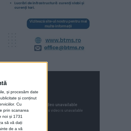
ntă
rile, și procesăm date
ublicitate și conținut
viciilor.
Cu
ție prin scanarea
e noi și 1731
za să vă dați
ainte de a vă