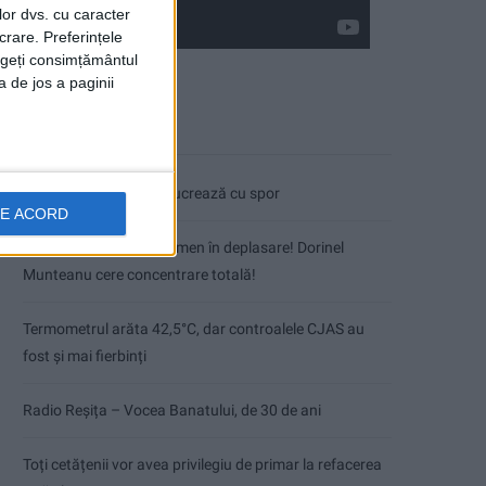
lor dvs. cu caracter
crare. Preferințele
rageți consimțământul
a de jos a paginii
Articole recente
Pe toate șantierele se lucrează cu spor
DE ACORD
CSM Reșița, primul examen în deplasare! Dorinel
Munteanu cere concentrare totală!
Termometrul arăta 42,5°C, dar controalele CJAS au
fost și mai fierbinți
Radio Reșița – Vocea Banatului, de 30 de ani
Toți cetățenii vor avea privilegiu de primar la refacerea