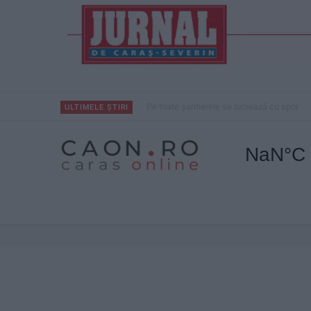
Pe toate șantierele se lucrează cu spor
ULTIMELE ȘTIRI