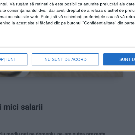
ntul.
Vă rugăm să rețineți că este posibil ca anumite prelucrări ale date
te consimțământul dvs., dar aveți dreptul de a refuza o astfel de prelu
umai acestui site web. Puteți să vă schimbați preferințele sau să vă ret
nind la acest site și făcând clic pe butonul "Confidențialitate" din parte
OPȚIUNI
NU SUNT DE ACORD
SUNT 
 mici salarii
riu mediu net pe domeniu, ne-am putea prezenta