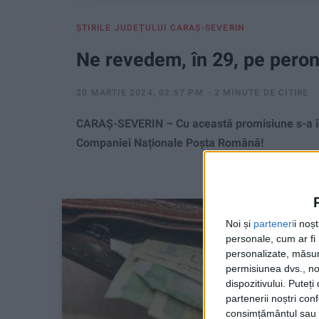
ŞTIRILE JUDEŢULUI CARAŞ-SEVERIN
Ne revedem, în 29, pe peron,
20 MARTIE 2024, 02:57 PM
2 MINUTE DE CITIRE
CARAȘ-SEVERIN – Cu această promisiune s-a înc
Companiei Naționale Poșta Română!
Noi și
parteneri
i noș
personale, cum ar fi i
personalizate, măsura
permisiunea dvs., noi
dispozitivului. Puteț
partenerii noștri con
consimțământul sau p