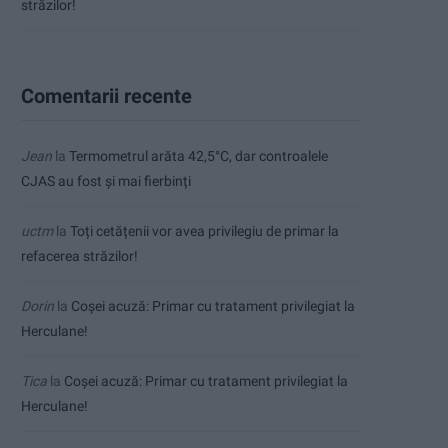
străzilor!
Comentarii recente
Jean
la
Termometrul arăta 42,5°C, dar controalele
CJAS au fost și mai fierbinți
uctm
la
Toți cetățenii vor avea privilegiu de primar la
refacerea străzilor!
Dorin
la
Coșei acuză: Primar cu tratament privilegiat la
Herculane!
Tica
la
Coșei acuză: Primar cu tratament privilegiat la
Herculane!