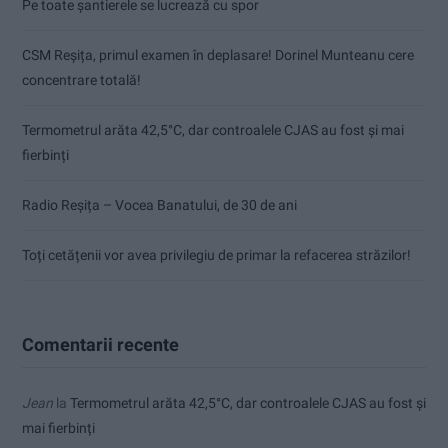
Pe toate șantierele se lucrează cu spor
CSM Reșița, primul examen în deplasare! Dorinel Munteanu cere
concentrare totală!
Termometrul arăta 42,5°C, dar controalele CJAS au fost și mai
fierbinți
Radio Reșița – Vocea Banatului, de 30 de ani
Toți cetățenii vor avea privilegiu de primar la refacerea străzilor!
Comentarii recente
Jean
la
Termometrul arăta 42,5°C, dar controalele CJAS au fost și
mai fierbinți