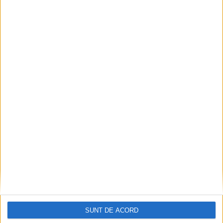
Pe toate șantierele se lucrează cu spor
2026-08-06
SUNT DE ACORD