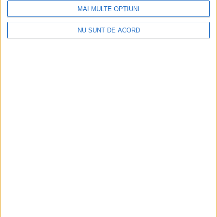
MAI MULTE OPȚIUNI
NU SUNT DE ACORD
CSM Reșița, primul examen în deplasare! Dorinel
Munteanu cere concentrare totală!
2026-08-06