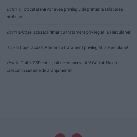
uctm
la
Toți cetățenii vor avea privilegiu de primar la refacerea
străzilor!
Dorin
la
Coșei acuză: Primar cu tratament privilegiat la Herculane!
Tica
la
Coșei acuză: Primar cu tratament privilegiat la Herculane!
Dinu
la
Gaiţă: PSD este lipsit de consecvență! Gârtoi: Nu am
crescut în sisteme de aranjamente!