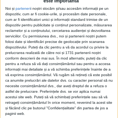
este importantă
Noi și
parteneri
i noștri stocăm și/sau accesăm informații pe un
dispozitiv, cum ar fi cookie-urile, și procesăm date personale,
cum ar fi identificatori unici și informații standard trimise de un
dispozitiv pentru publicitate și conținut personalizate, măsurarea
reclamelor și a conținutului, cercetarea audienței și dezvoltarea
serviciilor.
Cu permisiunea dvs., noi și partenerii noștri putem
folosi date și identificări precise de geolocație prin scanarea
dispozitivului. Puteți da clic pentru a vă da acordul cu privire la
Cu o medie netă de 3.100 de lei pe lună, angajaţii din
prelucrarea realizată de către noi și 1731 partenerii noștri
conform descrierii de mai sus. În mod alternativ, puteți da clic
judeţul nostru au avut în 2023 cele mai mici
salarii
pentru a refuza să vă dați consimțământul sau pentru a accesa
din România, potrivit celei de-a 8-a ediţii a
informații mai detaliate și a vă schimba preferințele înainte de a
vă exprima consimțământul.
Vă rugăm să rețineți că este posibil
raportului anual „Review & Trends“ realizat de eJobs
ca anumite prelucrări ale datelor dvs. cu caracter personal să nu
România. La extrema superioară a mediilor salariale
necesite consimțământul dvs., dar aveți dreptul de a refuza o
s-au plasat, previzibil, angajaţii din Bucureşti, cu
astfel de prelucrare. Preferințele dvs. se vor aplica numai
acestui site web. Puteți să vă schimbați preferințele sau să vă
5.000 de lei. Salarii medii nete mai mari decât ale
retrageți consimțământul în orice moment, revenind la acest site
noastre au avut angajaţii din Gorj, Ialomiţa, Vâlcea
și făcând clic pe butonul "Confidențialitate" din partea de jos a
paginii web.
(3.200), Vaslui (3.300), Covasna, Vrancea (3.400) şi