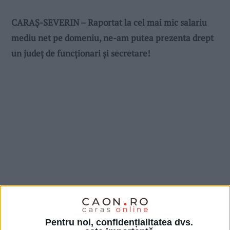
CARAŞ-SEVERIN – Raportat la cel mai mic salariu
mediu net pe domeniu, ne-am putea prezenta drept
un judeţ de funcţionari şi secretare!
Pentru noi, confidențialitatea dvs.