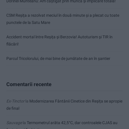
Dorinel Munteanu: Am câștigat prin muncă și implicare totală!
CSM Reșița a rezolvat meciul în două minute și a plecat cu toate
punctele de la Satu Mare
Accident mortal între Reșița și Berzovia! Autoturism și TIR în
flăcări!
Parcul Tricolorului, de mai bine de jumătate de an în șantier
Comentarii recente
Ex-Tinctor
la
Modernizarea Fântânii Cinetice din Reșița se apropie
de final
Sauvage
la
Termometrul arăta 42,5°C, dar controalele CJAS au