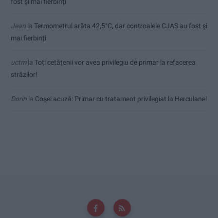
fost și mai fierbinți
Jean
la
Termometrul arăta 42,5°C, dar controalele CJAS au fost și
mai fierbinți
uctm
la
Toți cetățenii vor avea privilegiu de primar la refacerea
străzilor!
Dorin
la
Coșei acuză: Primar cu tratament privilegiat la Herculane!