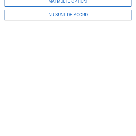
gândurile mele și recunoștința pentru susținerea incredibilă pe
MAI MULTE OPȚIUNI
care am primit-o în aceste săptămâni.
NU SUNT DE ACORD
ŞTIRILE JUDEŢULUI CARAŞ-SEVERIN
Un milion de lei, la dispoziţia reşiţenilor