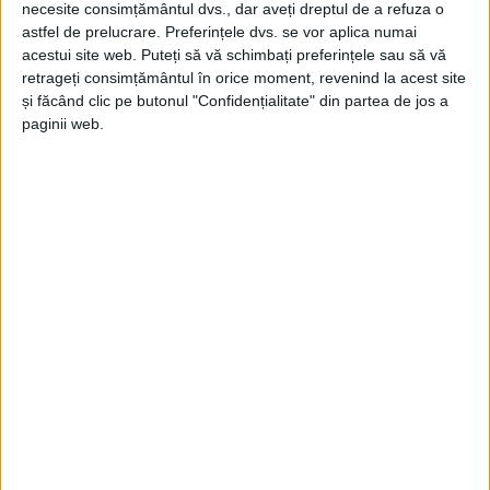
necesite consimțământul dvs., dar aveți dreptul de a refuza o
astfel de prelucrare. Preferințele dvs. se vor aplica numai
acestui site web. Puteți să vă schimbați preferințele sau să vă
retrageți consimțământul în orice moment, revenind la acest site
și făcând clic pe butonul "Confidențialitate" din partea de jos a
paginii web.
ŞTIRILE JUDEŢULUI CARAŞ-SEVERIN
Restart la urne – votăm iar
4 MAI 2025, 05:44 PM
2 MINUTE DE CITIRE
REȘIȚA – Reșița votează președintele: alegerile din 4 mai, între
așteptări, promisiuni și scepticism!