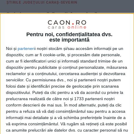
ŞTIRILE JUDEŢULUI CARAŞ-SEVERIN
Doi și-un vot: cărășenii, între două
viziuni
Pentru noi, confidențialitatea dvs.
18 MAI 2025, 01:22 PM
2 MINUTE DE CITIRE
este importantă
CARAȘ-SEVERIN – Astăzi, cetățenii din județ au intrat în linie
Noi și
parteneri
i noștri stocăm și/sau accesăm informații pe un
dreaptă pentru alegerea noului președinte, prin turul al doilea
dispozitiv, cum ar fi cookie-urile, și procesăm date personale,
cum ar fi identificatori unici și informații standard trimise de un
al alegerilor prezidențiale, care îi confruntă pe George Simion
dispozitiv pentru publicitate și conținut personalizate, măsurarea
(AUR) și Nicușor Dan (susținut de Dreapta Unită și alte
reclamelor și a conținutului, cercetarea audienței și dezvoltarea
formațiuni pro-europene)!
serviciilor.
Cu permisiunea dvs., noi și partenerii noștri putem
folosi date și identificări precise de geolocație prin scanarea
dispozitivului. Puteți da clic pentru a vă da acordul cu privire la
prelucrarea realizată de către noi și 1733 partenerii noștri
conform descrierii de mai sus. În mod alternativ, puteți da clic
pentru a refuza să vă dați consimțământul sau pentru a accesa
informații mai detaliate și a vă schimba preferințele înainte de a
vă exprima consimțământul.
Vă rugăm să rețineți că este posibil
ca anumite prelucrări ale datelor dvs. cu caracter personal să nu