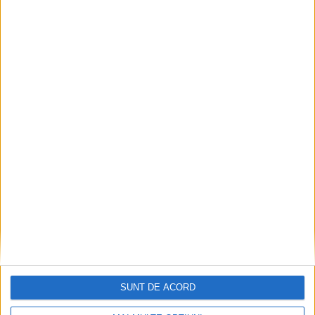
UNCATEGORIZED
Dragi reşiţeni!
7 IUNIE 2024, 12:23 PM
2 MINUTE DE CITIRE
REȘIȚA – Pe măsură ce campania electorală se apropie de
SUNT DE ACORD
final, simt nevoia de a împărtăși cu voi, locuitorii acestui oraș,