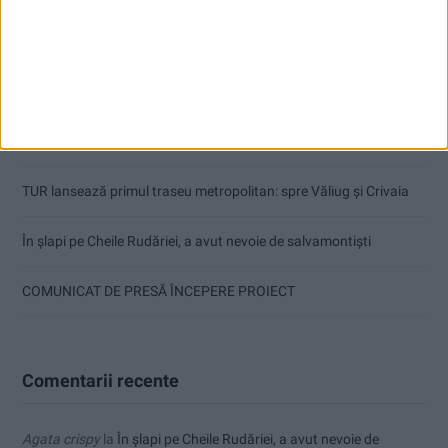
Articole recente
Procuror cărășean reținut după focuri de armă
Or fi tinerii viitorul țării, dar să și-l facă singuri!
TUR lansează primul traseu metropolitan: spre Văliug și Crivaia
În șlapi pe Cheile Rudăriei, a avut nevoie de salvamontiști
COMUNICAT DE PRESĂ ÎNCEPERE PROIECT
Comentarii recente
Agata crispy
la
În șlapi pe Cheile Rudăriei, a avut nevoie de