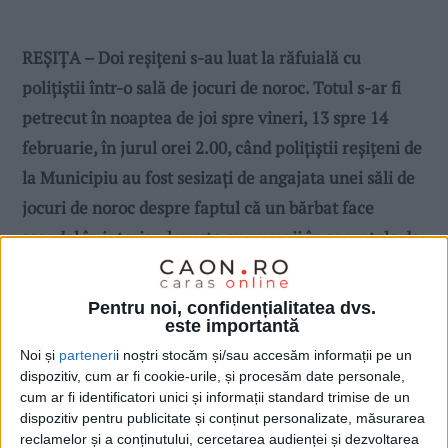
REȘIȚA – Doi reșițeni s-au luat la răfuială cu
polițiștii într-o sală de jocuri de noroc. Totul s-ar fi
petrecut în noaptea de joi spre vineri, 13 spre 14
februarie, în jurul orei 2.00, când polițiștii reșițeni de
la Municipiu au fost sesizați de angajata unei săli de
jocuri de noroc despre faptul că un bărbat face
scandal în interior, lovește cu pumnii în aparatele de
joc și înjură angajatele!
Pentru noi, confidențialitatea dvs.
este importantă
Noi și
parteneri
i noștri stocăm și/sau accesăm informații pe un
dispozitiv, cum ar fi cookie-urile, și procesăm date personale,
cum ar fi identificatori unici și informații standard trimise de un
dispozitiv pentru publicitate și conținut personalizate, măsurarea
reclamelor și a conținutului, cercetarea audienței și dezvoltarea