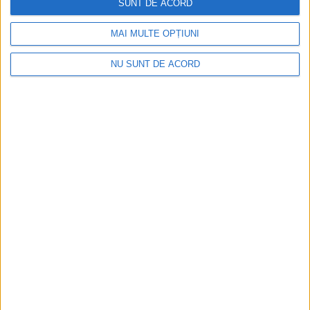
SUNT DE ACORD
MAI MULTE OPȚIUNI
NU SUNT DE ACORD
TUR lansează primul traseu metropolitan: spre
Văliug și Crivaia
2026-08-10