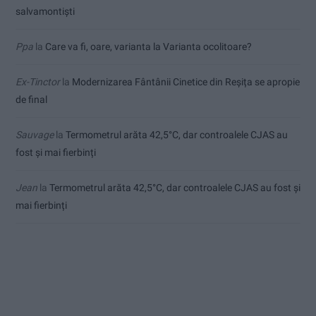
salvamontiști
Ppa
la
Care va fi, oare, varianta la Varianta ocolitoare?
Ex-Tinctor
la
Modernizarea Fântânii Cinetice din Reșița se apropie
de final
Sauvage
la
Termometrul arăta 42,5°C, dar controalele CJAS au
fost și mai fierbinți
Jean
la
Termometrul arăta 42,5°C, dar controalele CJAS au fost și
mai fierbinți