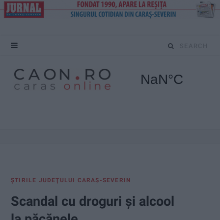
S
e
a
r
c
h
f
ŞTIRILE JUDEŢULUI CARAŞ-SEVERIN
o
Scandal cu droguri și alcool
r
la păcănele