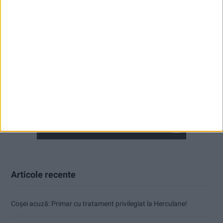
Articole recente
Coșei acuză: Primar cu tratament privilegiat la Herculane!