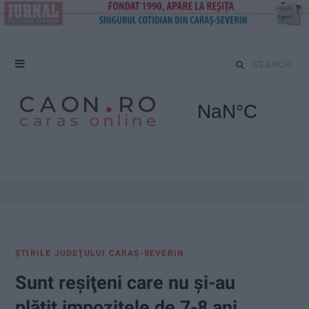
S
e
a
r
c
h
f
ŞTIRILE JUDEŢULUI CARAŞ-SEVERIN
o
Sunt reşiţeni care nu şi-au
r
plătit impozitele de 7-8 ani