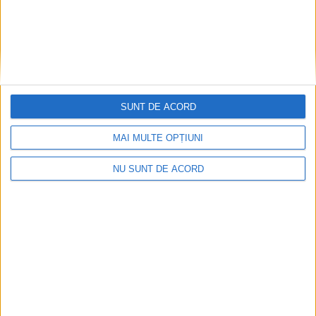
SUNT DE ACORD
MAI MULTE OPȚIUNI
NU SUNT DE ACORD
Coșei acuză: Primar cu tratament privilegiat la
Herculane!
2026-08-05