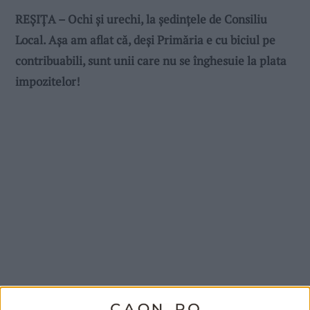
REȘIȚA – Ochi și urechi, la ședințele de Consiliu
Local. Așa am aflat că, deși Primăria e cu biciul pe
contribuabili, sunt unii care nu se înghesuie la plata
impozitelor!