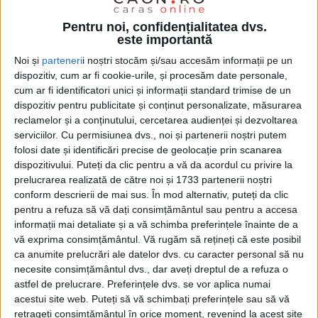
Pentru noi, confidențialitatea dvs.
este importantă
Noi și
parteneri
i noștri stocăm și/sau accesăm informații pe un
dispozitiv, cum ar fi cookie-urile, și procesăm date personale,
cum ar fi identificatori unici și informații standard trimise de un
dispozitiv pentru publicitate și conținut personalizate, măsurarea
reclamelor și a conținutului, cercetarea audienței și dezvoltarea
serviciilor.
Cu permisiunea dvs., noi și partenerii noștri putem
Dacă în legislatura 2020-2024 ordinea de zi a
folosi date și identificări precise de geolocație prin scanarea
dispozitivului. Puteți da clic pentru a vă da acordul cu privire la
ședințelor Consiliului Local era epuizată la foc
prelucrarea realizată de către noi și 1733 partenerii noștri
automat, din octombrie încoace frecvența ridicării
conform descrierii de mai sus. În mod alternativ, puteți da clic
pentru a refuza să vă dați consimțământul sau pentru a accesa
mâinilor a scăzut considerabil. Eficiența
informații mai detaliate și a vă schimba preferințele înainte de a
precedentului CL era explicată nu atât prin
vă exprima consimțământul.
Vă rugăm să rețineți că este posibil
disciplina consilierilor PNL care întruneau o
ca anumite prelucrări ale datelor dvs. cu caracter personal să nu
necesite consimțământul dvs., dar aveți dreptul de a refuza o
majoritate mai mult decât confortabilă, ci prin faptul
astfel de prelucrare. Preferințele dvs. se vor aplica numai
că eventualele neclarități legate de proiecte erau
acestui site web. Puteți să vă schimbați preferințele sau să vă
retrageți consimțământul în orice moment, revenind la acest site