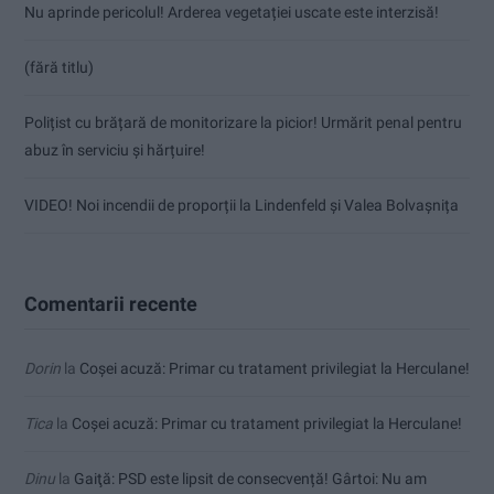
Nu aprinde pericolul! Arderea vegetației uscate este interzisă!
(fără titlu)
Polițist cu brățară de monitorizare la picior! Urmărit penal pentru
abuz în serviciu și hărțuire!
VIDEO! Noi incendii de proporții la Lindenfeld și Valea Bolvașnița
Comentarii recente
Dorin
la
Coșei acuză: Primar cu tratament privilegiat la Herculane!
Tica
la
Coșei acuză: Primar cu tratament privilegiat la Herculane!
Dinu
la
Gaiţă: PSD este lipsit de consecvență! Gârtoi: Nu am