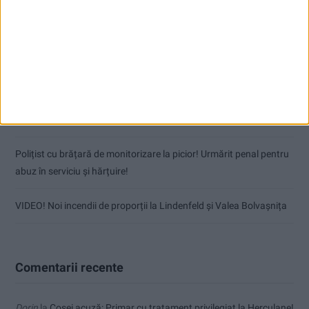
Articole recente
Coșei acuză: Primar cu tratament privilegiat la Herculane!
Nu aprinde pericolul! Arderea vegetației uscate este interzisă!
(fără titlu)
Polițist cu brățară de monitorizare la picior! Urmărit penal pentru
abuz în serviciu și hărțuire!
VIDEO! Noi incendii de proporții la Lindenfeld și Valea Bolvașnița
Comentarii recente
Dorin
la
Coșei acuză: Primar cu tratament privilegiat la Herculane!