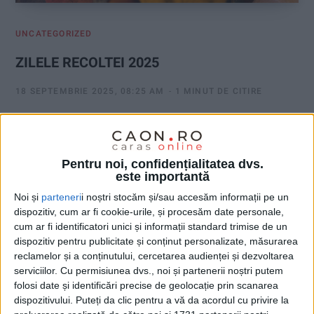
UNCATEGORIZED
ZILELE RECOLTEI 2025
18 SEPTEMBRIE 2025, 08:25 AM
1 MINUT DE CITIRE
REȘIȚA. Primăria, Consiliul local al Municipiului Reșița,
Piețe Reșița S.R.L. și Ansamblul Bârzava împreună cu
Direcția pentru Agricultură a Județului Caraș-Severin
Pentru noi, confidențialitatea dvs.
este importantă
organizează Zilele Recoltei, în parteneriat cu „Radio
România Reșița”!
Noi și
parteneri
i noștri stocăm și/sau accesăm informații pe un
dispozitiv, cum ar fi cookie-urile, și procesăm date personale,
cum ar fi identificatori unici și informații standard trimise de un
dispozitiv pentru publicitate și conținut personalizate, măsurarea
reclamelor și a conținutului, cercetarea audienței și dezvoltarea
serviciilor.
Cu permisiunea dvs., noi și partenerii noștri putem
folosi date și identificări precise de geolocație prin scanarea
dispozitivului. Puteți da clic pentru a vă da acordul cu privire la