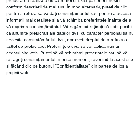
prelucrarea realizată de către noi și 1731 partenerii noștri
conform descrierii de mai sus. În mod alternativ, puteți da clic
pentru a refuza să vă dați consimțământul sau pentru a accesa
informații mai detaliate și a vă schimba preferințele înainte de a
vă exprima consimțământul.
Vă rugăm să rețineți că este posibil
ca anumite prelucrări ale datelor dvs. cu caracter personal să nu
necesite consimțământul dvs., dar aveți dreptul de a refuza o
astfel de prelucrare. Preferințele dvs. se vor aplica numai
acestui site web. Puteți să vă schimbați preferințele sau să vă
retrageți consimțământul în orice moment, revenind la acest site
și făcând clic pe butonul "Confidențialitate" din partea de jos a
ŞTIRILE JUDEŢULUI CARAŞ-SEVERIN
paginii web.
Toamna la gugulani: roade şi voie bună!
29 SEPTEMBRIE 2023, 01:39 PM
2 MINUTE DE CITIRE
CARANSEBEȘ – E mare sărbătoare în piața din Caransebeș, la a
XIII-a ediție a Festivalului „Toamna la Gugulani”, organizat în
cinstea producătorilor agricoli de Primăria Caransebeș și
Serviciul Public „Piața Gugulanilor”!