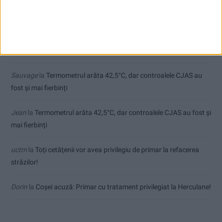
Comentarii recente
Ex-Tinctor
la
Modernizarea Fântânii Cinetice din Reșița se apropie
de final
Sauvage
la
Termometrul arăta 42,5°C, dar controalele CJAS au
fost și mai fierbinți
Jean
la
Termometrul arăta 42,5°C, dar controalele CJAS au fost și
mai fierbinți
uctm
la
Toți cetățenii vor avea privilegiu de primar la refacerea
străzilor!
Dorin
la
Coșei acuză: Primar cu tratament privilegiat la Herculane!