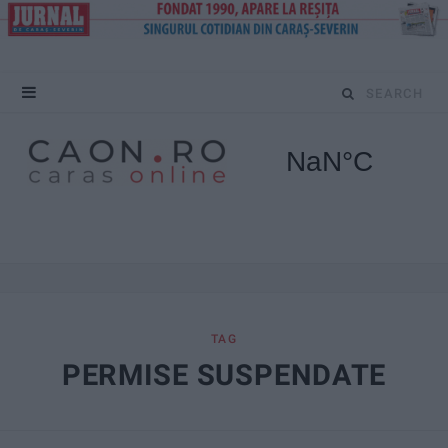
S
e
a
r
c
h
f
TAG
PERMISE SUSPENDATE
o
r