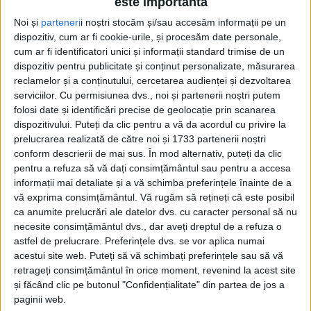
este importantă
CARAȘ-SEVERIN – Polițiștii cărășeni și cei din Mehedinți au
Noi și
parteneri
i noștri stocăm și/sau accesăm informații pe un
dispozitiv, cum ar fi cookie-urile, și procesăm date personale,
întreprins mai multe acțiuni menite să asigure siguranța
cum ar fi identificatori unici și informații standard trimise de un
traficului rutier pe șoseaua supranumită „drumul morții”!
dispozitiv pentru publicitate și conținut personalizate, măsurarea
reclamelor și a conținutului, cercetarea audienței și dezvoltarea
serviciilor.
Cu permisiunea dvs., noi și partenerii noștri putem
folosi date și identificări precise de geolocație prin scanarea
dispozitivului. Puteți da clic pentru a vă da acordul cu privire la
prelucrarea realizată de către noi și 1733 partenerii noștri
conform descrierii de mai sus. În mod alternativ, puteți da clic
pentru a refuza să vă dați consimțământul sau pentru a accesa
informații mai detaliate și a vă schimba preferințele înainte de a
vă exprima consimțământul.
Vă rugăm să rețineți că este posibil
ca anumite prelucrări ale datelor dvs. cu caracter personal să nu
necesite consimțământul dvs., dar aveți dreptul de a refuza o
astfel de prelucrare. Preferințele dvs. se vor aplica numai
acestui site web. Puteți să vă schimbați preferințele sau să vă
retrageți consimțământul în orice moment, revenind la acest site
și făcând clic pe butonul "Confidențialitate" din partea de jos a
paginii web.
ŞTIRILE JUDEŢULUI CARAŞ-SEVERIN