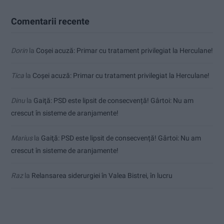
Comentarii recente
Dorin
la
Coșei acuză: Primar cu tratament privilegiat la Herculane!
Tica
la
Coșei acuză: Primar cu tratament privilegiat la Herculane!
Dinu
la
Gaiţă: PSD este lipsit de consecvență! Gârtoi: Nu am
crescut în sisteme de aranjamente!
Marius
la
Gaiţă: PSD este lipsit de consecvență! Gârtoi: Nu am
crescut în sisteme de aranjamente!
Raz
la
Relansarea siderurgiei în Valea Bistrei, în lucru