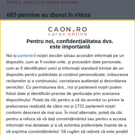
ŞTIRILE JUDEŢULUI CARAŞ-SEVERIN
603 permise au zburat în viteza
depășirilor neregulamentare
22 AUGUST 2023, 02:38 PM
2 MINUTE DE CITIRE
Pentru noi, confidențialitatea dvs.
este importantă
CARAȘ-SEVERIN – 60, 90 sau 120 de zile de suspendare a
dreptului de a conduce, plus amenzi între 870 și 1.160 de lei
Noi și
parteneri
i noștri stocăm și/sau accesăm informații pe un
sau chiar dosar penal, asta riscă grăbiții, în funcție de urmări!
dispozitiv, cum ar fi cookie-urile, și procesăm date personale,
cum ar fi identificatori unici și informații standard trimise de un
dispozitiv pentru publicitate și conținut personalizate, măsurarea
reclamelor și a conținutului, cercetarea audienței și dezvoltarea
serviciilor.
Cu permisiunea dvs., noi și partenerii noștri putem
folosi date și identificări precise de geolocație prin scanarea
dispozitivului. Puteți da clic pentru a vă da acordul cu privire la
prelucrarea realizată de către noi și 1731 partenerii noștri
conform descrierii de mai sus. În mod alternativ, puteți da clic
pentru a refuza să vă dați consimțământul sau pentru a accesa
informații mai detaliate și a vă schimba preferințele înainte de a
vă exprima consimțământul.
Vă rugăm să rețineți că este posibil