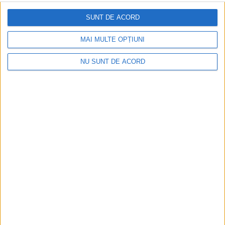
CARAȘ-SEVERIN – Bilanțul activităților de weekend derulate de
SUNT DE ACORD
polițiștii rutieri cărășeni arată că alcoolul a adus dosar penal în
MAI MULTE OPȚIUNI
cazul a patru conducători auto, 24 au rămas fără permis, dintre
care șase pentru depășiri neregulamentare, iar șase au rămas
NU SUNT DE ACORD
fără certificatul de înmatriculare!