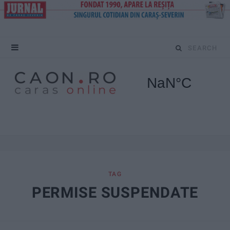
S
e
a
r
c
h
f
TAG
PERMISE SUSPENDATE
o
r