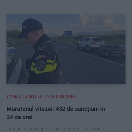
:
ŞTIRILE JUDEŢULUI CARAŞ-SEVERIN
Maratonul vitezei: 432 de sancțiuni în
24 de ore!
20 APRILIE 2024, 05:12 PM
2 MINUTE DE CITIRE