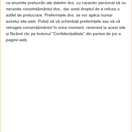
ca anumite prelucrări ale datelor dvs. cu caracter personal să nu
necesite consimțământul dvs., dar aveți dreptul de a refuza o
astfel de prelucrare. Preferințele dvs. se vor aplica numai
acestui site web. Puteți să vă schimbați preferințele sau să vă
retrageți consimțământul în orice moment, revenind la acest site
și făcând clic pe butonul "Confidențialitate" din partea de jos a
ŞTIRILE JUDEŢULUI CARAŞ-SEVERIN
paginii web.
Weekend încheiat cu peste 600 de
contravenții rutiere
6 MARTIE 2023, 06:02 PM
2 MINUTE DE CITIRE
CARAȘ-SEVERIN – Acțiunile derulate de polițiștii cărășeni,
pentru siguranța traficului rutier pe drumurile din județ, în
perioada 3-5 martie, au avut ca rezultate aplicarea a 635 de
sancțiuni contravenționale, dintre care 242 pentru viteză!