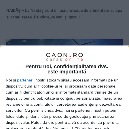
NAIDĂȘ – La Naidăș, sunt în lucru rețeaua de alimentare cu apă
și canalizarea. Pe viitor, va veni și gazul!
Pentru noi, confidențialitatea dvs.
este importantă
Noi și
parteneri
i noștri stocăm și/sau accesăm informații pe un
dispozitiv, cum ar fi cookie-urile, și procesăm date personale,
cum ar fi identificatori unici și informații standard trimise de un
dispozitiv pentru publicitate și conținut personalizate, măsurarea
reclamelor și a conținutului, cercetarea audienței și dezvoltarea
serviciilor.
Cu permisiunea dvs., noi și partenerii noștri putem
folosi date și identificări precise de geolocație prin scanarea
ŞTIRILE JUDEŢULUI CARAŞ-SEVERIN
dispozitivului. Puteți da clic pentru a vă da acordul cu privire la
prelucrarea realizată de către noi și 1733 partenerii noștri