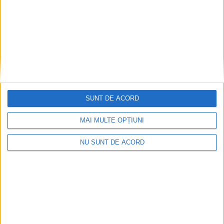
Naidăş, Fârliug, Goruia, Berlişte şi
Măureni, sub imperiul restricţiilor aspre!
5 APRILIE 2021, 03:47 PM
2 MINUTE DE CITIRE
CARAŞ-SEVERIN – Comitetul Județean pentru Situații de
Urgență s-a reunit luni pentru a lua măsurile ce se impun în
câteva localităţi pentru o perioadă de 14 zile!
SUNT DE ACORD
MAI MULTE OPȚIUNI
NU SUNT DE ACORD
NEWER POSTS
Arhive