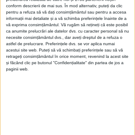
Bilanțul infracțiunilor la frontiera
conform descrierii de mai sus. În mod alternativ, puteți da clic
cărășeană
pentru a refuza să vă dați consimțământul sau pentru a accesa
informații mai detaliate și a vă schimba preferințele înainte de a
11 DECEMBRIE 2021, 12:19 PM
3 MINUTE DE CITIRE
vă exprima consimțământul.
Vă rugăm să rețineți că este posibil
ca anumite prelucrări ale datelor dvs. cu caracter personal să nu
CARAȘ-SEVERIN – Datele sunt conturate în raportul de
necesite consimțământul dvs., dar aveți dreptul de a refuza o
activitate al Serviciului Teritorial al Poliţiei de Frontieră Caraş-
astfel de prelucrare. Preferințele dvs. se vor aplica numai
Severin!
acestui site web. Puteți să vă schimbați preferințele sau să vă
retrageți consimțământul în orice moment, revenind la acest site
și făcând clic pe butonul "Confidențialitate" din partea de jos a
paginii web.