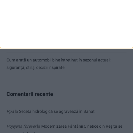
Ultimul bloc de locuințe sociale din Stavila, recepționat
ANUNŢ OPRIRE APĂ ÎN BOCȘA
Înainte au fost 44 și-acum au rămas… 50!
Seceta hidrologică se agravează în Banat
Cum arată un automobil bine întreținut în sezonul actual:
siguranță, stil și decizii inspirate
Comentarii recente
Ppa
la
Seceta hidrologică se agravează în Banat
Pojejena forever
la
Modernizarea Fântânii Cinetice din Reșița se