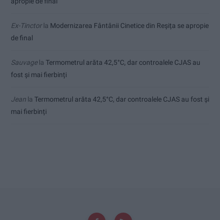
apropie de final
Ex-Tinctor
la
Modernizarea Fântânii Cinetice din Reșița se apropie
de final
Sauvage
la
Termometrul arăta 42,5°C, dar controalele CJAS au
fost și mai fierbinți
Jean
la
Termometrul arăta 42,5°C, dar controalele CJAS au fost și
mai fierbinți