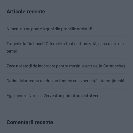
Articole recente
Nimeni nu ne poate izgoni din propriile amintiri!
Tragedie la Dalboşeț! O femeie a fost carbonizată, casa a ars din
temelii!
Zece noi stații de încărcare pentru mașini electrice, la Caransebeș
Dorinel Munteanu a adus un fundaș cu experiență internațională
Egal pentru Narcisa Zervești în primul amical al verii
Comentarii recente