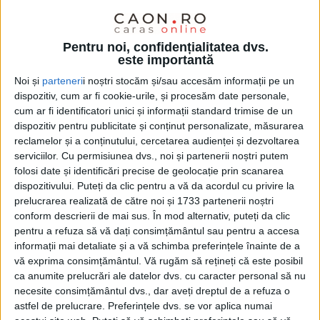
Pentru noi, confidențialitatea dvs.
este importantă
Noi și
parteneri
i noștri stocăm și/sau accesăm informații pe un
dispozitiv, cum ar fi cookie-urile, și procesăm date personale,
cum ar fi identificatori unici și informații standard trimise de un
dispozitiv pentru publicitate și conținut personalizate, măsurarea
reclamelor și a conținutului, cercetarea audienței și dezvoltarea
Instituția Prefectului – Județul
Caraș-Severin
a
serviciilor.
Cu permisiunea dvs., noi și partenerii noștri putem
organizat, în sistem online, ședința Colegiului
folosi date și identificări precise de geolocație prin scanarea
dispozitivului. Puteți da clic pentru a vă da acordul cu privire la
Prefectural. În cadrul acesteia, șeful
Serviciului
prelucrarea realizată de către noi și 1733 partenerii noștri
Teritorial al Poliţiei de Frontieră Caraş-Severin,
conform descrierii de mai sus. În mod alternativ, puteți da clic
pentru a refuza să vă dați consimțământul sau pentru a accesa
comisar-şef de poliţie Ionel Andronache
, a prezentat o
informații mai detaliate și a vă schimba preferințele înainte de a
informare privind activitatea în perioada 1 ianuarie
vă exprima consimțământul.
Vă rugăm să rețineți că este posibil
ca anumite prelucrări ale datelor dvs. cu caracter personal să nu
– 30 noiembrie 2021.
necesite consimțământul dvs., dar aveți dreptul de a refuza o
astfel de prelucrare. Preferințele dvs. se vor aplica numai