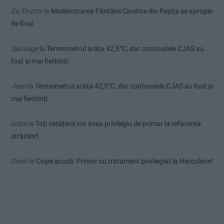
Ex-Tinctor
la
Modernizarea Fântânii Cinetice din Reșița se apropie
de final
Sauvage
la
Termometrul arăta 42,5°C, dar controalele CJAS au
fost și mai fierbinți
Jean
la
Termometrul arăta 42,5°C, dar controalele CJAS au fost și
mai fierbinți
uctm
la
Toți cetățenii vor avea privilegiu de primar la refacerea
străzilor!
Dorin
la
Coșei acuză: Primar cu tratament privilegiat la Herculane!