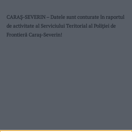
CARAȘ-SEVERIN – Datele sunt conturate în raportul
de activitate al Serviciului Teritorial al Poliţiei de
Frontieră Caraş-Severin!