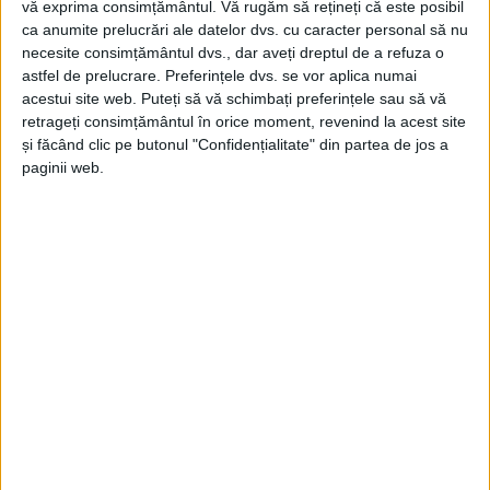
vă exprima consimțământul.
Vă rugăm să rețineți că este posibil
ca anumite prelucrări ale datelor dvs. cu caracter personal să nu
necesite consimțământul dvs., dar aveți dreptul de a refuza o
astfel de prelucrare. Preferințele dvs. se vor aplica numai
acestui site web. Puteți să vă schimbați preferințele sau să vă
retrageți consimțământul în orice moment, revenind la acest site
și făcând clic pe butonul "Confidențialitate" din partea de jos a
paginii web.
ŞTIRILE JUDEŢULUI CARAŞ-SEVERIN
Jivan: Dosarul este cusut cu aţă albă!
15 DECEMBRIE 2020, 07:09 PM
2 MINUTE DE CITIRE
CARAŞ-SEVERIN – Deputatul cărăşean consideră că nu este
vinovat cu nimic. De asemenea, pentru că se spune că Torma,
fostul primar de Moldova Nouă, este denunţătorul din acel
dosar, l-am întrebat dacă este adevărat. Răspunsul a fost
simplu: „Se mai nasc şi români patrioţi!“.