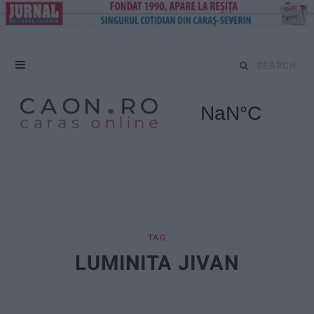
S
e
a
r
c
h
f
TAG
LUMINITA JIVAN
o
r