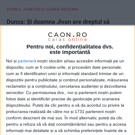
ŞTIRILE JUDEŢULUI CARAŞ-SEVERIN
Dunca: Şi doamna Jivan are dreptul să
câştige o pâine!
2 IANUARIE 2021, 01:13 PM
2 MINUTE DE CITIRE
Pentru noi, confidențialitatea dvs.
este importantă
CARAŞ-SEVERIN – Atâta timp cât nu e arestată, preşedintele
Noi și
parteneri
i noștri stocăm și/sau accesăm informații pe un
Consiliului Judeţean Caraş-Severin a făcut public faptul că
dispozitiv, cum ar fi cookie-urile, și procesăm date personale,
doreşte în continuare să-i ofere o şansă Luminiţei Jivan, fost
cum ar fi identificatori unici și informații standard trimise de un
deputat!
dispozitiv pentru publicitate și conținut personalizate, măsurarea
reclamelor și a conținutului, cercetarea audienței și dezvoltarea
serviciilor.
Cu permisiunea dvs., noi și partenerii noștri putem
folosi date și identificări precise de geolocație prin scanarea
dispozitivului. Puteți da clic pentru a vă da acordul cu privire la
prelucrarea realizată de către noi și 1731 partenerii noștri
conform descrierii de mai sus. În mod alternativ, puteți da clic
pentru a refuza să vă dați consimțământul sau pentru a accesa
informații mai detaliate și a vă schimba preferințele înainte de a