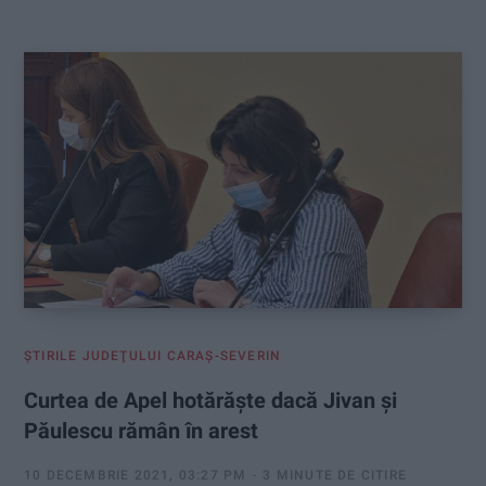
:
ŞTIRILE JUDEŢULUI CARAŞ-SEVERIN
Curtea de Apel hotărăşte dacă Jivan şi
Păulescu rămân în arest
10 DECEMBRIE 2021, 03:27 PM
3 MINUTE DE CITIRE