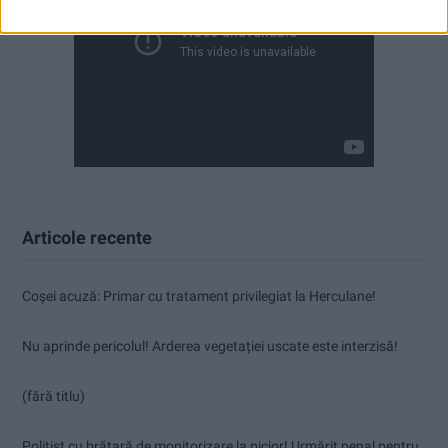
Articole recente
Coșei acuză: Primar cu tratament privilegiat la Herculane!
Nu aprinde pericolul! Arderea vegetației uscate este interzisă!
(fără titlu)
Polițist cu brățară de monitorizare la picior! Urmărit penal pentru