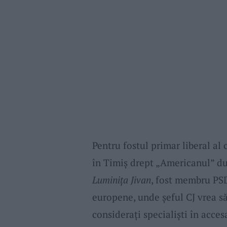
Pentru fostul primar liberal a
în Timiș drept „Americanul” dup
Luminița Jivan
, fost membru PS
europene, unde șeful CJ vrea să
considerați specialiști în acces