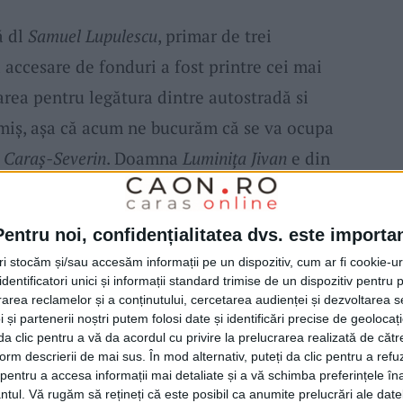
ă dl
Samuel Lupulescu
, primar de trei
accesare de fonduri a fost printre cei mai
țarea pentru legătura dintre autostradă si
miș, așa că acum ne bucurăm că se va ocupa
i
Caraș-Severin
. Doamna
Luminița Jivan
e din
r până atunci va munci tot la fonduri, acolo
ni de la București. O parte din ei poate că
Pentru noi, confidențialitatea dvs. este importa
ic din județ, condus tot de PSD. A promis că
tri stocăm și/sau accesăm informații pe un dispozitiv, cum ar fi cookie-u
eț. Noi vom avea mai bine grijă de bani și
dentificatori unici și informații standard trimise de un dispozitiv pentru p
rea reclamelor și a conținutului, cercetarea audienței și dezvoltarea ser
t mai mulți. Pe toate canalele posibile.
 și partenerii noștri putem folosi date și identificări precise de geoloca
astre, cu atât mai mult cu cât postul
i da clic pentru a vă da acordul cu privire la prelucrarea realizată de cătr
form descrierii de mai sus. În mod alternativ, puteți da clic pentru a refu
că”, a spus
Romeo Dunca
despre cei doi.
entru a accesa informații mai detaliate și a vă schimba preferințele în
ntul.
Vă rugăm să rețineți că este posibil ca anumite prelucrări ale date