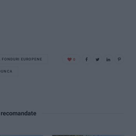
 FONDURI EUROPENE
0
DUNCA
e recomandate