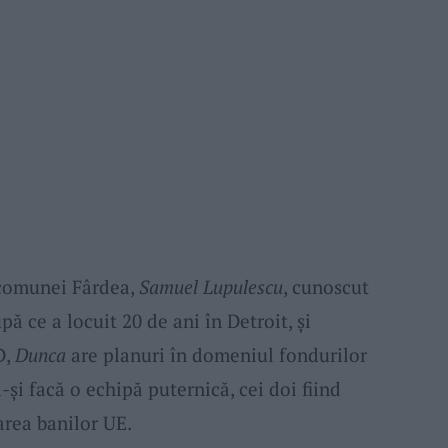
l comunei Fârdea,
Samuel Lupulescu
, cunoscut
ă ce a locuit 20 de ani în Detroit, și
D,
Dunca
are planuri în domeniul fondurilor
-și facă o echipă puternică, cei doi fiind
area banilor UE.