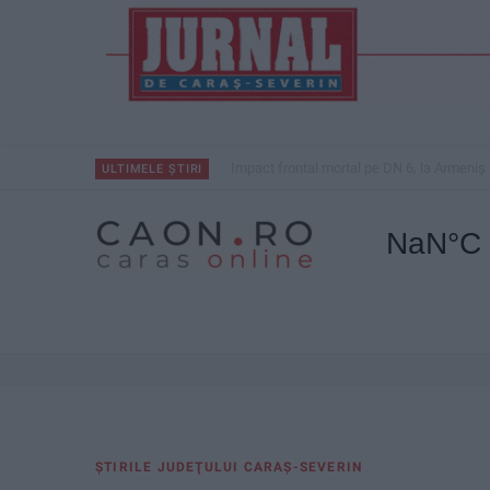
Impact frontal mortal pe DN 6, la Armeniș
ULTIMELE ȘTIRI
ŞTIRILE JUDEŢULUI CARAŞ-SEVERIN