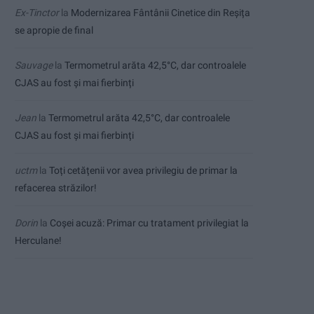
Ex-Tinctor
la
Modernizarea Fântânii Cinetice din Reșița
se apropie de final
Sauvage
la
Termometrul arăta 42,5°C, dar controalele
CJAS au fost și mai fierbinți
Jean
la
Termometrul arăta 42,5°C, dar controalele
CJAS au fost și mai fierbinți
uctm
la
Toți cetățenii vor avea privilegiu de primar la
refacerea străzilor!
Dorin
la
Coșei acuză: Primar cu tratament privilegiat la
Herculane!