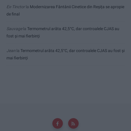
Ex-Tinctor
la
Modernizarea Fântânii Cinetice din Reșița se apropie
de final
Sauvage
la
Termometrul arăta 42,5°C, dar controalele CJAS au
fost și mai fierbinți
Jean
la
Termometrul arăta 42,5°C, dar controalele CJAS au fost și
mai fierbinți