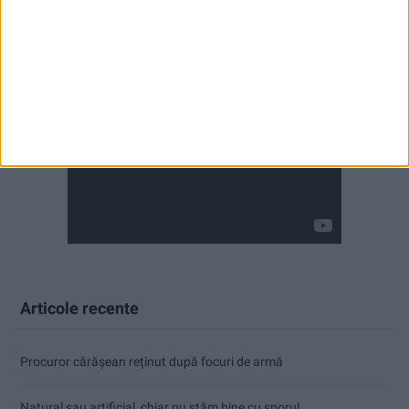
Articole recente
Procuror cărășean reținut după focuri de armă
Natural sau artificial, chiar nu stăm bine cu sporul