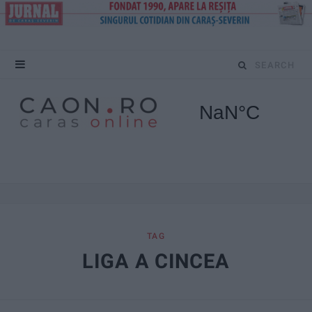
S
e
a
r
c
h
f
TAG
LIGA A CINCEA
o
r