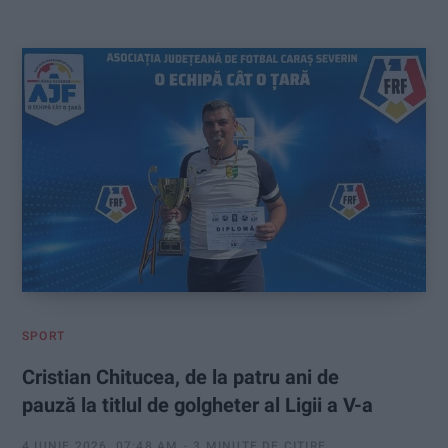
:
SPORT
Cristian Chitucea, de la patru ani de
pauză la titlul de golgheter al Ligii a V-a
4 IUNIE 2026, 07:48 AM
3 MINUTE DE CITIRE