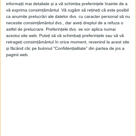
informații mai detaliate și a vă schimba preferințele înainte de a
vă exprima consimțământul.
Vă rugăm să rețineți că este posibil
ca anumite prelucrări ale datelor dvs. cu caracter personal să nu
necesite consimțământul dvs., dar aveți dreptul de a refuza o
astfel de prelucrare. Preferințele dvs. se vor aplica numai
acestui site web. Puteți să vă schimbați preferințele sau să vă
retrageți consimțământul în orice moment, revenind la acest site
și făcând clic pe butonul "Confidențialitate" din partea de jos a
paginii web.
SPORT
Cristian Chitucea, golgheter în Liga a V-
a și model pentru cei mici
20 OCTOMBRIE 2025, 08:00 AM
4 MINUTE DE CITIRE
REȘIȚA – Cu o carieră solidă în fotbalul județean atât ca