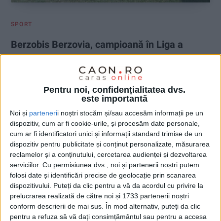
SPORT
Berzobis Berzovia, campioană în Liga a
V-a
2 IUNIE 2026, 07:41 AM
3 MINUTE DE CITIRE
Pentru noi, confidențialitatea dvs.
este importantă
CARAȘ-SEVERIN – Cu o etapă înainte de finalul fazei play-off a
Ligii a V-a Caraș-Severin, C.S.C. Berzobis Berzovia și-a asigurat
Noi și
parteneri
i noștri stocăm și/sau accesăm informații pe un
matematic titlul de campioană județeană a sezonului
dispozitiv, cum ar fi cookie-urile, și procesăm date personale,
2025/2026. Formația din Berzovia a făcut pasul decisiv după
cum ar fi identificatori unici și informații standard trimise de un
dispozitiv pentru publicitate și conținut personalizate, măsurarea
victoria categorică obținută pe teren propriu, scor 4-1, în fața
reclamelor și a conținutului, cercetarea audienței și dezvoltarea
formației C.S.C. Voința Răcășdia!
serviciilor.
Cu permisiunea dvs., noi și partenerii noștri putem
folosi date și identificări precise de geolocație prin scanarea
dispozitivului. Puteți da clic pentru a vă da acordul cu privire la
prelucrarea realizată de către noi și 1733 partenerii noștri
conform descrierii de mai sus. În mod alternativ, puteți da clic
pentru a refuza să vă dați consimțământul sau pentru a accesa