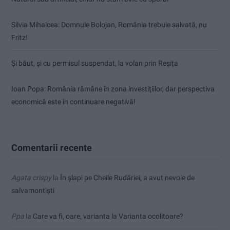
Silvia Mihalcea: Domnule Bolojan, România trebuie salvată, nu
Fritz!
Și băut, și cu permisul suspendat, la volan prin Reșița
Ioan Popa: România rămâne în zona investițiilor, dar perspectiva
economică este în continuare negativă!
Comentarii recente
Agata crispy
la
În șlapi pe Cheile Rudăriei, a avut nevoie de
salvamontiști
Ppa
la
Care va fi, oare, varianta la Varianta ocolitoare?