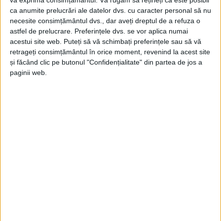
ca anumite prelucrări ale datelor dvs. cu caracter personal să nu
necesite consimțământul dvs., dar aveți dreptul de a refuza o
astfel de prelucrare. Preferințele dvs. se vor aplica numai
acestui site web. Puteți să vă schimbați preferințele sau să vă
retrageți consimțământul în orice moment, revenind la acest site
și făcând clic pe butonul "Confidențialitate" din partea de jos a
SPORT
paginii web.
Victoria cu numărul 14 pentru CSM
Caransebeș
17 MARTIE 2025, 11:46 AM
2 MINUTE DE CITIRE
CARANSEBEȘ – Liderul din Liga a V-a a trecut la pas de Minerul
Sasca Montană, scor 4-0 (2-0), prin reușitele lui Megheleș,
Dragomir, Albu și Negrei!