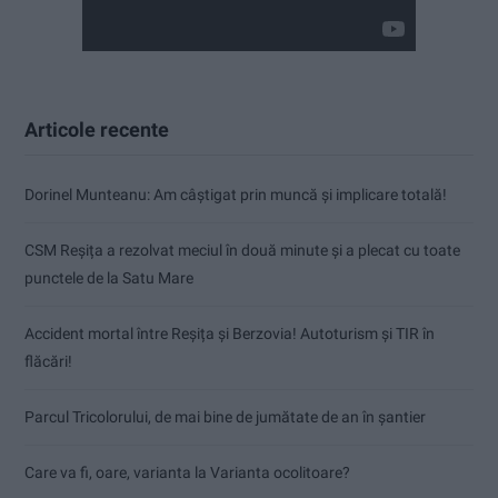
Articole recente
Dorinel Munteanu: Am câștigat prin muncă și implicare totală!
CSM Reșița a rezolvat meciul în două minute și a plecat cu toate
punctele de la Satu Mare
Accident mortal între Reșița și Berzovia! Autoturism și TIR în
flăcări!
Parcul Tricolorului, de mai bine de jumătate de an în șantier
Care va fi, oare, varianta la Varianta ocolitoare?