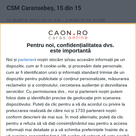
CSM Caransebeș, 15 din 15
25 MARTIE 2025, 09:57 AM
3 MINUTE DE CITIRE
CARANSEBEȘ – Cu primarul Felix Borcean, dar și cu foști sau
actuali edili precum Mirco Lechici sau Cătălin Golu, în tribună,
Pentru noi, confidențialitatea dvs.
liderul Ligii a V-a n-a avut un meci tocmai ușor la Răcășdia,
este importantă
acolo unde gazdele au fost cele care au deschis scorul,
Noi și
parteneri
i noștri stocăm și/sau accesăm informații pe un
caransebeșenii primind astfel al treilea gol în această ediție de
dispozitiv, cum ar fi cookie-urile, și procesăm date personale,
campionat!
cum ar fi identificatori unici și informații standard trimise de un
dispozitiv pentru publicitate și conținut personalizate, măsurarea
reclamelor și a conținutului, cercetarea audienței și dezvoltarea
serviciilor.
Cu permisiunea dvs., noi și partenerii noștri putem
folosi date și identificări precise de geolocație prin scanarea
dispozitivului. Puteți da clic pentru a vă da acordul cu privire la
prelucrarea realizată de către noi și 1733 partenerii noștri
conform descrierii de mai sus. În mod alternativ, puteți da clic
pentru a refuza să vă dați consimțământul sau pentru a accesa
informații mai detaliate și a vă schimba preferințele înainte de a
vă exprima consimțământul.
Vă rugăm să rețineți că este posibil