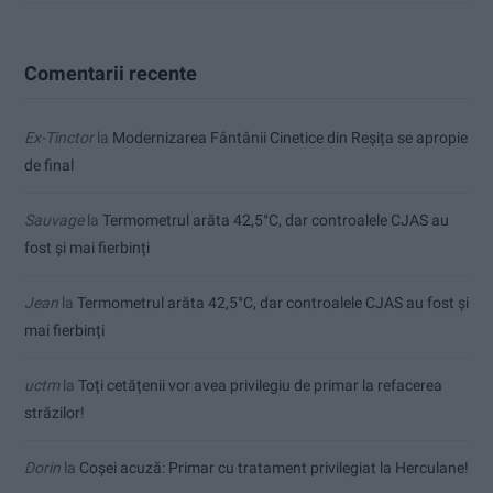
Comentarii recente
Ex-Tinctor
la
Modernizarea Fântânii Cinetice din Reșița se apropie
de final
Sauvage
la
Termometrul arăta 42,5°C, dar controalele CJAS au
fost și mai fierbinți
Jean
la
Termometrul arăta 42,5°C, dar controalele CJAS au fost și
mai fierbinți
uctm
la
Toți cetățenii vor avea privilegiu de primar la refacerea
străzilor!
Dorin
la
Coșei acuză: Primar cu tratament privilegiat la Herculane!