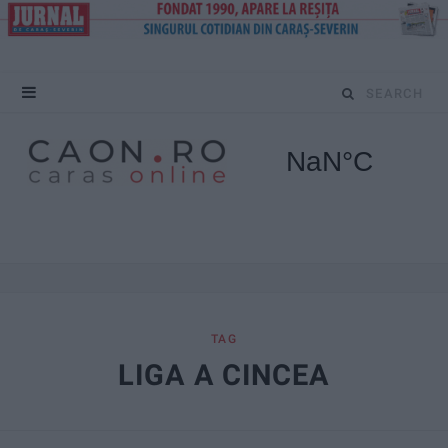
S
e
a
r
c
h
f
TAG
LIGA A CINCEA
o
r