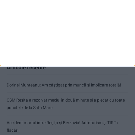
Articole recente
Dorinel Munteanu: Am câștigat prin muncă și implicare totală!
CSM Reșița a rezolvat meciul în două minute și a plecat cu toate
punctele de la Satu Mare
Accident mortal între Reșița și Berzovia! Autoturism și TIR în
flăcări!