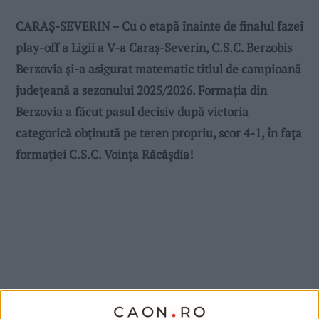
CARAȘ-SEVERIN – Cu o etapă înainte de finalul fazei
play-off a Ligii a V-a Caraș-Severin, C.S.C. Berzobis
Berzovia și-a asigurat matematic titlul de campioană
județeană a sezonului 2025/2026. Formația din
Berzovia a făcut pasul decisiv după victoria
categorică obținută pe teren propriu, scor 4-1, în fața
formației C.S.C. Voința Răcășdia!