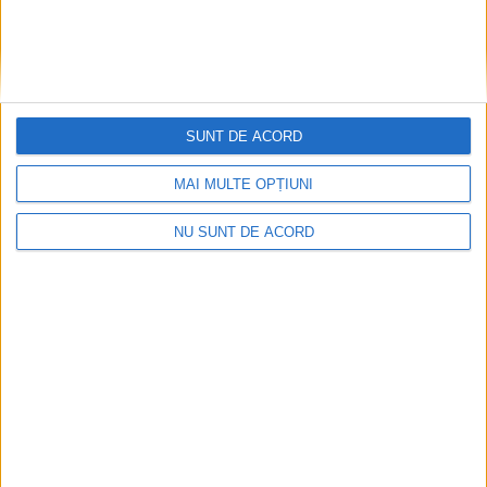
SUNT DE ACORD
Dorinel Munteanu: Am câștigat prin muncă și
MAI MULTE OPȚIUNI
implicare totală!
NU SUNT DE ACORD
2026-08-08