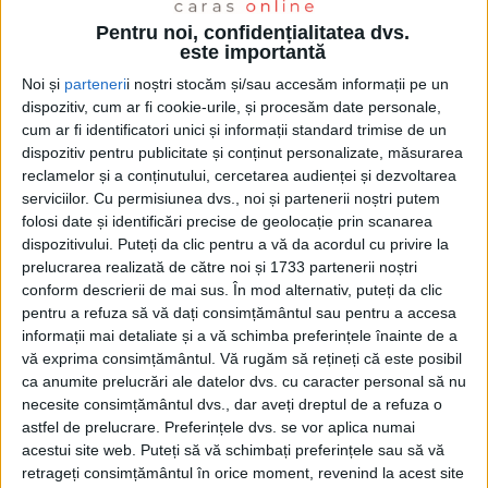
Pentru noi, confidențialitatea dvs.
este importantă
Noi și
parteneri
i noștri stocăm și/sau accesăm informații pe un
dispozitiv, cum ar fi cookie-urile, și procesăm date personale,
cum ar fi identificatori unici și informații standard trimise de un
dispozitiv pentru publicitate și conținut personalizate, măsurarea
reclamelor și a conținutului, cercetarea audienței și dezvoltarea
serviciilor.
Cu permisiunea dvs., noi și partenerii noștri putem
folosi date și identificări precise de geolocație prin scanarea
dispozitivului. Puteți da clic pentru a vă da acordul cu privire la
prelucrarea realizată de către noi și 1733 partenerii noștri
conform descrierii de mai sus. În mod alternativ, puteți da clic
La finalul partidei a avut loc festivitatea de premiere,
pentru a refuza să vă dați consimțământul sau pentru a accesa
informații mai detaliate și a vă schimba preferințele înainte de a
în cadrul căreia jucătorii și staff-ul tehnic au primit
vă exprima consimțământul.
Vă rugăm să rețineți că este posibil
medaliile de campioni
, iar trofeul a fost înmânat de
ca anumite prelucrări ale datelor dvs. cu caracter personal să nu
necesite consimțământul dvs., dar aveți dreptul de a refuza o
președintele Asociației Județene de Fotbal Caraș-
astfel de prelucrare. Preferințele dvs. se vor aplica numai
Severin, Viorel Lolea
. Succesul echipei din
Berzovia
acestui site web. Puteți să vă schimbați preferințele sau să vă
retrageți consimțământul în orice moment, revenind la acest site
este cu atât mai important cu cât parcursul nu a fost