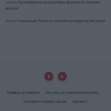
uctm
la
Toți cetățenii vor avea privilegiu de primar la refacerea
străzilor!
Dorin
la
Coșei acuză: Primar cu tratament privilegiat la Herculane!
TERMENI ȘI CONDIȚII
POLITICA DE CONFIDENȚIALITATE
FOLOSINȚA COOKIE-URILOR
CONTACT