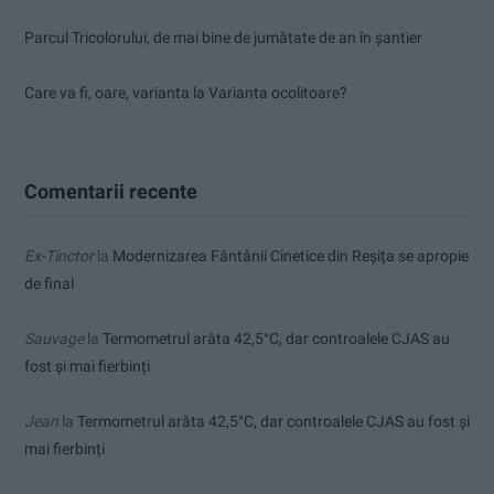
Parcul Tricolorului, de mai bine de jumătate de an în șantier
Care va fi, oare, varianta la Varianta ocolitoare?
Comentarii recente
Ex-Tinctor
la
Modernizarea Fântânii Cinetice din Reșița se apropie
de final
Sauvage
la
Termometrul arăta 42,5°C, dar controalele CJAS au
fost și mai fierbinți
Jean
la
Termometrul arăta 42,5°C, dar controalele CJAS au fost și
mai fierbinți