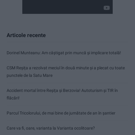
Articole recente
Dorinel Munteanu: Am câștigat prin muncă și implicare totală!
CSM Reșița a rezolvat meciul în două minute și a plecat cu toate
punctele de la Satu Mare
Accident mortal între Reșița și Berzovia! Autoturism și TIR în
flăcări!
Parcul Tricolorului, de mai bine de jumătate de an în șantier
Care va fi, oare, varianta la Varianta ocolitoare?