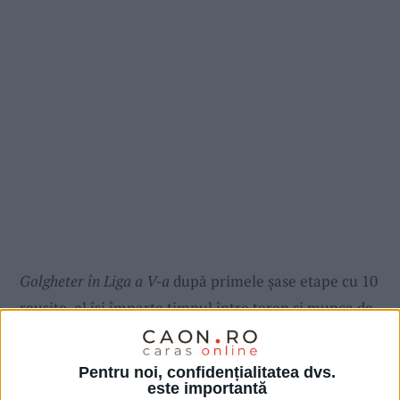
Golgheter în Liga a V-a
după primele șase etape cu 10
reușite, el își împarte timpul între teren și munca de
formator la clubul
Lupii Argintii
, unde modelează o
nouă generație de
copii
pasionați de fotbal. În
Pentru noi, confidențialitatea dvs.
prezent, este legitimat la
CSC Berzobis Berzovia
și
este importantă