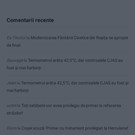
Comentarii recente
Ex-Tinctor
la
Modernizarea Fântânii Cinetice din Reșița se apropie
de final
Sauvage
la
Termometrul arăta 42,5°C, dar controalele CJAS au
fost și mai fierbinți
Jean
la
Termometrul arăta 42,5°C, dar controalele CJAS au fost și
mai fierbinți
uctm
la
Toți cetățenii vor avea privilegiu de primar la refacerea
străzilor!
Dorin
la
Coșei acuză: Primar cu tratament privilegiat la Herculane!