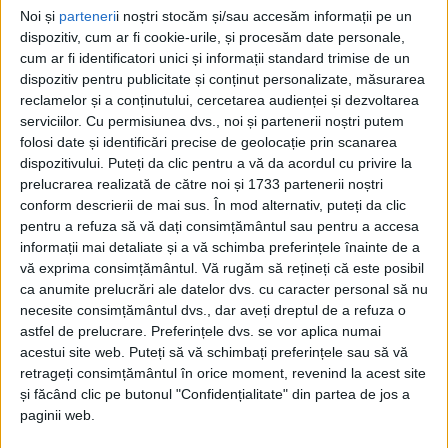
antrenor
la
clubul de juniori ACS Lupii Argintii
. Într-un
Noi și
parteneri
i noștri stocăm și/sau accesăm informații pe un
dispozitiv, cum ar fi cookie-urile, și procesăm date personale,
dialog sincer,
Chitucea
vorbește despre motivație,
cum ar fi identificatori unici și informații standard trimise de un
echilibru și importanța valorilor într-o lume tot mai
dispozitiv pentru publicitate și conținut personalizate, măsurarea
reclamelor și a conținutului, cercetarea audienței și dezvoltarea
grăbită.
serviciilor.
Cu permisiunea dvs., noi și partenerii noștri putem
folosi date și identificări precise de geolocație prin scanarea
JCS: De ce ai ales proiectul de la
Berzovia?
dispozitivului. Puteți da clic pentru a vă da acordul cu privire la
prelucrarea realizată de către noi și 1733 partenerii noștri
conform descrierii de mai sus. În mod alternativ, puteți da clic
C.C.: Am ales proiectul de la
Berzovia
deoarece am
pentru a refuza să vă dați consimțământul sau pentru a accesa
informații mai detaliate și a vă schimba preferințele înainte de a
simțit seriozitate, respect și dorința unei construcții
vă exprima consimțământul.
Vă rugăm să rețineți că este posibil
durabile. Este o comunitate care iubește fotbalul, iar
ca anumite prelucrări ale datelor dvs. cu caracter personal să nu
acest lucru m-a motivat să mă alătur lui
Robert Nosal
necesite consimțământul dvs., dar aveți dreptul de a refuza o
astfel de prelucrare. Preferințele dvs. se vor aplica numai
și lui
Iulian Mitru
. Cred că pot contribui prin
acestui site web. Puteți să vă schimbați preferințele sau să vă
experiența mea.
retrageți consimțământul în orice moment, revenind la acest site
și făcând clic pe butonul "Confidențialitate" din partea de jos a
paginii web.
JCS: Ce înseamnă pentru tine să fii, după șase etape,