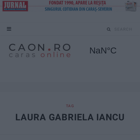
S
e
a
r
c
h
f
TAG
LAURA GABRIELA IANCU
o
r