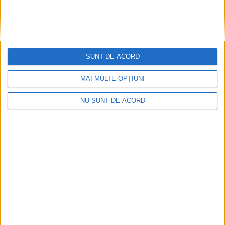
13 MAI 2020, 08:16 AM
2 MINUTE DE CITIRE
CARAŞ-SEVERIN – Este de părere prim-procurorul Laura Gabriela
Iancu, care ne-a vorbit despre necesitatea respectării în
SUNT DE ACORD
continuare a regulilor, mai ales acum când importanţa amenzilor
a trecut cumva în plan secundar!
MAI MULTE OPȚIUNI
NU SUNT DE ACORD