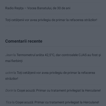
Radio Reșița – Vocea Banatului, de 30 de ani
Toți cetățenii vor avea privilegiu de primar la refacerea străzilor!
Comentarii recente
Jean
la
Termometrul arăta 42,5°C, dar controalele CJAS au fost și
mai fierbinți
uctm
la
Toți cetățenii vor avea privilegiu de primar la refacerea
străzilor!
Dorin
la
Coșei acuză: Primar cu tratament privilegiat la Herculane!
Tica
la
Coșei acuză: Primar cu tratament privilegiat la Herculane!