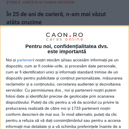
ŞTIRILE JUDEŢULUI CARAŞ-SEVERIN
În 25 de ani de carieră, n-am mai văzut
atâta cruzime
9 IULIE 2020, 01:51 PM
3 MINUTE DE CITIRE
Pentru noi, confidențialitatea dvs.
REŞIŢA – Mărturiseşte Laura Gabriela Iancu, prim-procurorul
este importantă
Parchetului de pe lângă Tribunalul Caraş-Severin, despre cazul
adolescenţilor care şi-au incendiat victima şi au fost acum
Noi și
parteneri
i noștri stocăm și/sau accesăm informații pe un
trimişi în judecată!
dispozitiv, cum ar fi cookie-urile, și procesăm date personale,
cum ar fi identificatori unici și informații standard trimise de un
dispozitiv pentru publicitate și conținut personalizate, măsurarea
reclamelor și a conținutului, cercetarea audienței și dezvoltarea
serviciilor.
Cu permisiunea dvs., noi și partenerii noștri putem
folosi date și identificări precise de geolocație prin scanarea
dispozitivului. Puteți da clic pentru a vă da acordul cu privire la
prelucrarea realizată de către noi și 1733 partenerii noștri
conform descrierii de mai sus. În mod alternativ, puteți da clic
pentru a refuza să vă dați consimțământul sau pentru a accesa
informații mai detaliate și a vă schimba preferințele înainte de a