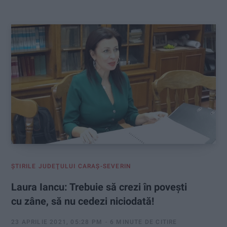
:
ŞTIRILE JUDEŢULUI CARAŞ-SEVERIN
Laura Iancu: Trebuie să crezi în poveşti
cu zâne, să nu cedezi niciodată!
23 APRILIE 2021, 05:28 PM
6 MINUTE DE CITIRE