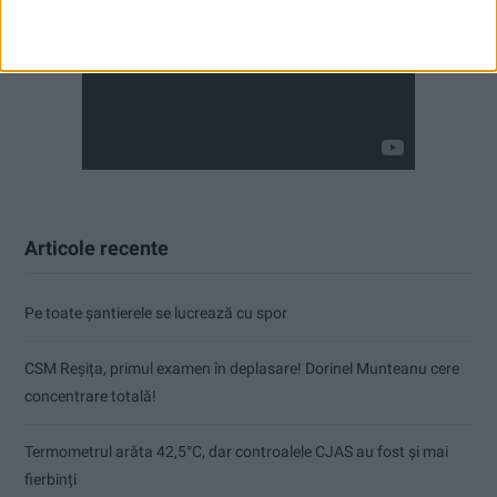
Articole recente
Pe toate șantierele se lucrează cu spor
CSM Reșița, primul examen în deplasare! Dorinel Munteanu cere
concentrare totală!
Termometrul arăta 42,5°C, dar controalele CJAS au fost și mai
fierbinți