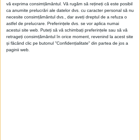
vă exprima consimțământul.
Vă rugăm să rețineți că este posibil
ca anumite prelucrări ale datelor dvs. cu caracter personal să nu
necesite consimțământul dvs., dar aveți dreptul de a refuza o
astfel de prelucrare. Preferințele dvs. se vor aplica numai
acestui site web. Puteți să vă schimbați preferințele sau să vă
retrageți consimțământul în orice moment, revenind la acest site
și făcând clic pe butonul "Confidențialitate" din partea de jos a
ŞTIRILE JUDEŢULUI CARAŞ-SEVERIN
paginii web.
În cazul “Bordură”, adevărul va ţâşni la
iveală precum ţiţeiul!
2 IUNIE 2020, 04:09 PM
3 MINUTE DE CITIRE
CARAŞ-SEVERIN – Crede prim-procurorul Laura Gabriela Iancu,
vorbind despre cazul loviturilor cauzatoare de moarte, sau
cazul „Bordură“, instrumentat de Parchetul de pe lângă
Tribunalul Caraş-Severin!