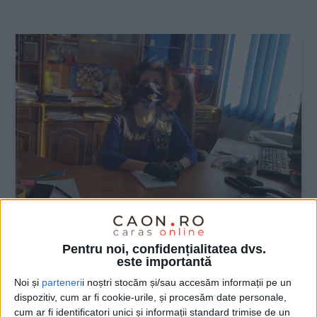
:
ŞTIRILE JUDEŢULUI CARAŞ-SEVERIN
Pentru noi, confidențialitatea dvs.
Culpa medicală, în zece dosare penale
este importantă
Noi și
parteneri
i noștri stocăm și/sau accesăm informații pe un
29 APRILIE 2020, 04:12 PM
2 MINUTE DE CITIRE
dispozitiv, cum ar fi cookie-urile, și procesăm date personale,
cum ar fi identificatori unici și informații standard trimise de un