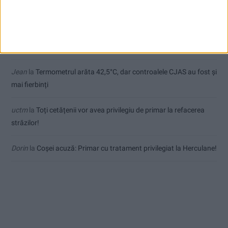
de final
Sauvage
la
Termometrul arăta 42,5°C, dar controalele CJAS au
fost și mai fierbinți
Jean
la
Termometrul arăta 42,5°C, dar controalele CJAS au fost și
mai fierbinți
uctm
la
Toți cetățenii vor avea privilegiu de primar la refacerea
străzilor!
Dorin
la
Coșei acuză: Primar cu tratament privilegiat la Herculane!