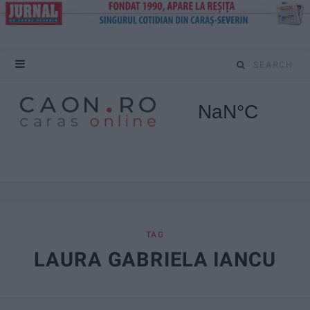
S
e
a
r
c
h
f
TAG
LAURA GABRIELA IANCU
o
r