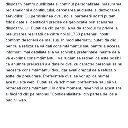
CARAŞ-SEVERIN – Pe lista acestor dosare penale (fără
dispozitiv pentru publicitate și conținut personalizate, măsurarea
legătură cu Covid) figurează şi cazul de la Măureni. Dincolo de
reclamelor și a conținutului, cercetarea audienței și dezvoltarea
acestea, doar în ultima săptămână, pandemia a dus la
serviciilor.
Cu permisiunea dvs., noi și partenerii noștri putem
instrumentarea câtorva zeci de doare penale în judeţ!
folosi date și identificări precise de geolocație prin scanarea
dispozitivului. Puteți da clic pentru a vă da acordul cu privire la
prelucrarea realizată de către noi și 1733 partenerii noștri
conform descrierii de mai sus. În mod alternativ, puteți da clic
pentru a refuza să vă dați consimțământul sau pentru a accesa
informații mai detaliate și a vă schimba preferințele înainte de a
vă exprima consimțământul.
Vă rugăm să rețineți că este posibil
ca anumite prelucrări ale datelor dvs. cu caracter personal să nu
necesite consimțământul dvs., dar aveți dreptul de a refuza o
astfel de prelucrare. Preferințele dvs. se vor aplica numai
acestui site web. Puteți să vă schimbați preferințele sau să vă
retrageți consimțământul în orice moment, revenind la acest site
și făcând clic pe butonul "Confidențialitate" din partea de jos a
paginii web.
ŞTIRILE JUDEŢULUI CARAŞ-SEVERIN