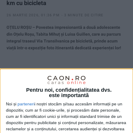
km cu bicicleta
26 MARTIE 2026, 01:36 PM
3 MINUTE DE CITIRE
OȚELU ROȘU – Povestea impresionantă a două adolescente
din Oțelu Roșu, Tabita Mihuț și Luisa Guillen, care au parcurs
integral traseul Via Transilvanica pe bicicletă, prinde acum
viață într-o expoziție foto itinerantă dedicată experienței lor!
Pentru noi, confidențialitatea dvs.
este importantă
Noi și
parteneri
i noștri stocăm și/sau accesăm informații pe un
dispozitiv, cum ar fi cookie-urile, și procesăm date personale,
cum ar fi identificatori unici și informații standard trimise de un
dispozitiv pentru publicitate și conținut personalizate, măsurarea
reclamelor și a conținutului, cercetarea audienței și dezvoltarea