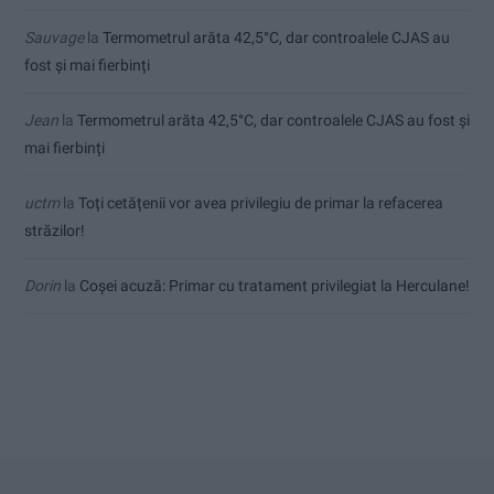
Sauvage
la
Termometrul arăta 42,5°C, dar controalele CJAS au
fost și mai fierbinți
Jean
la
Termometrul arăta 42,5°C, dar controalele CJAS au fost și
mai fierbinți
uctm
la
Toți cetățenii vor avea privilegiu de primar la refacerea
străzilor!
Dorin
la
Coșei acuză: Primar cu tratament privilegiat la Herculane!