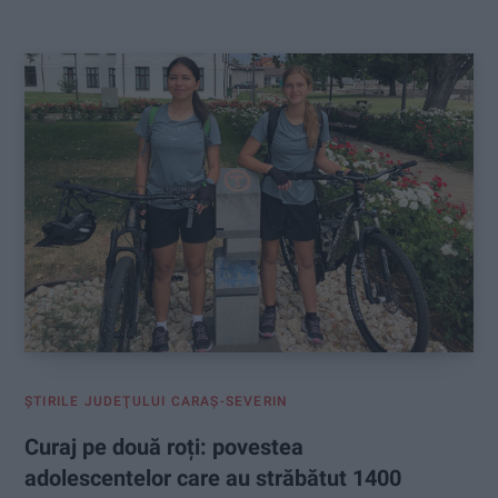
:
ŞTIRILE JUDEŢULUI CARAŞ-SEVERIN
Curaj pe două roți: povestea
adolescentelor care au străbătut 1400