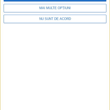
MAI MULTE OPȚIUNI
NU SUNT DE ACORD
ŞTIRILE JUDEŢULUI CARAŞ-SEVERIN
Reșița, așezată pe harta artei urbane
28 DECEMBRIE 2022, 06:58 PM
2 MINUTE DE CITIRE
REȘIȚA – „Bellezza” lui Ovidiu Batista și alte trei lucrări în
„Viața zidurilor în spațiul public”. Este vorba despre cartea
editată recent de agenția de media „Save or cancel” din
București prin feeder.ro și cofinanțată de Administrația
Fondului Cultural Național (AFCN)!
Arhive