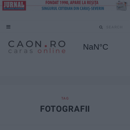
S
e
a
r
c
h
f
TAG
FOTOGRAFII
o
r