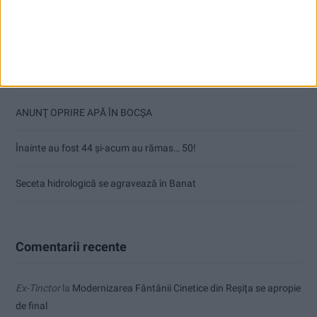
Doi studenți ai Universității „Aurel Vlaicu” din Arad, medaliați cu
aur la Cupa Mondială
Ultimul bloc de locuințe sociale din Stavila, recepționat
ANUNŢ OPRIRE APĂ ÎN BOCȘA
Înainte au fost 44 și-acum au rămas… 50!
Seceta hidrologică se agravează în Banat
Comentarii recente
Ex-Tinctor
la
Modernizarea Fântânii Cinetice din Reșița se apropie
de final