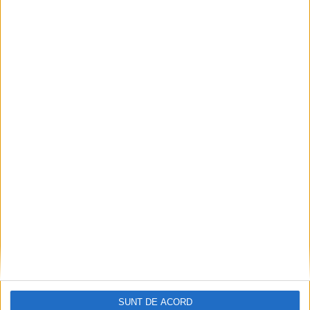
ŞTIRILE JUDEŢULUI CARAŞ-SEVERIN
Mihai Eminescu, omagiat în dublă
expoziție
12 IANUARIE 2023, 10:01 AM
2 MINUTE DE CITIRE
REȘIȚA – Pe simeze, fotografii de Erwin Țigla și piese din
colecția filatelică a lui Gustav Hlinka!
SUNT DE ACORD