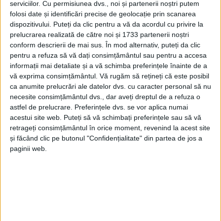
serviciilor.
Cu permisiunea dvs., noi și partenerii noștri putem
folosi date și identificări precise de geolocație prin scanarea
dispozitivului. Puteți da clic pentru a vă da acordul cu privire la
prelucrarea realizată de către noi și 1733 partenerii noștri
ŞTIRILE JUDEŢULUI CARAŞ-SEVERIN
conform descrierii de mai sus. În mod alternativ, puteți da clic
Reșița, redescoperită prin imagini de
pentru a refuza să vă dați consimțământul sau pentru a accesa
informații mai detaliate și a vă schimba preferințele înainte de a
arhivă
vă exprima consimțământul.
Vă rugăm să rețineți că este posibil
ca anumite prelucrări ale datelor dvs. cu caracter personal să nu
2 FEBRUARIE 2026, 02:28 PM
2 MINUTE DE CITIRE
necesite consimțământul dvs., dar aveți dreptul de a refuza o
astfel de prelucrare. Preferințele dvs. se vor aplica numai
REȘIȚA – Dezbatere despre fotografii, la împlinirea a 255 de
acestui site web. Puteți să vă schimbați preferințele sau să vă
activitate industrială și 100 de ani de statut urban!
retrageți consimțământul în orice moment, revenind la acest site
și făcând clic pe butonul "Confidențialitate" din partea de jos a
paginii web.