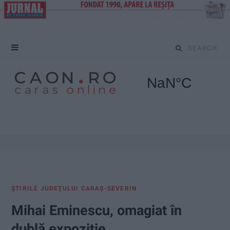
S
e
a
r
c
h
f
ŞTIRILE JUDEŢULUI CARAŞ-SEVERIN
o
Mihai Eminescu, omagiat în
r
dublă expoziție