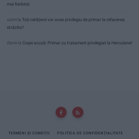
mai fierbinți
uctm
la
Toți cetățenii vor avea privilegiu de primar la refacerea
străzilor!
Dorin
la
Coșei acuză: Primar cu tratament privilegiat la Herculane!
TERMENI ȘI CONDIȚII
POLITICA DE CONFIDENȚIALITATE