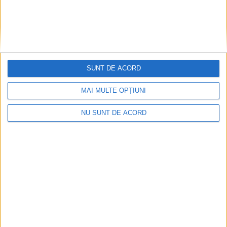
SUNT DE ACORD
MAI MULTE OPȚIUNI
Impact frontal mortal pe DN 6, la Armeniș
NU SUNT DE ACORD
2026-08-09