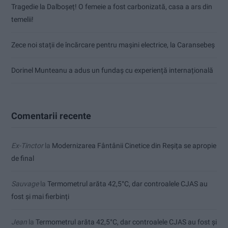
Tragedie la Dalboşeț! O femeie a fost carbonizată, casa a ars din
temelii!
Zece noi stații de încărcare pentru mașini electrice, la Caransebeș
Dorinel Munteanu a adus un fundaș cu experiență internațională
Comentarii recente
Ex-Tinctor
la
Modernizarea Fântânii Cinetice din Reșița se apropie
de final
Sauvage
la
Termometrul arăta 42,5°C, dar controalele CJAS au
fost și mai fierbinți
Jean
la
Termometrul arăta 42,5°C, dar controalele CJAS au fost și