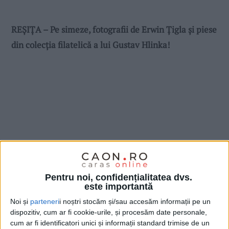
REȘIȚA – Pe simeze, fotografii de Erwin Țigla și piese
din colecția filatelică a lui Gustav Hlinka!
Pentru noi, confidențialitatea dvs.
este importantă
Noi și
parteneri
i noștri stocăm și/sau accesăm informații pe un
dispozitiv, cum ar fi cookie-urile, și procesăm date personale,
cum ar fi identificatori unici și informații standard trimise de un