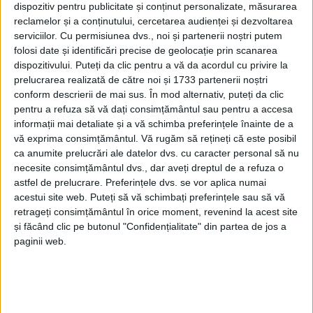
dispozitiv pentru publicitate și conținut personalizate, măsurarea
reclamelor și a conținutului, cercetarea audienței și dezvoltarea
serviciilor.
Cu permisiunea dvs., noi și partenerii noștri putem
folosi date și identificări precise de geolocație prin scanarea
dispozitivului. Puteți da clic pentru a vă da acordul cu privire la
prelucrarea realizată de către noi și 1733 partenerii noștri
conform descrierii de mai sus. În mod alternativ, puteți da clic
pentru a refuza să vă dați consimțământul sau pentru a accesa
informații mai detaliate și a vă schimba preferințele înainte de a
Imaginile pe care
Erwin Țigla
le expune pe simezele
vă exprima consimțământul.
Vă rugăm să rețineți că este posibil
Direcției pentru Cultură
înfățișează
monumente
din
ca anumite prelucrări ale datelor dvs. cu caracter personal să nu
țară și din străinătate dedicate marelui poet.
necesite consimțământul dvs., dar aveți dreptul de a refuza o
astfel de prelucrare. Preferințele dvs. se vor aplica numai
„Fotografiile
reprezintă în jur de 20 de
busturi
acestui site web. Puteți să vă schimbați preferințele sau să vă
dedicate și sunt cuprinse în prima ediție a albumului
retrageți consimțământul în orice moment, revenind la acest site
și făcând clic pe butonul "Confidențialitate" din partea de jos a
dedicat
monumentelor Mihai Eminescu
, apărută în
paginii web.
2018. În prezent, alături de
Gheorghe Jurma
, lucrăm
la a doua ediție, mult adăugită, care va apărea anul
viitor”, am aflat de la
Erwin Țigla
.