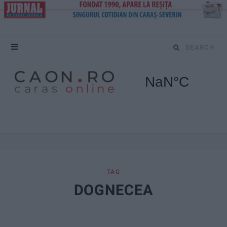
S
e
a
r
c
h
f
TAG
DOGNECEA
o
r