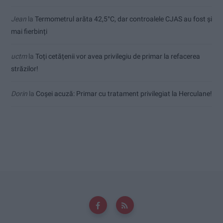
Jean
la
Termometrul arăta 42,5°C, dar controalele CJAS au fost și
mai fierbinți
uctm
la
Toți cetățenii vor avea privilegiu de primar la refacerea
străzilor!
Dorin
la
Coșei acuză: Primar cu tratament privilegiat la Herculane!