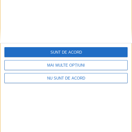
2 FEBRUARIE 2024, 10:18 AM
1 MINUT DE CITIRE
DOGNECEA – Pompierii militari cărășeni au fost chemați să
intervină, în aceasta dimineață, în jurul orei 7, pentru stingerea
unui incendiu produs la o locuință din comuna Dognecea!
SUNT DE ACORD
MAI MULTE OPȚIUNI
NU SUNT DE ACORD