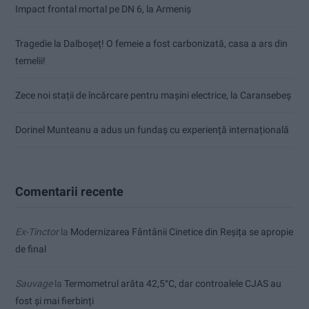
Impact frontal mortal pe DN 6, la Armeniș
Tragedie la Dalboşeț! O femeie a fost carbonizată, casa a ars din
temelii!
Zece noi stații de încărcare pentru mașini electrice, la Caransebeș
Dorinel Munteanu a adus un fundaș cu experiență internațională
Comentarii recente
Ex-Tinctor
la
Modernizarea Fântânii Cinetice din Reșița se apropie
de final
Sauvage
la
Termometrul arăta 42,5°C, dar controalele CJAS au
fost și mai fierbinți