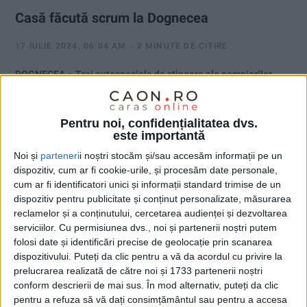
Casă făcută scrum la Dognecea
17 IULIE 2024, 06:04 AM
2 MINUTE DE CITIRE
DOGNECEA – Trei autospeciale de stingere ale pompierilor
militari reșițeni au intervenit ieri în lupta cu flăcările, însă
eforturile au fost zadarnice!
Pentru noi, confidențialitatea dvs.
este importantă
Noi și
parteneri
i noștri stocăm și/sau accesăm informații pe un
dispozitiv, cum ar fi cookie-urile, și procesăm date personale,
cum ar fi identificatori unici și informații standard trimise de un
dispozitiv pentru publicitate și conținut personalizate, măsurarea
reclamelor și a conținutului, cercetarea audienței și dezvoltarea
serviciilor.
Cu permisiunea dvs., noi și partenerii noștri putem
folosi date și identificări precise de geolocație prin scanarea
dispozitivului. Puteți da clic pentru a vă da acordul cu privire la
prelucrarea realizată de către noi și 1733 partenerii noștri
conform descrierii de mai sus. În mod alternativ, puteți da clic
pentru a refuza să vă dați consimțământul sau pentru a accesa