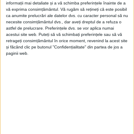
informații mai detaliate și a vă schimba preferințele înainte de a
vă exprima consimțământul.
Vă rugăm să rețineți că este posibil
ca anumite prelucrări ale datelor dvs. cu caracter personal să nu
necesite consimțământul dvs., dar aveți dreptul de a refuza o
ŞTIRILE JUDEŢULUI CARAŞ-SEVERIN
astfel de prelucrare. Preferințele dvs. se vor aplica numai
Chiar dacă are lacuri în jur, Dognecea
acestui site web. Puteți să vă schimbați preferințele sau să vă
retrageți consimțământul în orice moment, revenind la acest site
vrea şi apă potabilă
și făcând clic pe butonul "Confidențialitate" din partea de jos a
paginii web.
10 IULIE 2024, 08:07 AM
2 MINUTE DE CITIRE
DOGNECEA – Primarul comunei Dognecea, Remus Rof, a
anunțat că proiectele menite să îmbunătățească infrastructura
și calitatea vieții locuitorilor începute acum doi ani continuă.
Aceste inițiative sunt finanțate atât prin Programul “Anghel
Saligny”, cât și prin fonduri europene!