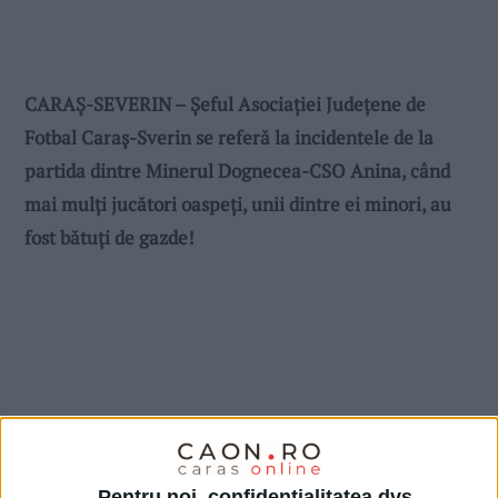
CARAȘ-SEVERIN – Șeful Asociației Județene de
Fotbal Caraș-Sverin se referă la incidentele de la
partida dintre Minerul Dognecea-CSO Anina, când
mai mulți jucători oaspeți, unii dintre ei minori, au
fost bătuți de gazde!
Pentru noi, confidențialitatea dvs.