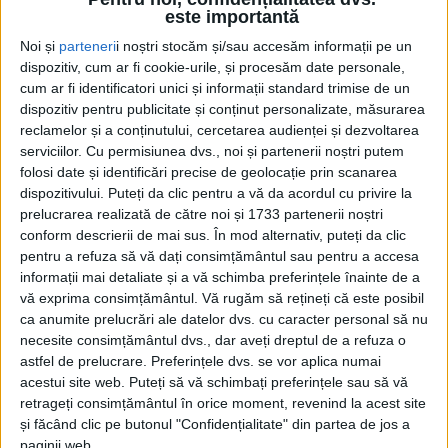
este importantă
Noi și
parteneri
i noștri stocăm și/sau accesăm informații pe un
dispozitiv, cum ar fi cookie-urile, și procesăm date personale,
cum ar fi identificatori unici și informații standard trimise de un
dispozitiv pentru publicitate și conținut personalizate, măsurarea
reclamelor și a conținutului, cercetarea audienței și dezvoltarea
serviciilor.
Cu permisiunea dvs., noi și partenerii noștri putem
folosi date și identificări precise de geolocație prin scanarea
dispozitivului. Puteți da clic pentru a vă da acordul cu privire la
prelucrarea realizată de către noi și 1733 partenerii noștri
conform descrierii de mai sus. În mod alternativ, puteți da clic
pentru a refuza să vă dați consimțământul sau pentru a accesa
informații mai detaliate și a vă schimba preferințele înainte de a
Etapa a XX-a din Liga a IV-a și a V-a din
vă exprima consimțământul.
Vă rugăm să rețineți că este posibil
ca anumite prelucrări ale datelor dvs. cu caracter personal să nu
fotbalul județean a avut parte de meciuri
necesite consimțământul dvs., dar aveți dreptul de a refuza o
spectaculoase, cu multe goluri, dar și de o
astfel de prelucrare. Preferințele dvs. se vor aplica numai
acestui site web. Puteți să vă schimbați preferințele sau să vă
partidă cu incidente violente!
Președintele AJF,
retrageți consimțământul în orice moment, revenind la acest site
Viorel Lolea
, a precizat că forul pe care-l
și făcând clic pe butonul "Confidențialitate" din partea de jos a
paginii web.