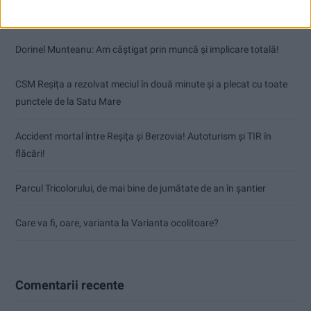
Articole recente
Dorinel Munteanu: Am câștigat prin muncă și implicare totală!
CSM Reșița a rezolvat meciul în două minute și a plecat cu toate
punctele de la Satu Mare
Accident mortal între Reșița și Berzovia! Autoturism și TIR în
flăcări!
Parcul Tricolorului, de mai bine de jumătate de an în șantier
Care va fi, oare, varianta la Varianta ocolitoare?
Comentarii recente