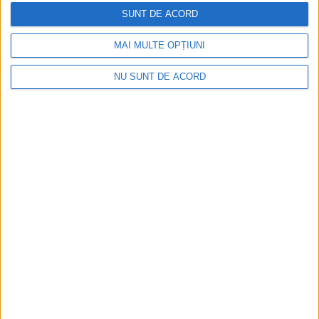
2026-08-08
SUNT DE ACORD
MAI MULTE OPȚIUNI
NU SUNT DE ACORD
CSM Reșița a rezolvat meciul în două minute și a
plecat cu toate punctele de la Satu Mare
2026-08-08