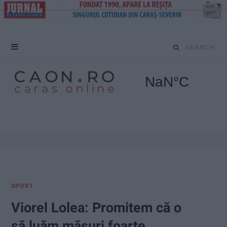
S
e
a
r
c
h
f
SPORT
o
Viorel Lolea: Promitem că o
r
să luăm măsuri foarte