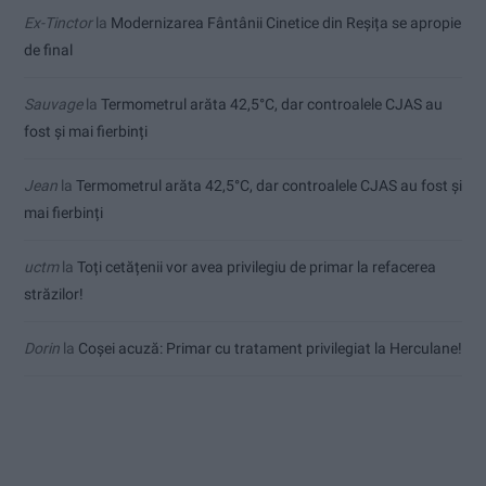
Ex-Tinctor
la
Modernizarea Fântânii Cinetice din Reșița se apropie
de final
Sauvage
la
Termometrul arăta 42,5°C, dar controalele CJAS au
fost și mai fierbinți
Jean
la
Termometrul arăta 42,5°C, dar controalele CJAS au fost și
mai fierbinți
uctm
la
Toți cetățenii vor avea privilegiu de primar la refacerea
străzilor!
Dorin
la
Coșei acuză: Primar cu tratament privilegiat la Herculane!