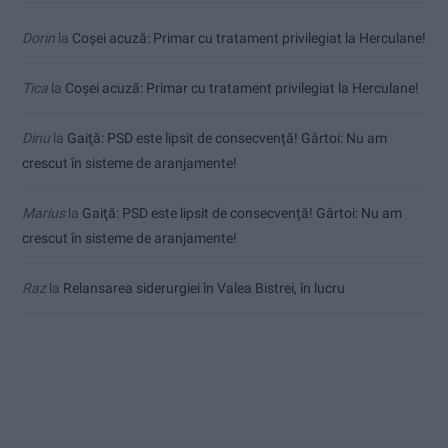
Dorin
la
Coșei acuză: Primar cu tratament privilegiat la Herculane!
Tica
la
Coșei acuză: Primar cu tratament privilegiat la Herculane!
Dinu
la
Gaiţă: PSD este lipsit de consecvență! Gârtoi: Nu am
crescut în sisteme de aranjamente!
Marius
la
Gaiţă: PSD este lipsit de consecvență! Gârtoi: Nu am
crescut în sisteme de aranjamente!
Raz
la
Relansarea siderurgiei în Valea Bistrei, în lucru