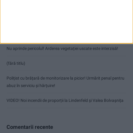
Articole recente
Coșei acuză: Primar cu tratament privilegiat la Herculane!
Nu aprinde pericolul! Arderea vegetației uscate este interzisă!
(fără titlu)
Polițist cu brățară de monitorizare la picior! Urmărit penal pentru
abuz în serviciu și hărțuire!
VIDEO! Noi incendii de proporții la Lindenfeld și Valea Bolvașnița
Comentarii recente