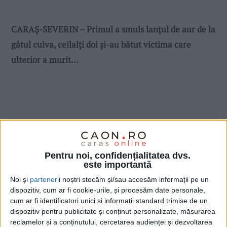
CARAȘ-SEVERIN – Primul a smuls lanțul de aur de la
gâtul cuiva, ceilalți doi și-au bătut victima care
ulterior a murit…
Pentru noi, confidențialitatea dvs.
este importantă
Noi și
parteneri
i noștri stocăm și/sau accesăm informații pe un
dispozitiv, cum ar fi cookie-urile, și procesăm date personale,
cum ar fi identificatori unici și informații standard trimise de un
dispozitiv pentru publicitate și conținut personalizate, măsurarea
reclamelor și a conținutului, cercetarea audienței și dezvoltarea