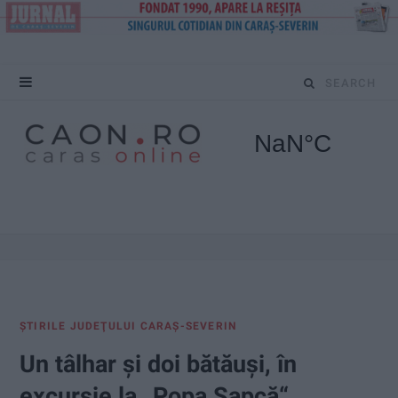
S
e
a
r
c
h
f
ŞTIRILE JUDEŢULUI CARAŞ-SEVERIN
o
Un tâlhar și doi bătăuși, în
r
excursie la „Popa Șapcă“