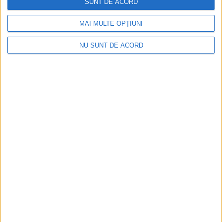
SUNT DE ACORD
2026-08-05
MAI MULTE OPȚIUNI
NU SUNT DE ACORD
Polițist cu brățară de monitorizare la picior!
Urmărit penal pentru abuz în serviciu și hărțuire!
2026-08-05