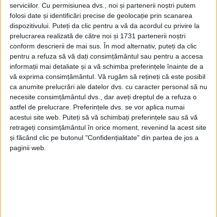
serviciilor.
Cu permisiunea dvs., noi și partenerii noștri putem
folosi date și identificări precise de geolocație prin scanarea
dispozitivului. Puteți da clic pentru a vă da acordul cu privire la
prelucrarea realizată de către noi și 1731 partenerii noștri
conform descrierii de mai sus. În mod alternativ, puteți da clic
pentru a refuza să vă dați consimțământul sau pentru a accesa
informații mai detaliate și a vă schimba preferințele înainte de a
vă exprima consimțământul.
Vă rugăm să rețineți că este posibil
ca anumite prelucrări ale datelor dvs. cu caracter personal să nu
necesite consimțământul dvs., dar aveți dreptul de a refuza o
Polițiștii cărășeni
au pus în executare, joi, 1 februarie,
astfel de prelucrare. Preferințele dvs. se vor aplica numai
3
mandate de executare a pedepsei închisorii.
În
acestui site web. Puteți să vă schimbați preferințele sau să vă
retrageți consimțământul în orice moment, revenind la acest site
primul caz, a fost vorba despre un tânăr de 22 de ani
și făcând clic pe butonul "Confidențialitate" din partea de jos a
din comuna
Dognecea,
condamnat la
6 ani de
paginii web.
închisoare
în regim de detenție pentru săvârșirea
infracțiunii de
tâlhărie,
care a fost ridicat de
polițiștii
bocșeni
. Cel în cauză a fost condamnat de
Judecătoria
Reșița
după ce, în 19 august 2022, a smuls un
lanț de